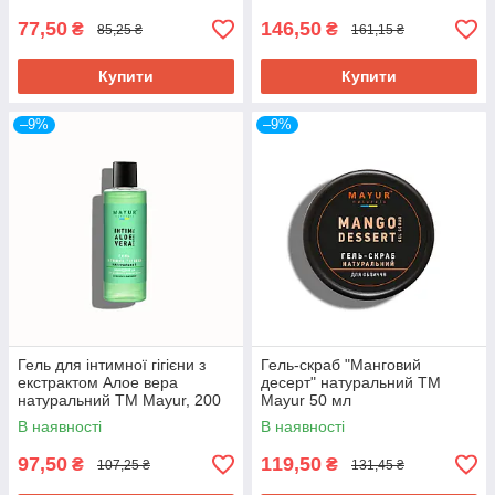
77,50
146,50
₴
₴
85,25 ₴
161,15 ₴
Купити
Купити
–9%
–9%
Гель для інтимної гігієни з
Гель-скраб "Манговий
екстрактом Алое вера
десерт" натуральний TM
натуральний TM Mayur, 200
Mayur 50 мл
мл
В наявності
В наявності
97,50
119,50
₴
₴
107,25 ₴
131,45 ₴