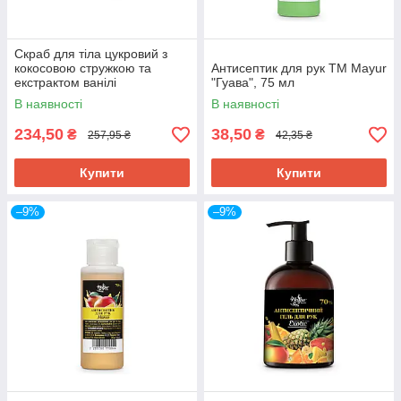
Cкраб для тіла цукровий з
кокосовою стружкою та
Антисептик для рук TM Mayur
екстрактом ванілі
"Гуава", 75 мл
натуральний, ТМ "Comex",
В наявності
В наявності
250 мл
234,50
38,50
₴
₴
257,95 ₴
42,35 ₴
Купити
Купити
–9%
–9%