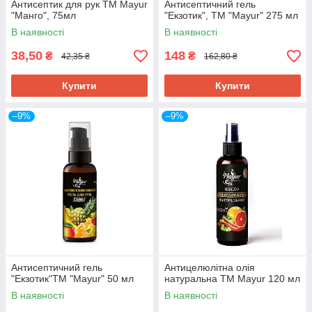
Антисептик для рук TM Mayur
Антисептичний гель
"Манго", 75мл
"Екзотик", ТМ "Mayur" 275 мл
В наявності
В наявності
38,50
148
₴
₴
42,35 ₴
162,80 ₴
Купити
Купити
–9%
–9%
Антисептичний гель
Антицелюлітна олія
"Екзотик"ТМ "Mayur" 50 мл
натуральна TM Mayur 120 мл
В наявності
В наявності