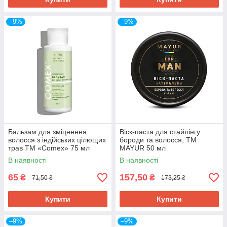
–9%
–9%
Бальзам для зміцнення
Віск-паста для стайлінгу
волосся з індійських цілющих
бороди та волосся, ТМ
трав ТМ «Comex» 75 мл
MAYUR 50 мл
В наявності
В наявності
65
157,50
₴
₴
71,50 ₴
173,25 ₴
Купити
Купити
–9%
–9%