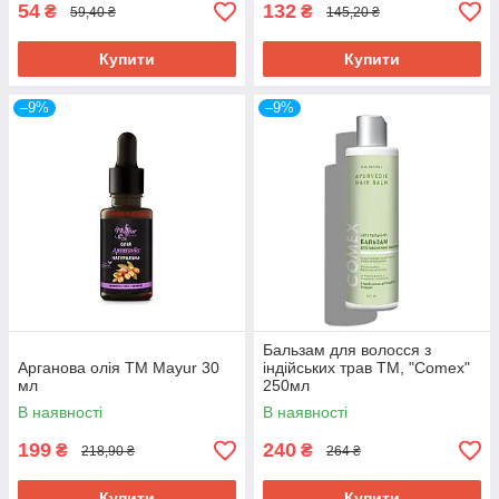
54
132
₴
₴
59,40 ₴
145,20 ₴
Купити
Купити
–9%
–9%
Бальзам для волосся з
Арганова олія ТМ Mayur 30
індійських трав ТМ, "Comex"
мл
250мл
В наявності
В наявності
199
240
₴
₴
218,90 ₴
264 ₴
Купити
Купити