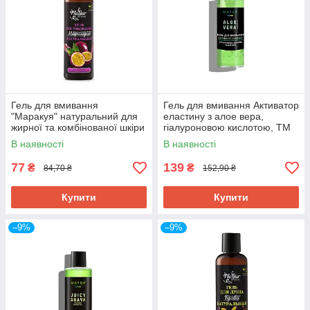
Гель для вмивання
Гель для вмивання Активатор
"Маракуя" натуральний для
еластину з алое вера,
жирної та комбінованої шкіри
гіалуроновою кислотою, ТМ
TM Mayur, 100 мл
Mayur, 100 мл
В наявності
В наявності
77
139
₴
₴
84,70 ₴
152,90 ₴
Купити
Купити
–9%
–9%