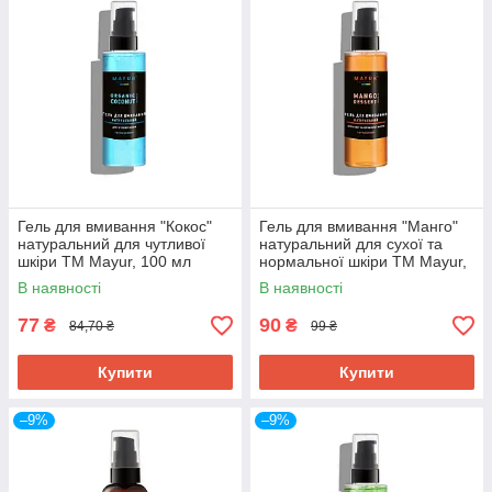
Гель для вмивання "Кокос"
Гель для вмивання "Манго"
натуральний для чутливої
натуральний для сухої та
шкіри TM Mayur, 100 мл
нормальної шкіри TM Mayur,
100 мл
В наявності
В наявності
77
90
₴
₴
84,70 ₴
99 ₴
Купити
Купити
–9%
–9%