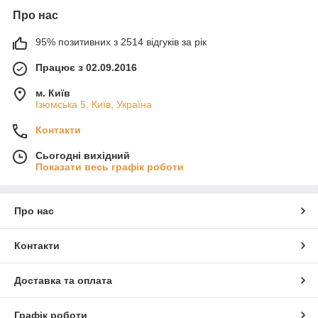
Співпраця з національними транспортними компаніями
Про нас
дозволяє нам забезпечувати швидку та безпечну доставку
горіхової пасти у будь-який куточок країни. Продукти
95% позитивних з 2514 відгуків за рік
транспортуються з дотриманням температурного режиму та
Працює з 02.09.2016
санітарних норм – незалежно від об’єму й складу
замовлення.
м. Київ
Ізюмська 5, Київ, Україна
Контакти
Сьогодні вихідний
Показати весь графік роботи
Про нас
Контакти
Доставка та оплата
Графік роботи