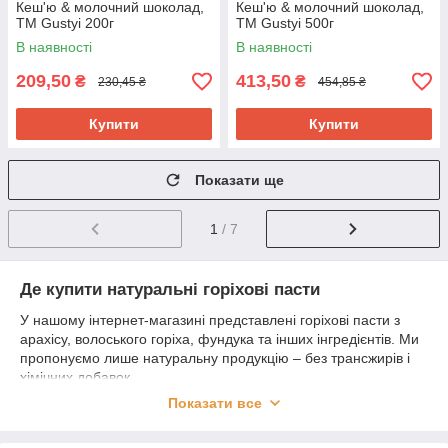
Кеш'ю & молочний шоколад,
Кеш'ю & молочний шоколад,
ТМ Gustyi 200г
ТМ Gustyi 500г
В наявності
В наявності
209,50
413,50
₴
₴
230,45 ₴
454,85 ₴
Купити
Купити
Показати ще
1
/ 7
Де купити натуральні горіхові пасти
У нашому інтернет-магазині представлені горіхові пасти з
арахісу, волоського горіха, фундука та інших інгредієнтів. Ми
пропонуємо лише натуральну продукцію – без трансжирів і
хімічних добавок.
Показати все
У деяких варіантах використовуються натуральний шоколад,
згущене молоко, мед. Натуральні підсолоджувачі
забезпечують чудовий смак без шкоди для фігури.