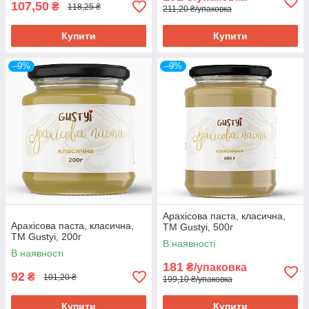
107,50
₴
118,25 ₴
211,20 ₴/упаковка
Купити
Купити
–9%
–9%
Арахісова паста, класична,
Арахісова паста, класична,
ТМ Gustyi, 500г
ТМ Gustyi, 200г
В наявності
В наявності
181
₴/упаковка
92
₴
101,20 ₴
199,10 ₴/упаковка
Купити
Купити