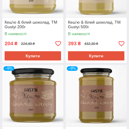
Кеш'ю & білий шоколад, ТМ
Кеш'ю & білий шоколад, ТМ
Gustyi 200г
Gustyi 500г
В наявності
В наявності
204
393
₴
₴
224,40 ₴
432,30 ₴
Купити
Купити
–9%
–9%