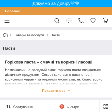
Дякуємо за довіру💛💙
Edochoс
Товари та послуги
Пасти
Пасти
Горіхова паста – смачні та корисні ласощі
Незважаючи на солодкий смак, горіхова паста вважається
дієтичним продуктом. Секрет криється в насиченості
корисними жирами та жирними кислотами, які благотворно
впливають на здоров’я. Завдяки цьому насиченню, з’їсти
більше 3–4 ложок такої пасти за раз практично неможливо.
Показати все
Якщо ви хочете купити горіхову пасту для смачного та
корисного перекусу, обов’язково зверніть увагу на її склад. В
ідеалі у продукті не повинно бути цукру або цукрової пудри.
Сортування
0
Фільтри
Чим більше натуральних інгредієнтів і мінімум натуральних