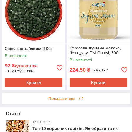
Кокосове згущене молоко,
Спіруліна таблетки, 100г
без цукру, ТМ Gustyi, 500г
В наявності
В наявності
92
₴/упаковка
224,50
₴
246,95 ₴
101,20 ₴/упаковка
Купити
Купити
Показати ще
Статті
16.01.2025
Топ-10 корисних горіхів: Як обрати та які