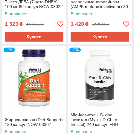
7-кето ДГЕА (7-кето DHEA)
аденозинмонофоскінази
100 мг 60 капсул NOW-03022
(AMPK metabolic activator) 30
таблеток LEX-22073
В наявності
В наявності
1 523
1 428
₴
₴
1 675,30 ₴
1 570,80 ₴
Купити
Купити
–9%
–9%
Міо-інозитол + D-хіро
Жироспалювач (Diet Support)
інозитол (Myo + D-Chiro
120 капсул NOW-03307
Inositol) 240 капсул FHH-
12413
В наявності
В наявності