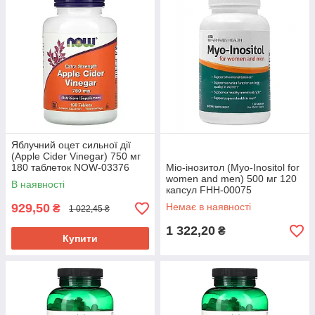
Яблучний оцет сильної дії
(Apple Cider Vinegar) 750 мг
180 таблеток NOW-03376
Міо-інозитол (Myo-Inositol for
women and men) 500 мг 120
В наявності
капсул FHH-00075
929,50
Немає в наявності
₴
1 022,45 ₴
1 322,20
₴
Купити