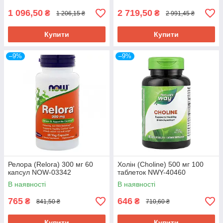
1 096,50
2 719,50
₴
₴
1 206,15 ₴
2 991,45 ₴
Купити
Купити
–9%
–9%
Релора (Relora) 300 мг 60
Холін (Choline) 500 мг 100
капсул NOW-03342
таблеток NWY-40460
В наявності
В наявності
765
646
₴
₴
841,50 ₴
710,60 ₴
Купити
Купити