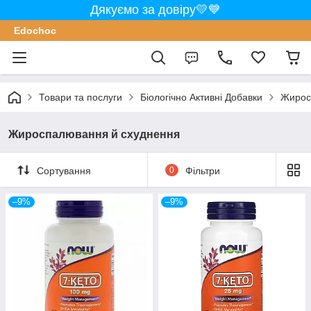
Дякуємо за довіру💛💙
Edochoс
Товари та послуги
Біологічно Активні Добавки
Жирос
Жироспалювання й схуднення
Сортування
0
Фільтри
–9%
–9%