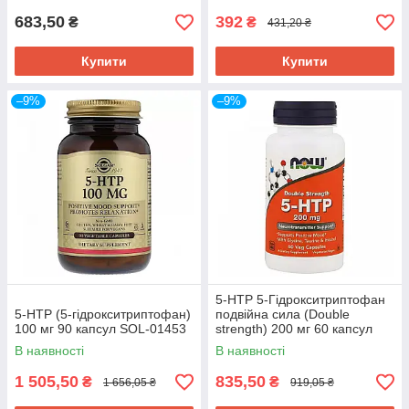
683,50
392
₴
₴
431,20 ₴
Купити
Купити
–9%
–9%
5-HTP 5-Гідрокситриптофан
5-HTP (5-гідрокситриптофан)
подвійна сила (Double
100 мг 90 капсул SOL-01453
strength) 200 мг 60 капсул
NOW-00108
В наявності
В наявності
1 505,50
835,50
₴
₴
1 656,05 ₴
919,05 ₴