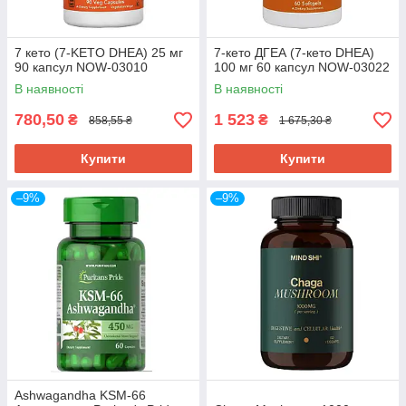
7 кето (7-KETO DHEA) 25 мг
7-кето ДГЕА (7-кето DHEA)
90 капсул NOW-03010
100 мг 60 капсул NOW-03022
В наявності
В наявності
780,50
1 523
₴
₴
858,55 ₴
1 675,30 ₴
Купити
Купити
–9%
–9%
Ashwagandha KSM-66