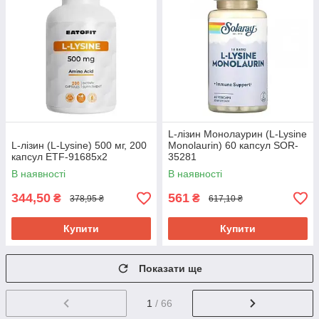
L-лізин Монолаурин (L-Lysine
L-лізин (L-Lysine) 500 мг, 200
Monolaurin) 60 капсул SOR-
капсул ETF-91685х2
35281
В наявності
В наявності
344,50
561
₴
₴
378,95 ₴
617,10 ₴
Купити
Купити
Показати ще
1
/ 66