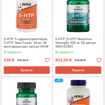
5-HTP, 5-гідрокситриптофан,
5-НТР (5-HTP Maximum
5-HTP, Now Foods, 50 мг, 90
Strength) 200 мг 60 капсул
вегетаріанських капсул NOW-
SWV-02963
00099
В наявності
В наявності
539
833,50
₴
₴
592,90 ₴
916,85 ₴
Купити
Купити
–9%