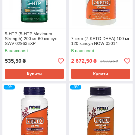
5-НТР (5-HTP Maximum
Strength) 200 мг 60 капсул
7 кето (7-KETO DHEA) 100 мг
SWV-02963EXP
120 капсул NOW-03014
В наявності
В наявності
535,50
2 672,50
₴
₴
2 939,75 ₴
Купити
Купити
–9%
–9%