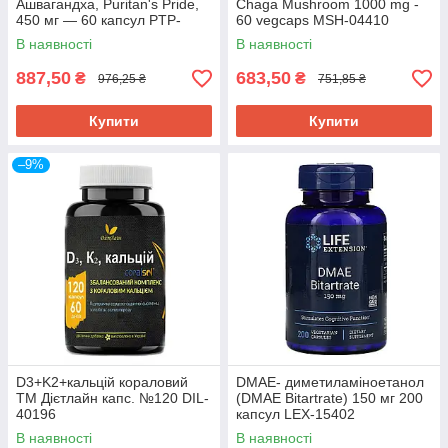
Ашвагандха, Puritan's Pride,
Chaga Mushroom 1000 mg -
450 мг — 60 капсул PTP-
60 vegcaps MSH-04410
00431
В наявності
В наявності
887,50
683,50
₴
₴
976,25 ₴
751,85 ₴
Купити
Купити
–9%
D3+K2+кальцій кораловий
DMAE- диметиламіноетанол
ТМ Дієтлайн капс. №120 DIL-
(DMAE Bitartrate) 150 мг 200
40196
капсул LEX-15402
В наявності
В наявності