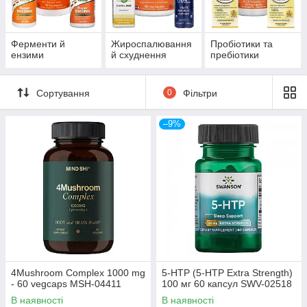
Ферменти й
Жироспалювання
Пробіотики та
ензими
й схуднення
пребіотики
Сортування
0
Фільтри
–9%
4Mushroom Complex 1000 mg
5-HTP (5-HTP Extra Strength)
- 60 vegcaps MSH-04411
100 мг 60 капсул SWV-02518
В наявності
В наявності