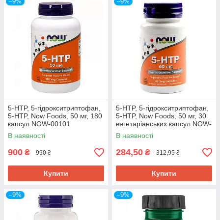
–9%
–9%
5-HTP, 5-гідрокситриптофан,
5-HTP, 5-гідрокситриптофан,
5-HTP, Now Foods, 50 мг, 180
5-HTP, Now Foods, 50 мг, 30
капсул NOW-00101
вегетаріанських капсул NOW-
00097
В наявності
В наявності
900
284,50
₴
₴
990 ₴
312,95 ₴
Купити
Купити
–9%
–9%