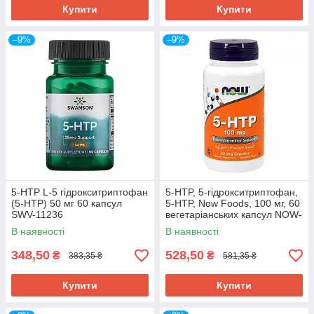
Купити
Купити
–9%
–9%
5-HTP L-5 гідрокситриптофан
5-HTP, 5-гідрокситриптофан,
(5-HTP) 50 мг 60 капсул
5-HTP, Now Foods, 100 мг, 60
SWV-11236
вегетаріанських капсул NOW-
00105
В наявності
В наявності
348,50
528,50
₴
₴
383,35 ₴
581,35 ₴
Купити
Купити