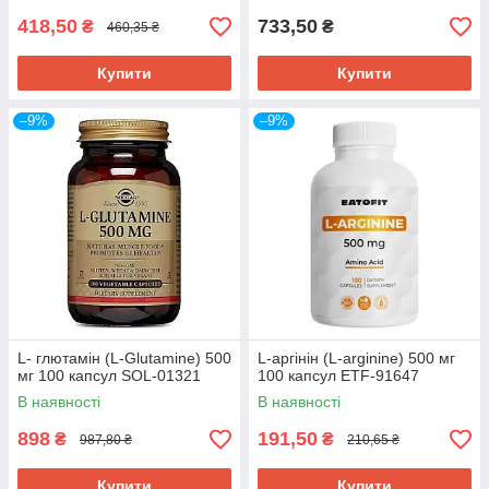
418,50
733,50
₴
₴
460,35 ₴
Купити
Купити
–9%
–9%
L- глютамін (L-Glutamine) 500
L-аргінін (L-arginine) 500 мг
мг 100 капсул SOL-01321
100 капсул ETF-91647
В наявності
В наявності
898
191,50
₴
₴
987,80 ₴
210,65 ₴
Купити
Купити