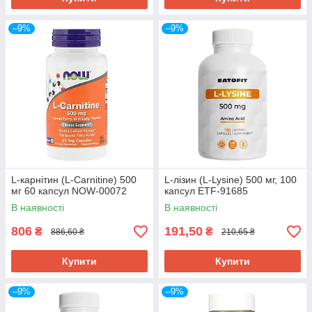
–9%
–9%
L-карнітин (L-Carnitine) 500
L-лізин (L-Lysine) 500 мг, 100
мг 60 капсул NOW-00072
капсул ETF-91685
В наявності
В наявності
806
191,50
₴
₴
886,60 ₴
210,65 ₴
Купити
Купити
–9%
–9%