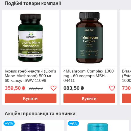
Подібні товари компанії
Їжовик гребінчастий (Lion's
4Mushroom Complex 1000
Віта
Mane Mushroom) 500 мг
mg - 60 vegcaps MSH-
(Est
60 капсул SWV-11096
04411
1000
006
359,50
683,50
730
₴
₴
395,45 ₴
Купити
Купити
Акційні пропозиції та новинки
–9%
–9%