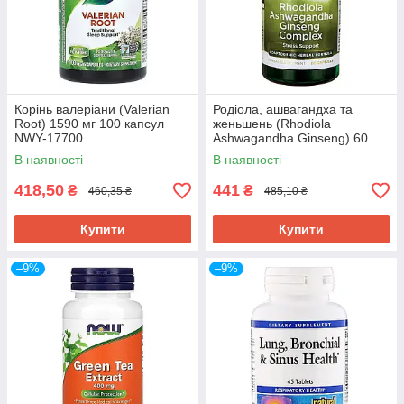
Корінь валеріани (Valerian
Родіола, ашвагандха та
Root) 1590 мг 100 капсул
женьшень (Rhodiola
NWY-17700
Ashwagandha Ginseng) 60
капсул SWV-11095
В наявності
В наявності
418,50
441
₴
₴
460,35 ₴
485,10 ₴
Купити
Купити
–9%
–9%