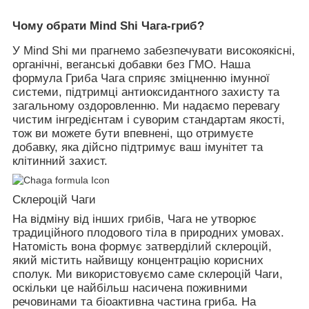
Чому обрати Mind Shi Чага-гриб?
У
Mind Shi
ми прагнемо забезпечувати високоякісні,
органічні, веганські добавки без ГМО. Наша
формула
Гриба Чага
сприяє зміцненню імунної
системи, підтримці антиоксидантного захисту та
загальному оздоровленню. Ми надаємо перевагу
чистим інгредієнтам і суворим стандартам якості,
тож ви можете бути впевнені, що отримуєте
добавку, яка дійсно підтримує ваш імунітет та
клітинний захист.
Склероцій Чаги
На відміну від інших грибів, Чага не утворює
традиційного плодового тіла в природних умовах.
Натомість вона формує затверділий склероцій,
який містить найвищу концентрацію корисних
сполук. Ми використовуємо саме склероцій Чаги,
оскільки це найбільш насичена поживними
речовинами та біоактивна частина гриба. На