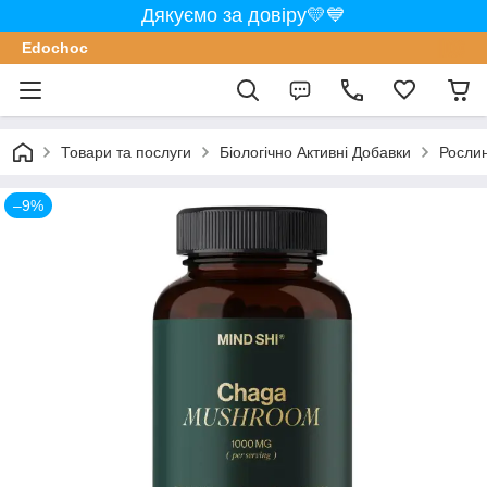
Дякуємо за довіру💛💙
Edochoс
Товари та послуги
Біологічно Активні Добавки
Росли
–9%