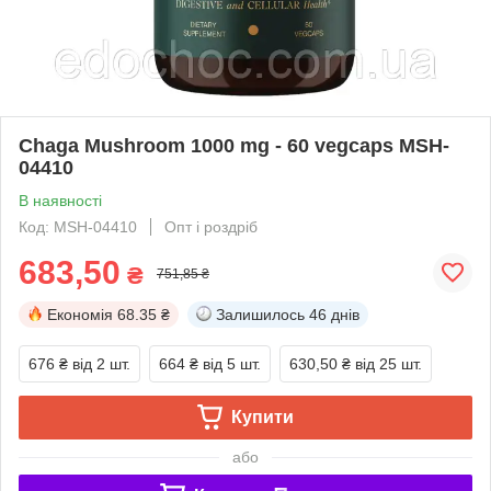
Chaga Mushroom 1000 mg - 60 vegcaps MSH-
04410
В наявності
Код: MSH-04410
Опт і роздріб
683,50
₴
751,85 ₴
Економія
68.35 ₴
Залишилось
46 днів
676 ₴
від 2 шт.
664 ₴
від 5 шт.
630,50 ₴
від 25 шт.
Купити
або