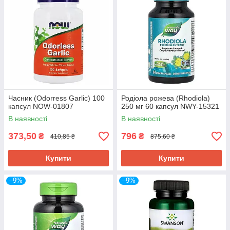
Часник (Odorress Garlic) 100
Родіола рожева (Rhodiola)
капсул NOW-01807
250 мг 60 капсул NWY-15321
В наявності
В наявності
373,50
796
₴
₴
410,85 ₴
875,60 ₴
Купити
Купити
–9%
–9%