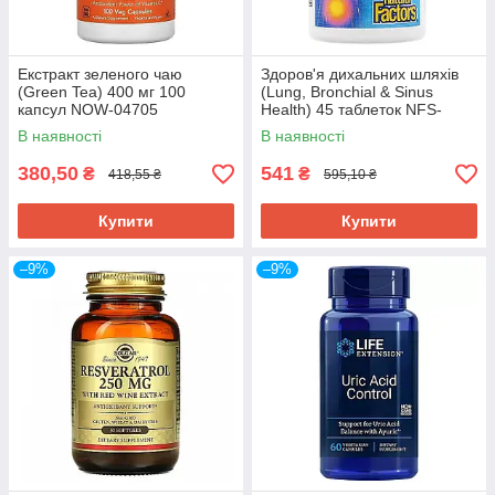
Екстракт зеленого чаю
Здоров'я дихальних шляхів
(Green Tea) 400 мг 100
(Lung, Bronchial & Sinus
капсул NOW-04705
Health) 45 таблеток NFS-
03504
В наявності
В наявності
380,50
541
₴
₴
418,55 ₴
595,10 ₴
Купити
Купити
–9%
–9%