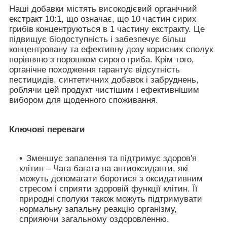
Наші добавки містять високодієвий органічний
екстракт 10:1, що означає, що 10 частин сирих
грибів концентруються в 1 частину екстракту. Це
підвищує біодоступність і забезпечує більш
концентровану та ефективну дозу корисних сполук
порівняно з порошком сирого гриба. Крім того,
органічне походження гарантує відсутність
пестицидів, синтетичних добавок і забруднень,
роблячи цей продукт чистішим і ефективнішим
вибором для щоденного споживання.
Ключові переваги
Зменшує запалення та підтримує здоров'я
клітин
– Чага багата на антиоксиданти, які
можуть допомагати боротися з оксидативним
стресом і сприяти здоровій функції клітин. Її
природні сполуки також можуть підтримувати
нормальну запальну реакцію організму,
сприяючи загальному оздоровленню.