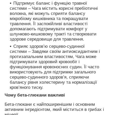
Підтримує баланс і функцію травної
системи
– Чага містить корисні пребіотичні
волокна, які можуть сприяти балансу
мікробіому кишківника та покращувати
травлення. Її заспокійливі властивості
допомагають підтримувати комфорт у
шлунково-кишковому тракті та створювати
здорове середовище для травлення.
Сприяє здоров’ю серцево-судинної
системи
– Завдяки своїм антиоксидантним і
протизапальним властивостям, Чага може
підтримувати здоровий кровообіг і
функціонування кровоносних судин. Її часто
використовують для підтримки загального
серцево-судинного здоров’я, сприяючи
балансу рівня холестерину та нормалізації
кров’яного тиску.
Чому бета-глюкани важливі
Бета-глюкани є найпоширенішим і основним
активним інгредієнтом, який міститься в грибах і
міцелії.