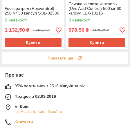
Сечова кислота контроль
Ресвератрол (Resveratrol)
(Uric Acid Control) 500 мг 60
250 мг 30 капсул SOL-02336
капсул LEX-19216
В наявності
В наявності
1 132,50
978,50
₴
₴
1 245,75 ₴
1 076,35 ₴
Купити
Купити
Показати ще
Про нас
95% позитивних з 2516 відгуків за рік
Працює з 02.09.2016
м. Київ
Ізюмська 5, Київ, Україна
Контакти