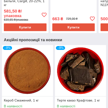
Бельгія, Cargill, 20-22%, 1
нату
кг
N11N
581,50
₴/
упаковка
663
500
₴
729,30 ₴
639,65 ₴/упаковка
Купити
Купити
Акційні пропозиції та новинки
–9%
–9%
Кероб Смажений, 1 кг
Терте какао Крафтове, 1 кг
В наявності
В наявності