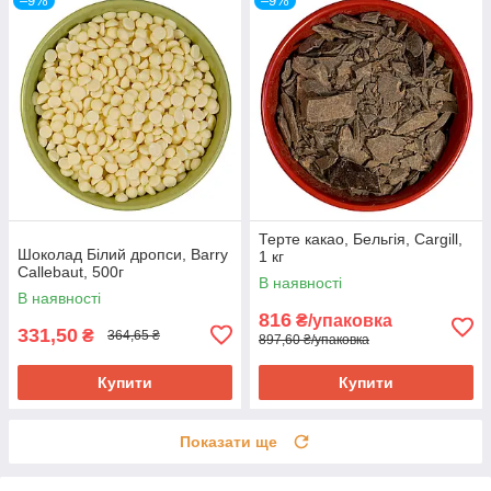
–9%
–9%
Терте какао, Бельгія, Cargill,
Шоколад Білий дропси, Barry
1 кг
Callebaut, 500г
В наявності
В наявності
816
₴/упаковка
331,50
₴
364,65 ₴
897,60 ₴/упаковка
Купити
Купити
Показати ще