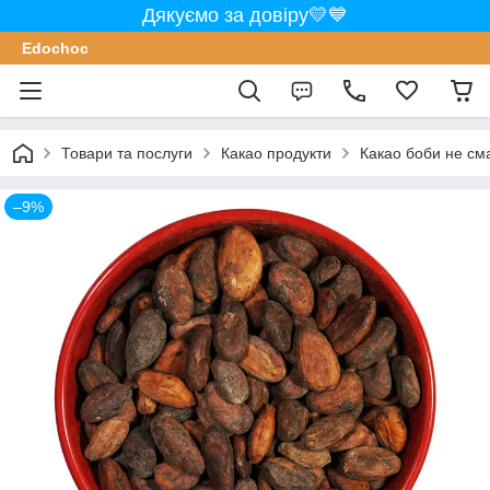
Дякуємо за довіру💛💙
Edochoс
Товари та послуги
Какао продукти
Какао боби не сма
–9%