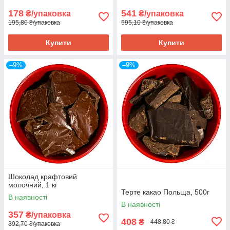
178
541
₴/упаковка
₴/упаковка
195,80 ₴/упаковка
595,10 ₴/упаковка
Купити
Купити
–9%
–9%
Шоколад крафтовий
молочний, 1 кг
Терте какао Польща, 500г
В наявності
В наявності
357
₴/упаковка
408
₴
448,80 ₴
392,70 ₴/упаковка