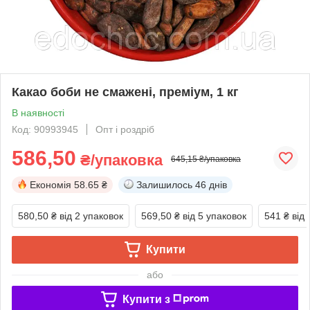
Какао боби не смажені, преміум, 1 кг
В наявності
Код: 90993945
Опт і роздріб
586,50
₴/упаковка
645,15 ₴/упаковка
Економія
58.65 ₴
Залишилось
46 днів
580,50 ₴
від 2 упаковок
569,50 ₴
від 5 упаковок
541 ₴
від
Купити
або
Купити з