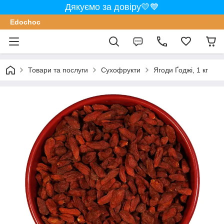
Дякуємо за довіру💛💙
Edochoс
Товари та послуги
Сухофрукти
Ягоди Ґоджі, 1 кг