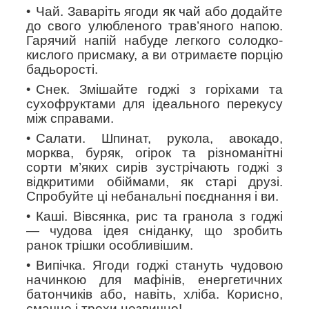
Чай
. Заваріть ягод
и як чай
або додайте
до свого улюбленого трав’яного напою.
Гарячий напій набуде легкого солодко-
кислого присмаку, а ви отримаєте порцію
бадьорості.
Снек
. Змішайте годжі з горіхами та
сухофруктами для ідеального перекусу
між справами.
Салати.
Шпинат, рукола, авокадо,
морква, буряк, огірок та різноманітні
сорти м’яких сирів зустрічають годжі з
відкритими обіймами, як старі друзі.
Спробуйте ці небанальні поєднання і ви.
Каші.
Вівсянка, рис та гранола з годжі
— чудова ідея сніданку, що зробить
ранок трішки особливішим.
Випічка.
Ягоди годжі стануть чудовою
начинкою для мафінів, енергетичних
батончиків або, навіть, хліба. Корисно,
смачно і трохи незвично!