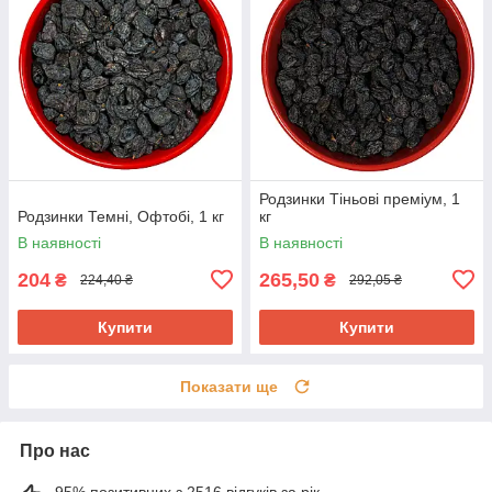
Родзинки Тіньові преміум, 1
Родзинки Темні, Офтобі, 1 кг
кг
В наявності
В наявності
204
265,50
₴
₴
224,40 ₴
292,05 ₴
Купити
Купити
Показати ще
Про нас
95% позитивних з 2516 відгуків за рік