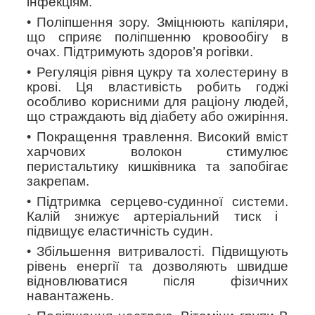
інфекціям.
Поліпшення зору.
Зміцнюють капіляри,
що сприяє поліпшенню кровообігу в
очах. Підтримують здоров’я рогівки.
Регуляція рівня цукру та холестерину в
крові.
Ця властивість робить годжі
особливо корисними для раціону людей,
що страждають від діабету або ожиріння.
Покращення травлення.
Високий вміст
харчових волокон стимулює
перистальтику кишківника та запобігає
закрепам.
Підтримка серцево-судинної системи.
Калій знижує артеріальний тиск і
підвищує еластичність судин.
Збільшення витривалості.
Підвищують
рівень енергії та дозволяють швидше
відновлюватися після фізичних
навантажень.