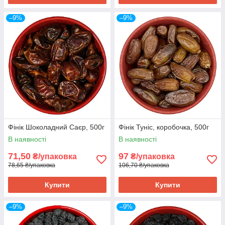
–9%
–9%
Фінік Шоколадний Саєр, 500г
Фінік Туніс, коробочка, 500г
В наявності
В наявності
71,50
97
₴/упаковка
₴/упаковка
78,65 ₴/упаковка
106,70 ₴/упаковка
Купити
Купити
–9%
–9%