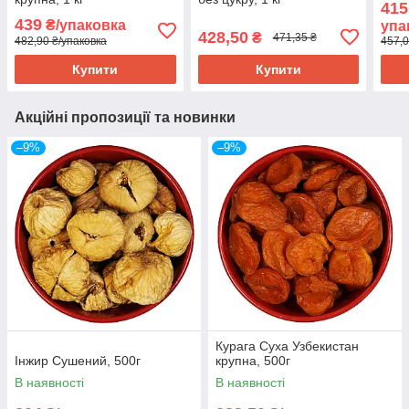
415
439
₴/упаковка
упа
428,50
₴
471,35 ₴
482,90 ₴/упаковка
457,0
Купити
Купити
Акційні пропозиції та новинки
–9%
–9%
Курага Суха Узбекистан
Інжир Сушений, 500г
крупна, 500г
В наявності
В наявності