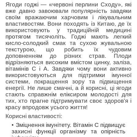
Ягоди годжі — «червоні перлини Сходу», які
вже давно завоювали популярність завдяки
своїм вражаючим харчовим і лікувальним
властивостям. Вони походять із Китаю, де їх
використовують у традиційній медицині
протягом
тисячоліть. Годжі мають легкий
кисло-солодкий смак та сухою жувальною
текстурою, що робить їх чудовим
доповненням до різних страв. Плоди
відрізняються високим вмістом цинку, заліза,
вітамінів C і A. Завдяки чому вони активно
використовуються для підтримки імунної
системи, покращення зору та підвищення
енергії. Не лише смачні, а й корисні, ці ягоди
стають справжнім еліксиром молодості для
тих, хто прагне підтримувати своє здоров’я і
красу впродовж усього життя!
Корисні властивості:
Зміцнення імунітету.
Вітамін C підвищує
захисні функції організму та опірність