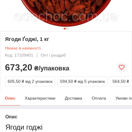
Ягоди Ґоджі, 1 кг
Немає в наявності
Код: 17109401
Опт і роздріб
673,20
₴/упаковка
605,50 ₴
від 2 упаковок
594,50 ₴
від 5 упаковок
564,50 ₴
Опис
Характеристики
Доставка
Оплата
Умови п
Опис
Ягоди годжі