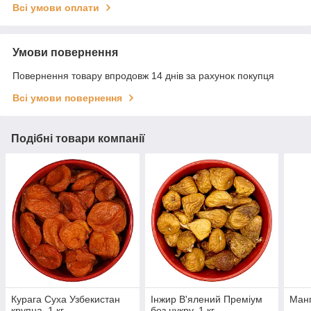
Всі умови оплати
Умови повернення
Повернення товару впродовж 14 днів за рахунок покупця
Всі умови повернення
Подібні товари компанії
Курага Суха Узбекистан
Інжир В'ялений Преміум
Манг
крупна, 1 кг
без цукру, 1 кг