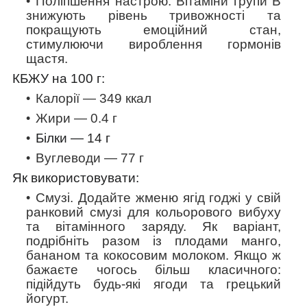
Поліпшення настрою.
Вітаміни групи B
знижують рівень тривожності та
покращують емоційний стан,
стимулюючи вироблення гормонів
щастя.
КБЖУ на 100 г:
Калорії — 349 ккал
Жири — 0.4 г
Білки —
14
г
Вуглеводи — 77 г
Як використовувати:
Смузі.
Додайте жменю ягід годжі у свій
ранковий смузі для кольорового вибуху
та вітамінного заряду. Як варіант,
подрібніть разом із плодами манго,
бананом та кокосовим молоком. Якщо ж
бажаєте чогось більш класичного:
підійдуть будь-які ягоди та грецький
йогурт.