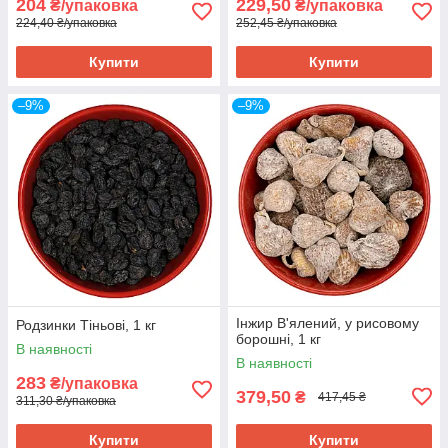
204
229,50
₴/упаковка
₴/упаковка
224,40 ₴/упаковка
252,45 ₴/упаковка
Купити
Купити
–9%
–9%
Інжир В'ялений, у рисовому
Родзинки Тіньові, 1 кг
борошні, 1 кг
В наявності
В наявності
283
₴/упаковка
379,50
₴
417,45 ₴
311,30 ₴/упаковка
Купити
Купити