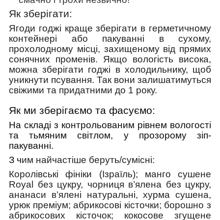
Як зберігати:
Ягоди годжі краще зберігати в герметичному
контейнері або пакуванні в сухому,
прохолодному місці, захищеному від прямих
сонячних променів. Якщо вологість висока,
можна зберігати годжі в холодильнику, щоб
уникнути псування. Так вони залишатимуться
свіжими та придатними до 1 року.
Як ми зберігаємо та фасуємо:
На складі з контрольованим рівнем вологості
та тьмяним світлом, у прозорому зіп-
пакуванні.
З ч
им найчастіше беруть/cумісні:
Королівські фініки (Ізраїль); манго сушене
Royal без цукру, чорниця в’ялена без цукру,
ананаси в’ялені натуральні, хурма сушена,
урюк преміум; абрикосові кісточки; борошно з
абрикосових кісточок; кокосове згущене