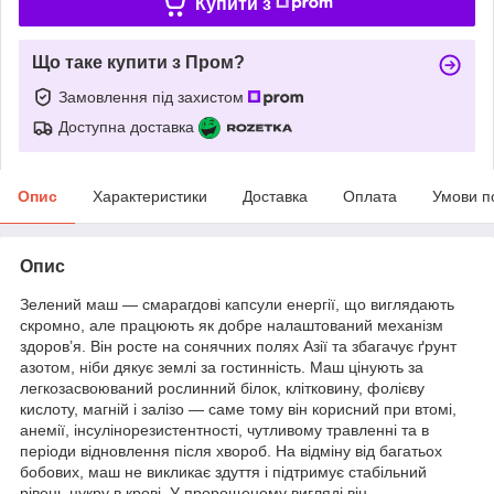
Купити з
Що таке купити з Пром?
Замовлення під захистом
Доступна доставка
Опис
Характеристики
Доставка
Оплата
Умови п
Опис
Зелений маш — смарагдові капсули енергії, що виглядають
скромно, але працюють як добре налаштований механізм
здоров’я. Він росте на сонячних полях Азії та збагачує ґрунт
азотом, ніби дякує землі за гостинність. Маш цінують за
легкозасвоюваний рослинний білок, клітковину, фолієву
кислоту, магній і залізо — саме тому він корисний при втомі,
анемії, інсулінорезистентності, чутливому травленні та в
періоди відновлення після хвороб. На відміну від багатьох
бобових, маш не викликає здуття і підтримує стабільний
рівень цукру в крові. У пророщеному вигляді він