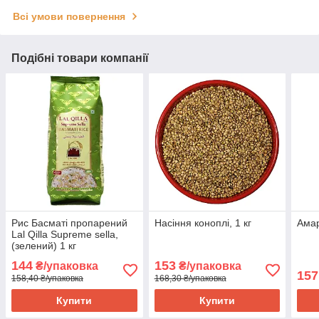
Всі умови повернення
Подібні товари компанії
Рис Басматі пропарений
Насіння коноплі, 1 кг
Амар
Lal Qilla Supreme sella,
(зелений) 1 кг
144
153
₴/упаковка
₴/упаковка
157
158,40 ₴/упаковка
168,30 ₴/упаковка
Купити
Купити