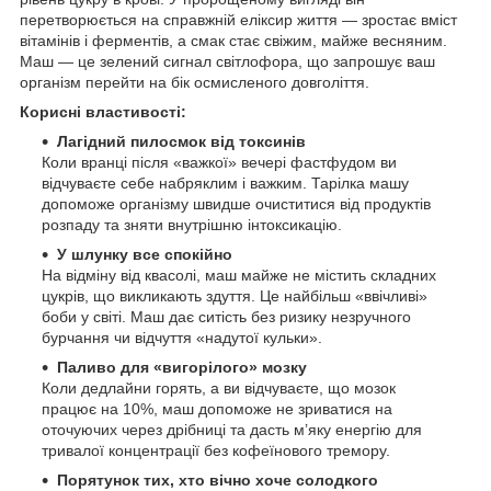
перетворюється на справжній еліксир життя — зростає вміст
вітамінів і ферментів, а смак стає свіжим, майже весняним.
Маш — це зелений сигнал світлофора, що запрошує ваш
організм перейти на бік осмисленого довголіття.
Корисні властивості:
Лагідний пилосмок від токсинів
Коли вранці після «важкої» вечері фастфудом ви
відчуваєте себе набряклим і важким. Тарілка машу
допоможе організму швидше очиститися від продуктів
розпаду та зняти внутрішню інтоксикацію.
У шлунку все спокійно
На відміну від квасолі, маш майже не містить складних
цукрів, що викликають здуття. Це найбільш «ввічливі»
боби у світі. Маш дає ситість без ризику незручного
бурчання чи відчуття «надутої кульки».
Паливо для «вигорілого» мозку
Коли дедлайни горять, а ви відчуваєте, що мозок
працює на 10%, маш допоможе не зриватися на
оточуючих через дрібниці та дасть м’яку енергію для
тривалої концентрації без кофеїнового тремору.
Порятунок тих, хто вічно хоче солодкого