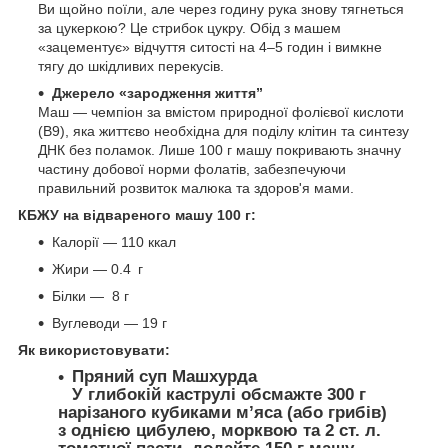
Ви щойно поїли, але через годину рука знову тягнеться
за цукеркою? Це стрибок цукру. Обід з машем
«зацементує» відчуття ситості на 4–5 годин і вимкне
тягу до шкідливих перекусів.
Джерело «зародження життя”
Маш — чемпіон за вмістом природної фолієвої кислоти
(B9), яка життєво необхідна для поділу клітин та синтезу
ДНК без поламок. Лише 100 г машу покривають значну
частину добової норми фолатів, забезпечуючи
правильний розвиток малюка та здоров'я мами.
КБЖУ на відвареного машу 100 г:
Калорії — 110
ккал
Жири — 0.4 г
Білки —
8
г
Вуглеводи — 19 г
Як використовувати:
Пряний суп Машхурда
У глибокій каструлі обсмажте 300 г
нарізаного кубиками м’яса (або грибів)
з однією цибулею, морквою та 2 ст. л.