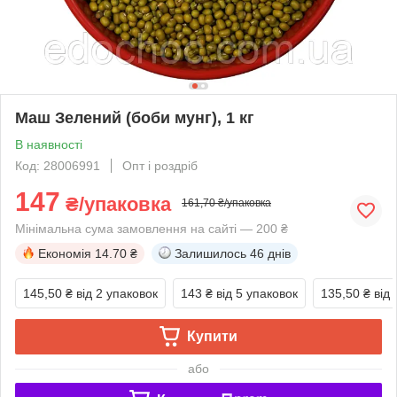
Маш Зелений (боби мунг), 1 кг
В наявності
Код: 28006991
Опт і роздріб
147
₴/упаковка
161,70 ₴/упаковка
Мінімальна сума замовлення на сайті — 200 ₴
Економія
14.70 ₴
Залишилось
46 днів
145,50 ₴
від 2 упаковок
143 ₴
від 5 упаковок
135,50 ₴
від
Купити
або