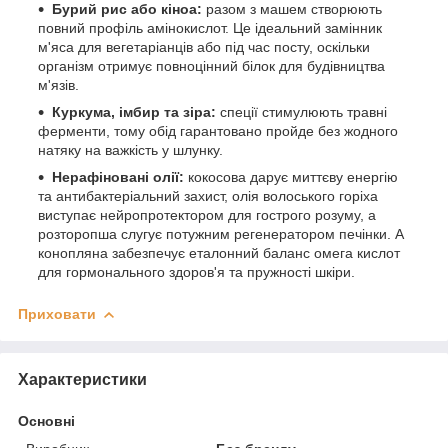
Бурий рис або кіноа:
разом з машем створюють
повний профіль амінокислот. Це ідеальний замінник
м'яса для вегетаріанців або під час посту, оскільки
організм отримує повноцінний білок для будівництва
м'язів.
Куркума, імбир та зіра:
спеції стимулюють травні
ферменти, тому обід гарантовано пройде без жодного
натяку на важкість у шлунку.
Нерафіновані олії:
кокосова дарує миттєву енергію
та антибактеріальний захист, олія волоського горіха
виступає нейропротектором для гострого розуму, а
розторопша слугує потужним регенератором печінки. А
конопляна забезпечує еталонний баланс омега кислот
для гормонального здоров'я та пружності шкіри.
Приховати
Характеристики
Основні