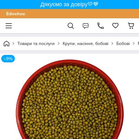
Дякуємо за довіру💛💙
Edochoс
Товари та послуги
Крупи, насіння, бобові
Бобові
–9%