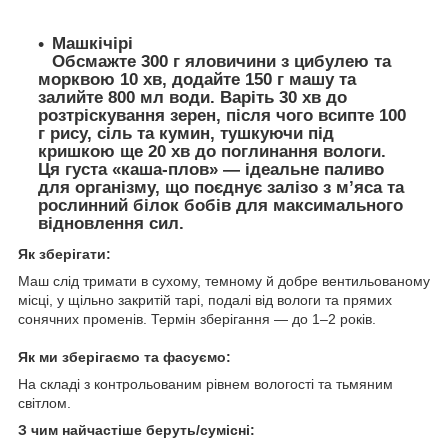
Машкічірі
Обсмажте 300 г яловичини з цибулею та
морквою 10 хв, додайте 150 г машу та
залийте 800 мл води. Варіть 30 хв до
розтріскування зерен, після чого всипте 100
г рису, сіль та кумин, тушкуючи під
кришкою ще 20 хв до поглинання вологи.
Ця густа «каша-плов» — ідеальне паливо
для організму, що поєднує залізо з м’яса та
рослинний білок бобів для максимального
відновлення сил.
Як зберігати:
Маш слід тримати в сухому, темному й добре вентильованому
місці, у щільно закритій тарі, подалі від вологи та прямих
сонячних променів. Термін зберігання — до 1–2 років.
Як ми зберігаємо та фасуємо:
На складі з контрольованим рівнем вологості та тьмяним
світлом.
З чим найчастіше беруть/cумісні: