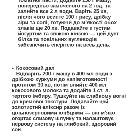
томатної пасти, додайте 150 г машу,
попередньо замоченого на 2 год, та
залийте все 2 л води. Варіть 25 хв,
після чого всипте 100 г рису, дрібку
зіри та солі, готуючи до м’якості обох
злаків ще 20 хв. Подавайте з густим
йогуртом та свіжою кінзою — цей дует
білка та повільних вуглеводів
забезпечить енергією на весь день.
Кокосовий дал
Відваріть 200 г машу в 400 мл води з
дрібкою куркуми до напівготовності
протягом 30 хв, потім влийте 400 мл
кокосового молока та додайте 1 ст. л.
тертого імбиру. Тушкуйте на слабкому вогні
до кремової текстури.
Подавайте цей
золотистий еліксир разом із
цільнозерновими хлібцями — він м'яко
огортає слизову шлунку та налаштовує
нервову систему на глибокий, здоровий
сон.