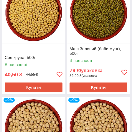
Маш Зелений (боби мунг),
500г
Соя крупа, 500г
В наявності
В наявності
79
₴/упаковка
40,50
₴
44,55 ₴
86,90 ₴/упаковка
Купити
Купити
–9%
–9%