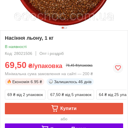
Насіння льону, 1 кг
В наявності
Код: 28021506
Опт і роздріб
69,50
₴/упаковка
76,45 ₴/упаковка
Мінімальна сума замовлення на сайті — 200 ₴
Економія
6.95 ₴
Залишилось
46 днів
69 ₴
від 2 упаковок
67,50 ₴
від 5 упаковок
64 ₴
від 25 упа
Купити
або