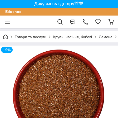
Дякуємо за довіру💛💙
Edochoс
Товари та послуги
Крупи, насіння, бобові
Семена
–9%