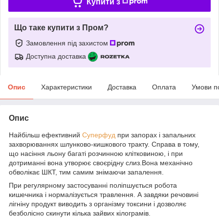
Купити з
Що таке купити з Пром?
Замовлення під захистом
Доступна доставка
Опис
Характеристики
Доставка
Оплата
Умови п
Опис
Найбільш ефективний
Суперфуд
при запорах і запальних
захворюваннях шлунково-кишкового тракту. Справа в тому,
що насіння льону багаті розчинною клітковиною, і при
дотриманні вона утворює своєрідну слиз.Вона механічно
обволікає ШКТ, тим самим знімаючи запалення.
При регулярному застосуванні поліпшується робота
кишечника і нормалізується травлення. А завдяки речовині
лігніну продукт виводить з організму токсини і дозволяє
безболісно скинути кілька зайвих кілограмів.