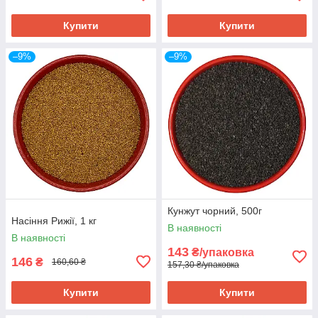
Купити
Купити
–9%
–9%
Кунжут чорний, 500г
Насіння Рижії, 1 кг
В наявності
В наявності
143
₴/упаковка
146
₴
160,60 ₴
157,30 ₴/упаковка
Купити
Купити