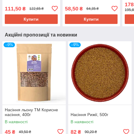
178
111,50
58,50
₴
₴
122,65 ₴
64,35 ₴
195,8
Купити
Купити
Акційні пропозиції та новинки
–9%
–9%
Насіння льону ТМ Корисне
насіння, 400г
Насіння Рижії, 500г
В наявності
В наявності
45
82
₴
₴
49,50 ₴
90,20 ₴