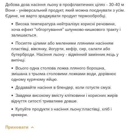
Добова доза насіння льону в профілактичних цілях - 30-40 м
Вони - універсальний продукт, який можна поєднувати з усім.
Єдине, не варто зраджувати продукт термообробці.
Висока температура нейтралізує корисні речовини,
хоча ефект "обгортування" шлунково-кишкового тракту і
залишається.
Посипте цілими або меленими лляними насінням
пластівці, вівсянку, йогурти, кефір, сир, салати або
бутерброди. Насіння льону - відмінний замінник яєць у
випічці.
Всього одна столова ложка лляного борошна,
змішана з трьома столовими ложками води, дорівнює
одному курячому яйцю.
Додавайте насіння в блендер, коли готуєте смузі.
Завдяки високому вмісту клітковини і корисних жирів
відчуття ситості триватиме довше.
Купуйте продукти з насіння льону:пластівці, хліб і
крекери.
Приховати