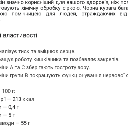
він значно корисніший для вашого здоров’я, ніж по
овують хімічну обробку сіркою. Чорна курага багата
ною помічницею для людей, страждаючих від
.
 властивості:
алізує тиск та зміцнює серце.
ащує роботу кишківника та позбавляє закрепів.
міни А та
С
зберігають гостроту зору.
міни групи В покращують функціонування нервової 
100 г:
рії —
213
ккал
и —
0,4
г
и —
5
г
еводи —
55
г