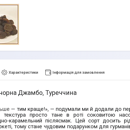
Характеристики
Інформація для замовлення
 чорна Джамбо, Туреччина
льше
— тим краще!», — подумали ми й додали до пер
а текстура просто тане в роті соковитою на
но-карамельний післясмак. Цей сорт досить рі
ркеті, тому стане чудовим подарунком для гурмані