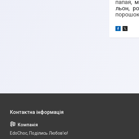
папая,
ма
льон, р
порошок;
EdoСhoc, Поділись Любов'ю!