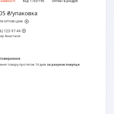
 наявності
Код:
17321195
Оптом і в роздріб
05 ₴/упаковка
и оптові ціни
6) 123-97-44
ер Анастасія
ення товару протягом 14 днів
за рахунок покупця