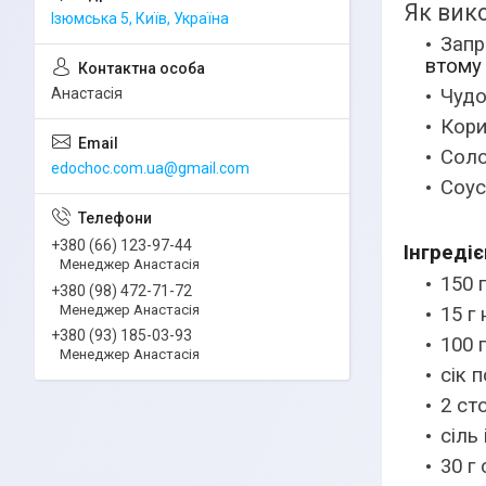
Як вик
Ізюмська 5, Київ, Україна
Запр
втому 
Анастасія
Чудо
Кори
Соло
edochoc.com.ua@gmail.com
Соус
+380 (66) 123-97-44
Інгредіє
Менеджер Анастасія
150 
+380 (98) 472-71-72
Менеджер Анастасія
15 г 
+380 (93) 185-03-93
100 
Менеджер Анастасія
сік 
2 ст
сіль
30 г