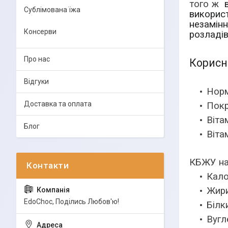
того ж
Сублімована їжа
використ
незамін
Консерви
розладів
Про нас
Корисні
Відгуки
Норм
Доставка та оплата
Покр
Віта
Блог
Віта
КБЖУ на 
Кало
Жир
EdoСhoc, Поділись Любов'ю!
Білк
Вугл