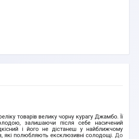
еліку товарів велику чорну курагу Джамбо. Її
солодою, залишаючи
після себе насичений
дкісний і його не дістанеш у найближчому
в, які полюбляють ексклюзивні солодощі.
До