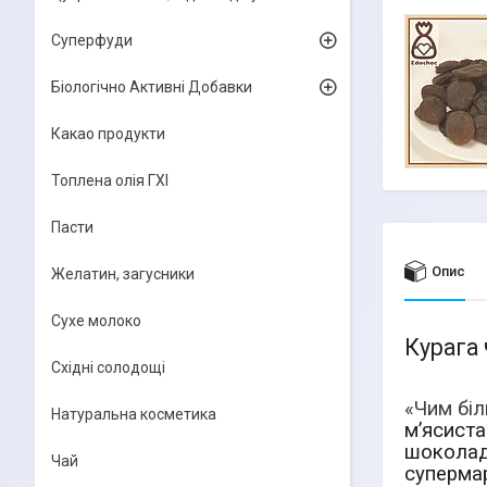
Суперфуди
Біологічно Активні Добавки
Какао продукти
Топлена олія ГХІ
Пасти
Опис
Желатин, загусники
Сухе молоко
Курага
Східні солодощі
«Чим бі
Натуральна косметика
м’ясист
шоколад
Чай
суперма