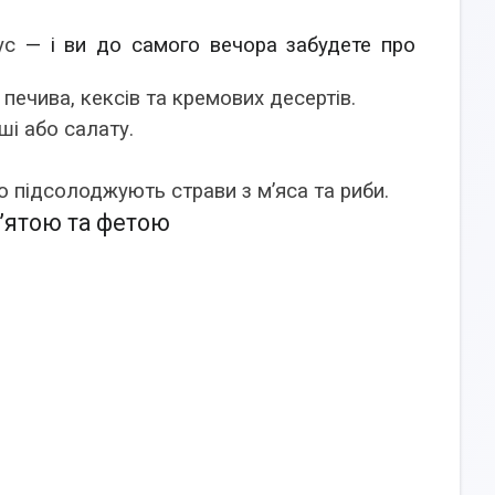
кус
— і ви до самого вечора забудете про
печива, кексів та кремових десертів.
ші або салату.
о підсолоджують страви з м’яса та риби.
м’ятою та фетою