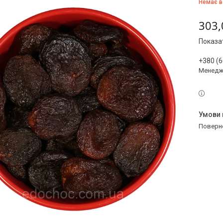
Немає в
303,
Показат
+380 (6
Менедж
поверн