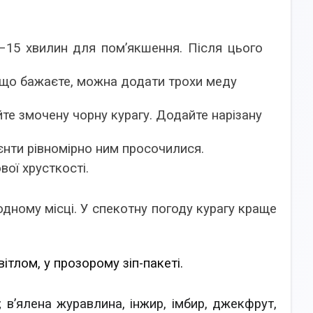
–15 хвилин для пом’якшення. Після цього
.
Якщо бажаєте, можна додати трохи меду
те змочену чорну курагу. Додайте нарізану
єнти рівномірно ним просочилися.
ої хрусткості.
одному місці. У спекотну погоду курагу краще
тлом, у прозорому зіп-пакеті.
 в’ялена журавлина, інжир, імбир, джекфрут,