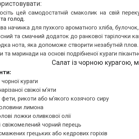
ористовувати:
осіть цей самодостатній смаколик на свій пере
та голод.
ва начинка для пухкого ароматного хліба, булочок, 
сний та смачний додаток до ранкової тарілочки ка
дка нота, яка допоможе створити незабутній плов.
и та маринади на основі подрібненої кураги пікантн
Салат із чорною курагою, 
нти:
г чорної кураги
нарізаної свіжої м’яти
г фети, рикоти або м’якого козячого сиру
половини лимона
олові ложки оливкової олії
 і свіжомелений чорний перець
 смажених грецьких або кедрових горіхів