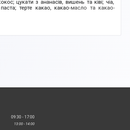
кос; цукати з ананасів, вишень та ківі; чіа,
паста; терте какао, какао-
масло та какао-
09:30
17:00
13:00
14:00