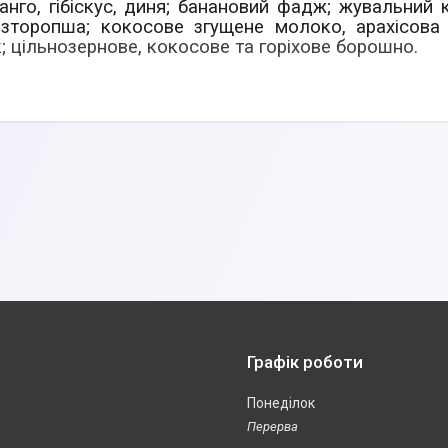
нго, гібіскус, диня; банановий фадж; жувальний ко
озторопша; кокосове згущене молоко, арахісова 
 цільнозернове, кокосове та горіхове борошно.
Графік роботи
Понеділок