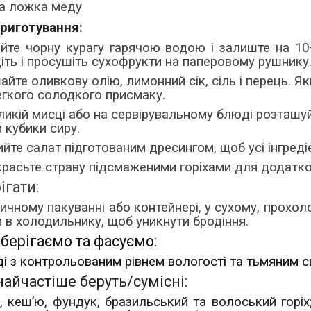
а ложка меду
приготування:
йте чорну курагу гарячою водою і залиште на 10
іть і просушіть сухофрукти на паперовому рушнику
айте оливкову олію, лимонний сік, сіль і перець. 
егкого солодкого присмаку.
ликій мисці або на сервірувальному блюді розташуй
й кубики сиру.
йте салат підготованим дресингом, щоб усі інгреді
расьте страву підсмаженими горіхами для додатков
ігати:
ичному пакуванні або контейнері, у сухому, прохол
и в холодильнику, щоб уникнути бродіння.
берігаємо та фасуємо:
і з контрольованим рівнем вологості та тьмяним сві
найчастіше беруть/cумісні:
 кеш’ю, фундук, бразильський та волоський горіх;