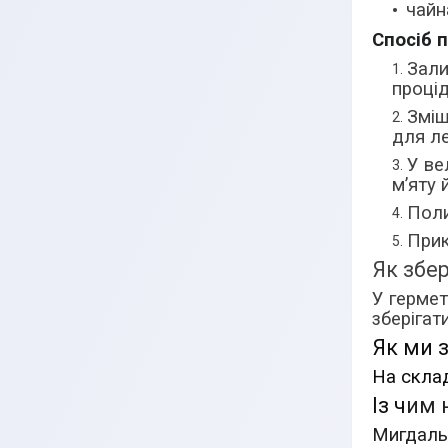
чайн
Спосіб 
Зали
процід
Зміш
для л
У ве
м’яту 
Поли
Прик
Як збер
У гермет
зберігат
Як ми з
На склад
Із ч
им 
Мигдаль,