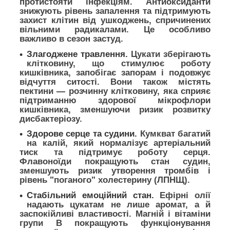
протистояти інфекціям. Антиоксиданти
знижують рівень запалення та підтримують
захист клітин від ушкоджень, спричинених
вільними радикалами. Це особливо
важливо в сезон застуд.
Злагоджене травлення.
Цукати зберігають
клітковину, що стимулює роботу
кишківника, запобігає запорам і подовжує
відчуття ситості. Вони також містять
пектини
—
розчинну клітковину, яка сприяє
підтриманню здорової мікрофлори
кишківника, зменшуючи ризик розвитку
дисбактеріозу.
Здорове серце та судини.
Кумкват багатий
на калій, який нормалізує артеріальний
тиск та підтримує роботу серця.
Флавоноїди покращують стан судин,
зменшують ризик утворення тромбів і
рівень "поганого" холестерину (ЛПНЩ).
Стабільний емоційний стан.
Ефірні олії
надають цукатам не лише аромат, а й
заспокійливі властивості. Магній і вітаміни
групи B покращують функціонування