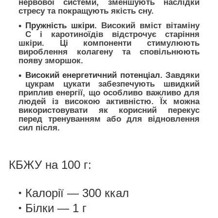
нервової системи, зменшують наслідки
стресу та покращують якість сну.
Пружність шкіри.
Високий вміст вітаміну
C і каротиноїдів відстрочує старіння
шкіри. Ці компоненти стимулюють
вироблення колагену та сповільнюють
появу зморшок.
Високий енергетичний потенціал.
Завдяки
цукрам цукати забезпечують швидкий
приплив енергії, що особливо важливо для
людей із високою активністю. Їх можна
використовувати як корисний перекус
перед тренуванням або для відновлення
сил після.
КБЖУ на 100 г:
Калорії — 300 ккал
Білки — 1 г