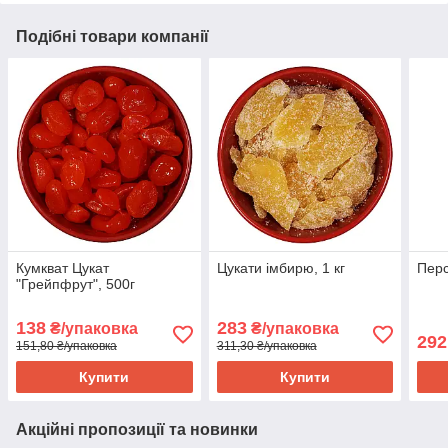
Подібні товари компанії
Кумкват Цукат
Цукати імбирю, 1 кг
Перс
"Грейпфрут", 500г
138
283
₴/упаковка
₴/упаковка
292
151,80 ₴/упаковка
311,30 ₴/упаковка
Купити
Купити
Акційні пропозиції та новинки