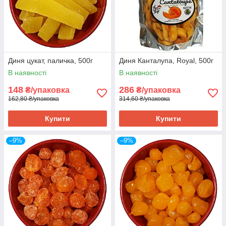
Диня цукат, паличка, 500г
Диня Канталупа, Royal, 500г
В наявності
В наявності
148
286
₴/упаковка
₴/упаковка
162,80 ₴/упаковка
314,60 ₴/упаковка
Купити
Купити
–9%
–9%