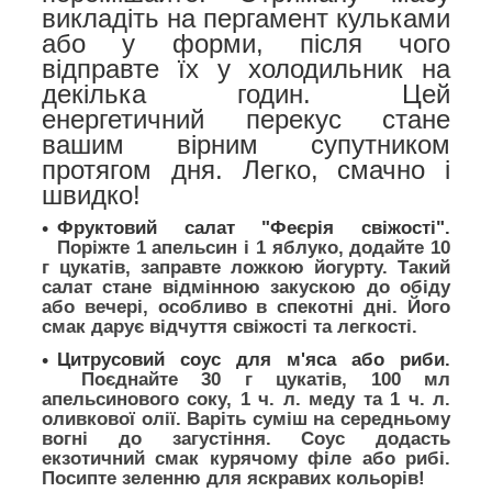
викладіть на пергамент кульками
або у форми, після чого
відправте їх у холодильник на
декілька годин. Цей
енергетичний перекус стане
вашим вірним супутником
протягом дня. Легко, смачно і
швидко!
Фруктовий салат "Феєрія свіжості".
Поріжте 1 апельсин і 1 яблуко, додайте 10
г цукатів, заправте ложкою йогурту. Такий
салат стане відмінною закускою до обіду
або вечері, особливо в спекотні дні. Його
смак дарує відчуття свіжості та легкості.
Цитрусовий соус для м'яса або риби.
Поєднайте 30 г цукатів, 100 мл
апельсинового соку, 1 ч. л. меду та 1 ч. л.
оливкової олії. Варіть суміш на середньому
вогні до загустіння. Соус додасть
екзотичний смак курячому філе або рибі.
Посипте зеленню для яскравих кольорів!