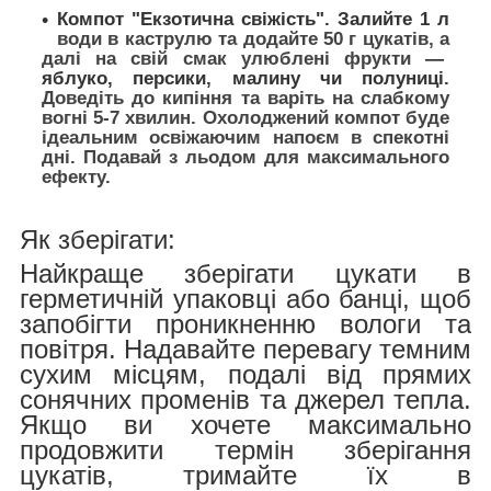
Компот "Екзотична свіжість".
Залийте 1 л
води в каструлю та додайте 50 г цукатів, а
далі на свій смак улюблені фрукти
—
яблуко, персики, малину чи полуниці.
Доведіть до кипіння та варіть на слабкому
вогні 5-7 хвилин. Охолоджений компот буде
ідеальним освіжаючим напоєм в спекотні
дні. Подавай з льодом для максимального
ефекту.
Як зберігати:
Найкраще зберігати цукати в
герметичній упаковці або банці, щоб
запобігти проникненню вологи та
повітря. Надавайте перевагу темним
сухим місцям, подалі від прямих
сонячних променів та джерел тепла.
Якщо ви хочете максимально
продовжити термін зберігання
цукатів, тримайте їх в