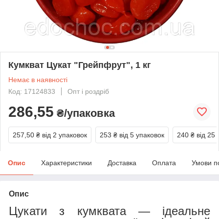
Кумкват Цукат "Грейпфрут", 1 кг
Немає в наявності
Код: 17124833
Опт і роздріб
286,55
₴/упаковка
257,50 ₴
від 2 упаковок
253 ₴
від 5 упаковок
240 ₴
від 25
Опис
Характеристики
Доставка
Оплата
Умови п
Опис
Цукати з кумквата — ідеальне