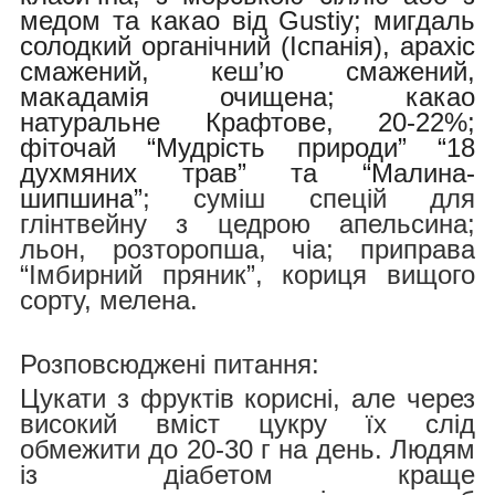
медом та какао від Gustiy; мигдаль
солодкий органічний (Іспанія), арахіс
смажений, кеш’ю смажений,
макадамія очищена; какао
натуральне Крафтове, 20-22%;
фіточай “Мудрість природи” “18
духмяних трав” та “Малина-
шипшина”
; суміш спецій для
глінтвейну з цедрою апельсина;
льон, розторопша, чіа; приправа
“Імбирний пряник”, кориця вищого
сорту, мелена.
Розповсюджені питання:
Цукати з фруктів корисні, але через
високий вміст цукру їх слід
обмежити до 20-30 г на день. Людям
із діабетом краще