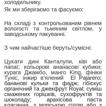
холодильнику.
Як ми зберігаємо та фасуємо:
На складі з контрольованим рівнем
вологості та тьмяним світлом, у
заводському пакуванні.
З чим найчастіше беруть/cумісні:
Цукати дині Канталупи, ківі або
папаї; кольорові ананасові кубики;
курага Джамбо, манго King, фініки
Туніс, інжир в’ялений
El Pajarero;
бананові кульки та фадж; гібіскус
органічний та джекфрут Royal; суміш
смажених горішків, сухофруктів та
шоколаду; арахісова паста
класична, з морською сіллю або з