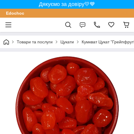
Дякуємо за довіру💛💙
Edochoс
Товари та послуги
Цукати
Кумкват Цукат "Грейпфрут"