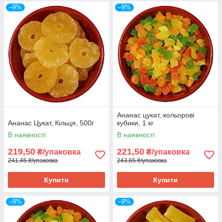
–9%
–9%
Ананас цукат, кольорові
Ананас Цукат, Кільця, 500г
кубики, 1 кг
В наявності
В наявності
219,50
221,50
₴/упаковка
₴/упаковка
241,45 ₴/упаковка
243,65 ₴/упаковка
Купити
Купити
–9%
–9%