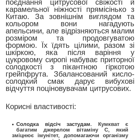
поєднання цитрусової свіжості й
карамельної ніжності прямісінько з
Китаю. За зовнішнім виглядом та
кольором вони нагадують
апельсини, але відрізняються малим
розміром та продовгуватою
формою. Їх їдять цілими, разом зі
шкіркою, яка після варіння у
цукровому сиропі набуває приторної
солодкості з пікантною гіркотою
грейпфрута. Збалансований кисло-
солодкий смак дарує вибухові
відчуття поціновувачам цитрусових.
Корисні властивості:
Солодка відсіч застудам.
Кумкват є
багатим джерелом вітаміну C, який
зміцнює імунітет, допомагаючи організму