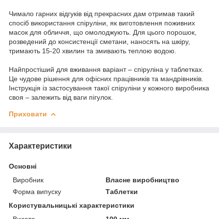
Чимало гарних відгуків від прекрасних дам отримав такий
спосіб використання спіруліни, як виготовлення поживних
масок для обличчя, що омолоджують. Для цього порошок,
розведений до консистенції сметани, наносять на шкіру,
тримають 15-20 хвилин та змивають теплою водою.
Найпростіший для вживання варіант – спіруліна у таблетках.
Це чудове рішення для офісних працівників та мандрівників.
Інструкція із застосування такої спіруліни у кожного виробника
своя – залежить від ваги пігулок.
Приховати
Характеристики
Основні
Виробник
Власне виробництво
Форма випуску
Таблетки
Користувальницькі характеристики
Висота
100 мм