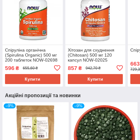
Спіруліна органічна
Хітозан для схуднення
Спір
(Spirulina Organic) 500 мг
(Chitosan) 500 мг 120
200 таблеток NOW-02698
капсул NOW-02025
663
596
857
₴
₴
655,60 ₴
942,70 ₴
729,3
Купити
Купити
Акційні пропозиції та новинки
–9%
–9%