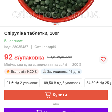
Спіруліна таблетки, 100г
В наявності
Код: 28035487
Опт і роздріб
92
₴/упаковка
101,20 ₴/упаковка
Мінімальна сума замовлення на сайті — 200 ₴
Економія
9.20 ₴
Залишилось
46 днів
91 ₴
від 2 упаковок
89,50 ₴
від 5 упаковок
84,50 ₴
від 25 
Купити
або