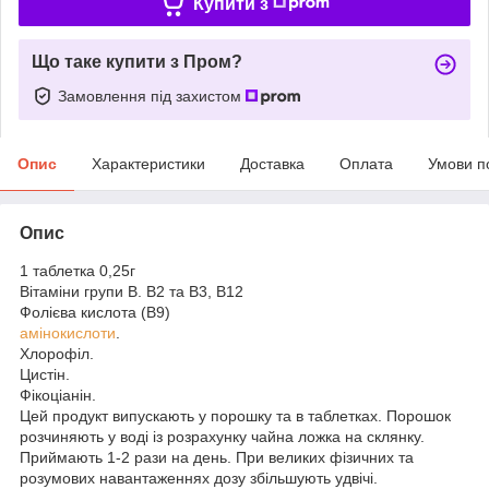
Купити з
Що таке купити з Пром?
Замовлення під захистом
Опис
Характеристики
Доставка
Оплата
Умови п
Опис
1 таблетка 0,25г
Вітаміни групи В. В2 та В3, В12
Фолієва кислота (В9)
амінокислоти
.
Хлорофіл.
Цистін.
Фікоціанін.
Цей продукт випускають у порошку та в таблетках. Порошок
розчиняють у воді із розрахунку чайна ложка на склянку.
Приймають 1-2 рази на день. При великих фізичних та
розумових навантаженнях дозу збільшують удвічі.