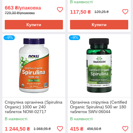
В наявності
663
₴/упаковка
117,50
₴
129,25 ₴
729,30 ₴/упаковка
Купити
Купити
–9%
–9%
Спіруліна органічна (Spirulina
Органічна спіруліна (Certified
Organic) 1000 мг 240
Organic Spirulina) 500 мг 180
таблеток NOW-02717
таблеток SWV-06044
В наявності
В наявності
1 244,50
415
₴
₴
1 368,95 ₴
456,50 ₴