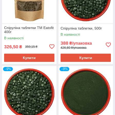
Спіруліна таблетки ТМ Eatofit
Спіруліна таблетки, 500г
400г
В наявності
В наявності
388
₴/упаковка
326,50
₴
359,15 ₴
426,80 ₴/упаковка
Купити
Купити
–9%
–9%