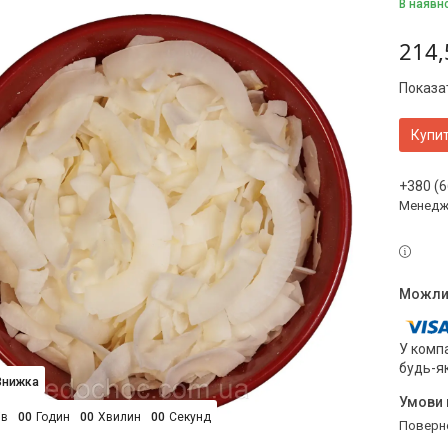
В наявн
214,
Показат
Купи
+380 (6
Менедж
У компа
будь-я
ів
0
0
Годин
0
0
Хвилин
0
0
Секунд
поверн