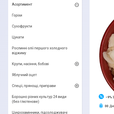
Асортимент
Горіхи
Сухофрукти
Цукати
Рослинні олії першого холодного
віджиму
Крупи, насіння, бобові
Яблучний оцет
Спеції, прянощі, приправи
Борошно різних культур 24 види
–9%
(без глютенове)
0
0
Дн
Цукрозамінники, підсолоджувачі