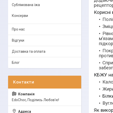
додаючи
рецепто
Сублімована їжа
Корисні 
Консерви
Полі
Зміц
Про нас
Рівн
м’яза
Відгуки
підко
Покр
Доставка та оплата
против
Спри
Блог
забезп
КБЖУ на 
Кало
Жири
Білк
EdoСhoc, Поділись Любов'ю!
Вугл
Як викор