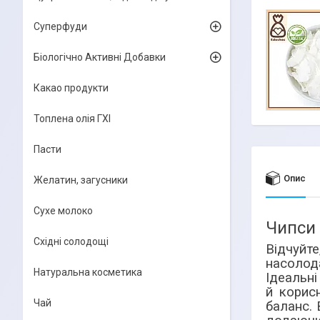
Суперфуди
Біологічно Активні Добавки
Какао продукти
Топлена олія ГХІ
Пасти
Опис
Желатин, загусники
Сухе молоко
Чипси 
Східні солодощі
Відчуйте
насолода
Натуральна косметика
Ідеальні
й корисн
Чай
баланс. 