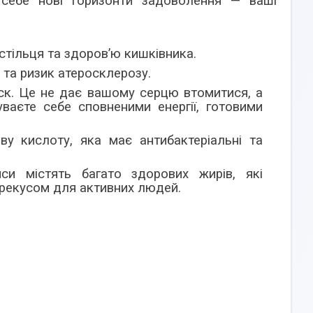
себе нові горизонти задоволення — ваші
стільця та здоров’ю кишківника.
 та ризик атеросклерозу.
ск. Це не дає
вашому серцю втомитися, а
ваєте себе сповненими енергії, готовими
ву кислоту, яка має антибактеріальні та
пси містять багато здорових жирів, які
ерекусом для активних людей.