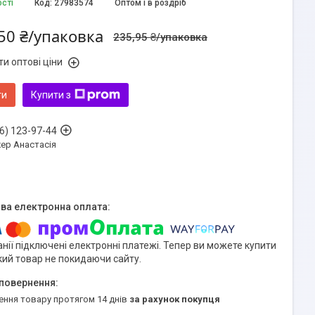
ості
Код:
27983574
Оптом і в роздріб
50 ₴/упаковка
235,95 ₴/упаковка
и оптові ціни
ти
Купити з
6) 123-97-44
ер Анастасія
нії підключені електронні платежі. Тепер ви можете купити
кий товар не покидаючи сайту.
ення товару протягом 14 днів
за рахунок покупця