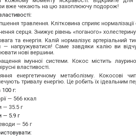
 кожному моменту яскравості. Відкрийте для 
ри вже чекають на цю захоплюючу подорож!
властивості:
пшення травлення.
Клітковина сприяє нормалізації 
нення серця
. Знижує рівень «поганого» холестерину
овага та енергія.
Калій нормалізує артеріальний ти
м — напружуватися! Саме завдяки калію ви відчу
рювати нові вершини.
ащення імунної системи
. Кокос містить лаурино
ірусні властивості.
яння енергетичному метаболізму
. Кокосові чи
ечують тривалу енергію. Це робить їх ідеальним п
100 г:
рії — 566 ккал
 — 35.5 г
и —
5.9
г
еводи — 56 г
истовувати: