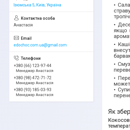
Сала
Ізюмська 5, Київ, Україна
страв
тропіч
Десе
Анастасія
якщо 
арома
Каш
edochoc.com.ua@gmail.com
внесу
барва
Смуз
+380 (66) 123-97-44
переве
Менеджер Анастасія
Пере
+380 (98) 472-71-72
Менеджер Анастасія
можете
Супи
+380 (93) 185-03-93
перене
Менеджер Анастасія
Як збер
Кокосов
температ