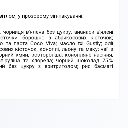
ітлом, у прозорому зіп-пакуванні.
, чорниця в’ялена без цукру, ананаси в’ялені
істочки; борошно з абрикосових кісточок;
та паста Сoco Viva; масло гхі Gustiy; олії
вих кісточок, коноплі, льону та маку; чаї із
чорний кмин, розторопша, конопляне насіння,
спіруліна та хлорела; чорний шоколад 75 %
ний без цукру з еритритолом; рис басматі