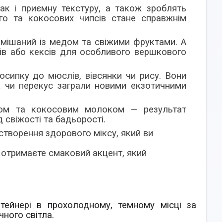
к і приємну текстуру, а також зроблять
го та кокосових чипсів стане справжнім
змішаний із медом та свіжими фруктами. А
гів або кексів для особливого вершкового
осипку до мюслів, вівсянки чи рису. Вони
к чи перекус заграли новими екзотичними
том та кокосовим молоком — результат
 свіжості та бадьорості.
створення здорового міксу, який ви
и отримаєте смаковий акцент, який
тейнері в прохолодному, темному місці за
ного світла.