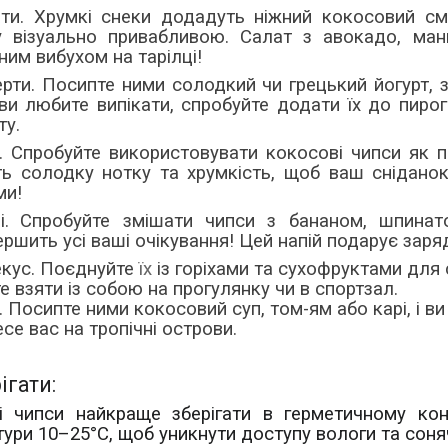
ти.
Хрумкі снеки додадуть ніжний кокосовий сма
у візуально привабливою. Салат з авокадо, ман
ним вибухом на тарілці!
рти.
Посипте ними солодкий чи грецький йогурт, 
ви любите випікати, спробуйте додати їх до пиро
ту.
і.
Спробуйте використовувати кокосові чипси як п
ть солодку нотку та хрумкість, щоб ваш снідано
ми!
і.
Спробуйте змішати чипси з бананом, шпина
ршить усі ваші очікування! Цей напій подарує заряд
кус.
Поєднуйте
їх
із горіхами та сухофруктами для 
 взяти із собою на прогулянку чи в спортзал.
. Посипте ними кокосовий суп, том-ям або карі, і в
се вас на тропічні острови.
ігати:
і чипси найкраще зберігати в герметичному кон
ури 10–25°C, щоб уникнути доступу вологи та соняч