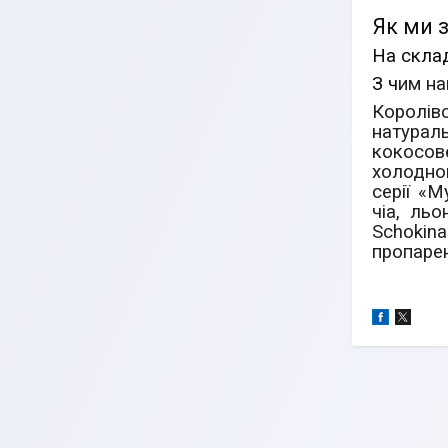
Як ми з
На склад
З ч
им на
Королівс
натурал
кокосове
холодног
серії «М
чіа, ль
Schokin
пропарен