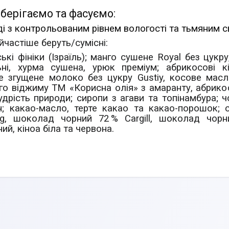
берігаємо та фасуємо:
і з контрольованим рівнем вологості та тьмяним св
йчастіше беруть/cумісні:
ькі фініки (Ізраїль); манго сушене Royal без цукру
ьні, хурма сушена, урюк преміум; абрикосові к
 згущене молоко без цукру Gustiy, косове масло 
о віджиму ТМ «Корисна олія» з амаранту, абрикосо
удрість природи; сиропи з агави та топінамбура; 
он; какао-масло, терте какао та какао-порошок; 
ag, шоколад чорний 72 % Cargill, шоколад чор
ий, кіноа біла та червона.