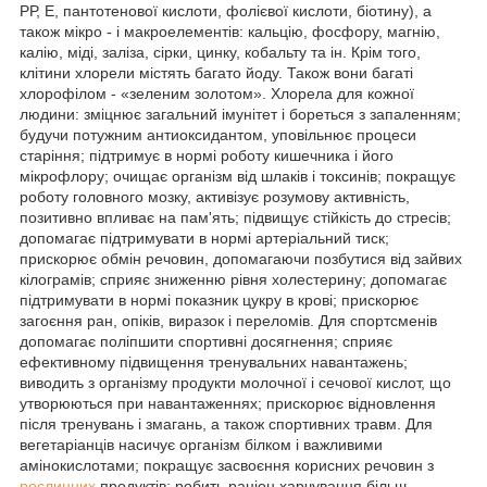
РР, Е, пантотенової кислоти, фолієвої кислоти, біотину), а
також мікро - і макроелементів: кальцію, фосфору, магнію,
калію, міді, заліза, сірки, цинку, кобальту та ін. Крім того,
клітини хлорели містять багато йоду. Також вони багаті
хлорофілом - «зеленим золотом». Хлорела для кожної
людини: зміцнює загальний імунітет і бореться з запаленням;
будучи потужним антиоксидантом, уповільнює процеси
старіння; підтримує в нормі роботу кишечника і його
мікрофлору; очищає організм від шлаків і токсинів; покращує
роботу головного мозку, активізує розумову активність,
позитивно впливає на пам'ять; підвищує стійкість до стресів;
допомагає підтримувати в нормі артеріальний тиск;
прискорює обмін речовин, допомагаючи позбутися від зайвих
кілограмів; сприяє зниженню рівня холестерину; допомагає
підтримувати в нормі показник цукру в крові; прискорює
загоєння ран, опіків, виразок і переломів. Для спортсменів
допомагає поліпшити спортивні досягнення; сприяє
ефективному підвищення тренувальних навантажень;
виводить з організму продукти молочної і сечової кислот, що
утворюються при навантаженнях; прискорює відновлення
після тренувань і змагань, а також спортивних травм. Для
вегетаріанців насичує організм білком і важливими
амінокислотами; покращує засвоєння корисних речовин з
рослинних
продуктів; робить раціон харчування більш