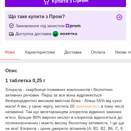
Купити з
Що таке купити з Пром?
Замовлення під захистом
Доступна доставка
Опис
Характеристики
Доставка
Оплата
Умови п
Опис
1 таблетка 0,25 г
Хлорела - скарбниця поживних компонентів і біологічно
активних речовин. Перш за все вона відрізняється
безпрецедентно високим вмістом білка - більш 55% від сухої
маси! А він, у свою чергу, містить 20
амінокислот
, в тому числі
незамінні. Так що вегетаріанцям хлорелла відмінно замінює
м'ясо. Більше 80% жирних кислот в хлорелла відносяться до
поліненасичених і мають високу біологічну активність. І це ще
не все! Хлорела - цінне джерело вітамінів (А, В1, В2, В6, С, К,