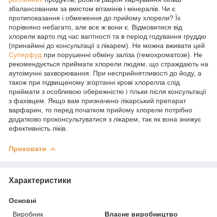
збалансованим за вмістом вітамінів і мінералів. Чи є
протипоказання і обмеження до прийому хлорели? Їх
порівняно небагато, але все ж вони є. Відмовитися від
хлорели варто під час вагітності та в період годування груддю
(принаймні до консультації з лікарем). Не можна вживати цей
Суперфуд
при порушенні обміну заліза (гемохроматозе). Не
рекомендується приймати хлорели людям, що страждають на
аутоімунні захворювання. При несприйнятливості до йоду, а
також при підвищеному згортанні крові хлорелла слід
приймати з особливою обережністю і тільки після консультації
з фахівцем. Якщо вам призначено лікарський препарат
варфарин, то перед початком прийому хлорели потрібно
додатково проконсультуватися з лікарем, так як вона знижує
ефективність ліків.
Приховати
Характеристики
Основні
Виробник
Власне виробництво