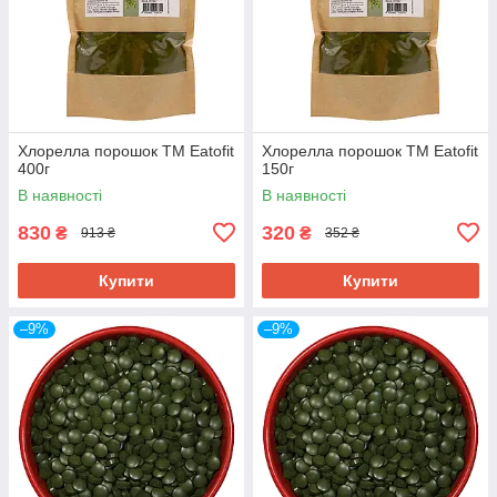
Хлорелла порошок ТМ Eatofit
Хлорелла порошок ТМ Eatofit
400г
150г
В наявності
В наявності
830
320
₴
₴
913 ₴
352 ₴
Купити
Купити
–9%
–9%