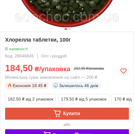
Хлорелла таблетки, 100г
В наявності
Код: 28046845
Опт і роздріб
184,50
₴/упаковка
202,95 ₴/упаковка
Мінімальна сума замовлення на сайті — 200 ₴
Економія
18.45 ₴
Залишилось
46 днів
182,50 ₴
від 2 упаковок
179,50 ₴
від 5 упаковок
170 ₴
від
Купити
або