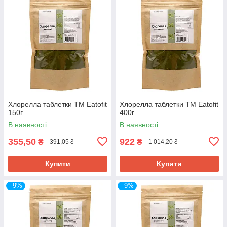
Хлорелла таблетки ТМ Eatofit
Хлорелла таблетки ТМ Eatofit
150г
400г
В наявності
В наявності
355,50
922
₴
₴
391,05 ₴
1 014,20 ₴
Купити
Купити
–9%
–9%