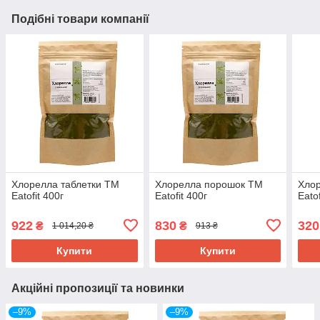
Подібні товари компанії
Хлорелла таблетки ТМ
Хлорелла порошок ТМ
Хло
Eatofit 400г
Eatofit 400г
Eatof
922
830
320
₴
₴
1 014,20 ₴
913 ₴
Купити
Купити
Акційні пропозиції та новинки
–9%
–9%