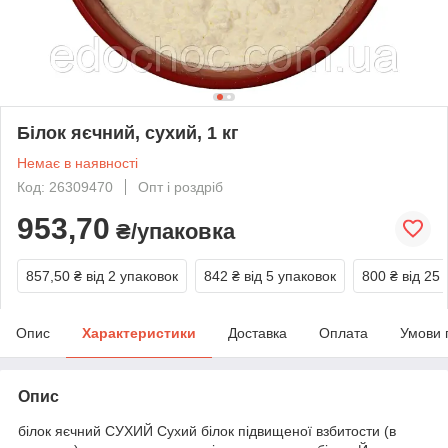
Білок яєчний, сухий, 1 кг
Немає в наявності
Код: 26309470
Опт і роздріб
953,70
₴/упаковка
857,50 ₴
від 2 упаковок
842 ₴
від 5 упаковок
800 ₴
від 25
Опис
Характеристики
Доставка
Оплата
Умови 
Опис
білок яєчний СУХИЙ Сухий білок підвищеної взбитости (в