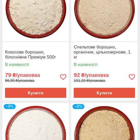
Спельтове борошно,
Кокосове борошно,
органічне, цільнозернове, 1
білосніжне Преміум 500г
кг
В наявності
В наявності
79
92
₴/упаковка
₴/упаковка
86,90 ₴/упаковка
101,20 ₴/упаковка
Купити
Купити
–9%
–9%