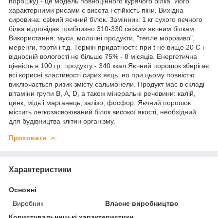
порошку) - це модель повноцінного курячого білка. Його
характерними рисами є висота і стійкість піни. Вихідна
сировина: свіжий яєчний білок. Замінник: 1 кг сухого яєчного
білка відповідає приблизно 310-330 свіжим яєчним білкам.
Використання: муси, молочні продукти, "тепле морозиво",
меренги, торти і т.д. Термін придатності: при t не вище 20 С і
відносній вологості не більше 75% - 8 місяців. Енергетична
цінність в 100 гр. продукту - 340 ккал Яєчний порошок зберігає
всі корисні властивості сирих яєць, но при цьому повністю
виключається ризик змісту сальмонели. Продукт має в складі
вітаміни групи В, А, D, а також мінеральні речовини: калій,
цинк, мідь і марганець, залізо, фосфор. Яєчний порошок
містить легкозасвоюваний білок високої якості, необхідний
для будівництва клітин організму.
Приховати
Характеристики
Основні
Виробник
Власне виробництво
Користувальницькі характеристики