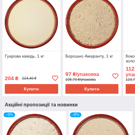
Гуарова камідь, 1 кг
Борошно Амаранту, 1 кг
Коко
золо
112
97
₴/упаковка
упа
204
₴
224,40 ₴
106,70 ₴/упаковка
123,7
Купити
Купити
Акційні пропозиції та новинки
–9%
–9%