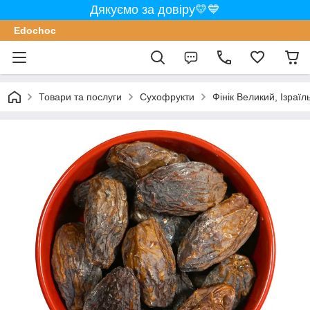
Дякуємо за довіру💛💙
Edochoс
Товари та послуги
Сухофрукти
Фінік Великий, Ізраїл