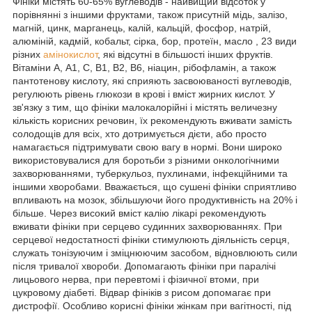
Фініки містять 60-65% вуглеводів - найвищий відсоток у
порівнянні з іншими фруктами, також присутній мідь, залізо,
магній, цинк, марганець, калій, кальцій, фосфор, натрій,
алюміній, кадмій, кобальт, сірка, бор, протеїн, масло , 23 види
різних
амінокислот
, які відсутні в більшості інших фруктів.
Вітаміни А, А1, С, В1, В2, В6, ніацин, рібофламін, а також
пантотенову кислоту, які сприяють засвоюваності вуглеводів,
регулюють рівень глюкози в крові і вміст жирних кислот. У
зв'язку з тим, що фініки малокалорійні і містять величезну
кількість корисних речовин, їх рекомендують вживати замість
солодощів для всіх, хто дотримується дієти, або просто
намагається підтримувати свою вагу в нормі. Вони широко
використовувалися для боротьби з різними онкологічними
захворюваннями, туберкульоз, пухлинами, інфекційними та
іншими хворобами. Вважається, що сушені фініки сприятливо
впливають на мозок, збільшуючи його продуктивність на 20% і
більше. Через високий вміст калію лікарі рекомендують
вживати фініки при серцево судинних захворюваннях. При
серцевої недостатності фініки стимулюють діяльність серця,
служать тонізуючим і зміцнюючим засобом, відновлюють сили
після тривалої хвороби. Допомагають фініки при паралічі
лицьового нерва, при перевтомі і фізичної втоми, при
цукровому діабеті. Відвар фініків з рисом допомагає при
дистрофії. Особливо корисні фініки жінкам при вагітності, під