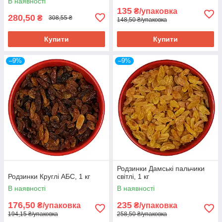
В наявності
135
₴/упаковка
280,50
₴
308,55 ₴
148,50 ₴/упаковка
Купити
Купити
–9%
–9%
Родзинки Дамські пальчики
Родзинки Круглі АБС, 1 кг
світлі, 1 кг
В наявності
В наявності
176,50
235
₴/упаковка
₴/упаковка
194,15 ₴/упаковка
258,50 ₴/упаковка