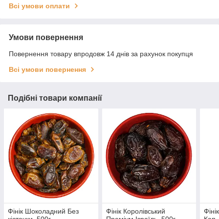
Всі умови оплати
Умови повернення
Повернення товару впродовж 14 днів за рахунок покупця
Всі умови повернення
Подібні товари компанії
Фінік Шоколадний Без
Фінік Королівський
Фіні
кісточки, 500г
Преміум Ізраїль, 500г
Кап,