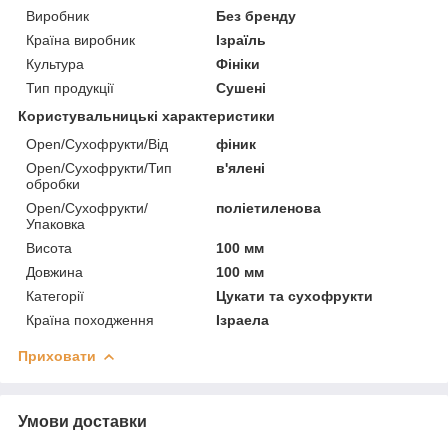
Виробник
Без бренду
Країна виробник
Ізраїль
Культура
Фініки
Тип продукції
Сушені
Користувальницькі характеристики
Open/Сухофрукти/Від
фіник
Open/Сухофрукти/Тип
в'ялені
обробки
Open/Сухофрукти/
поліетиленова
Упаковка
Висота
100 мм
Довжина
100 мм
Категорії
Цукати та сухофрукти
Країна походження
Ізраела
Приховати
Умови доставки