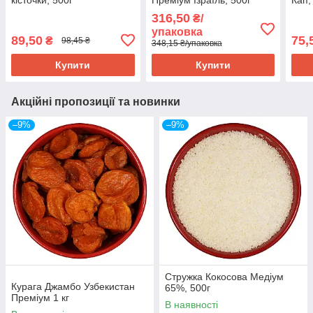
316,50
₴/
упаковка
89,50
75,
₴
98,45 ₴
348,15 ₴/упаковка
Купити
Купити
Акційні пропозиції та новинки
–9%
–9%
Стружка Кокосова Медіум
Курага Джамбо Узбекистан
65%, 500г
Преміум 1 кг
В наявності