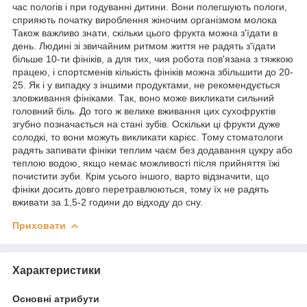
час пологів і при годуванні дитини. Вони полегшують пологи,
сприяють початку вироблення жіночим організмом молока
Також важливо знати, скільки цього фрукта можна з'їдати в
день. Людині зі звичайним ритмом життя не радять з'їдати
більше 10-ти фініків, а для тих, чия робота пов'язана з тяжкою
працею, і спортсменів кількість фініків можна збільшити до 20-
25. Як і у випадку з іншими продуктами, не рекомендується
зловживання фініками. Так, воно може викликати сильний
головний біль. До того ж велике вживання цих сухофруктів
згубно позначається на стані зубів. Оскільки ці фрукти дуже
солодкі, то вони можуть викликати карієс. Тому стоматологи
радять запивати фініки теплим чаєм без додавання цукру або
теплою водою, якщо немає можливості після прийняття їжі
почистити зуби. Крім усього іншого, варто відзначити, що
фініки досить довго перетравлюються, тому їх не радять
вживати за 1,5-2 години до відходу до сну.
Приховати
Характеристики
Основні атрибути