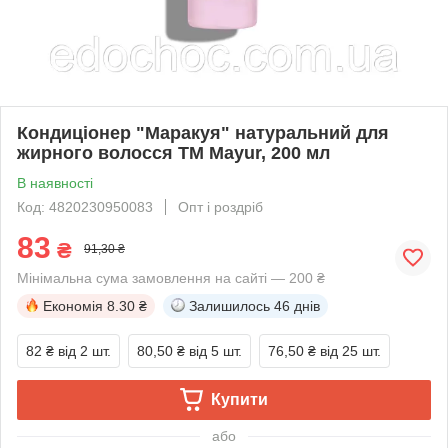
Кондиціонер "Маракуя" натуральний для
жирного волосся TM Mayur, 200 мл
В наявності
Код: 4820230950083
Опт і роздріб
83
₴
91,30 ₴
Мінімальна сума замовлення на сайті — 200 ₴
Економія
8.30 ₴
Залишилось
46 днів
82 ₴
від 2 шт.
80,50 ₴
від 5 шт.
76,50 ₴
від 25 шт.
Купити
або