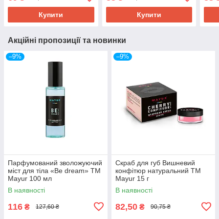
200 
Купити
Купити
Акційні пропозиції та новинки
–9%
–9%
Парфумований зволожуючий
Скраб для губ Вишневий
міст для тіла «Be dream» ТМ
конфітюр натуральний ТМ
Mayur 100 мл
Mayur 15 г
В наявності
В наявності
116
82,50
₴
₴
127,60 ₴
90,75 ₴