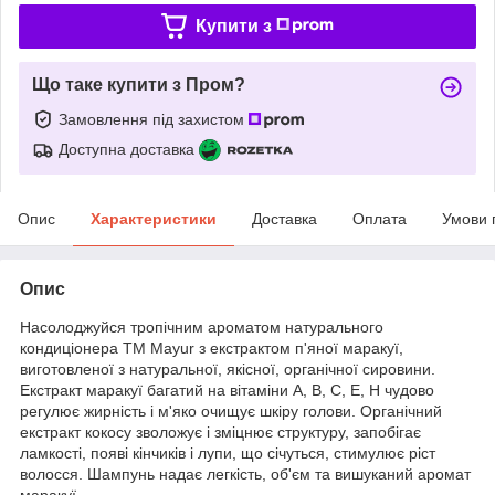
Купити з
Що таке купити з Пром?
Замовлення під захистом
Доступна доставка
Опис
Характеристики
Доставка
Оплата
Умови 
Опис
Насолоджуйся тропічним ароматом натурального
кондиціонера ТМ Mayur з екстрактом п'яної маракуї,
виготовленої з натуральної, якісної, органічної сировини.
Екстракт маракуї багатий на вітаміни А, В, С, Е, H чудово
регулює жирність і м'яко очищує шкіру голови. Органічний
екстракт кокосу зволожує і зміцнює структуру, запобігає
ламкості, появі кінчиків і лупи, що січуться, стимулює ріст
волосся. Шампунь надає легкість, об'єм та вишуканий аромат
маракуї.