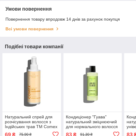
Умови повернення
Повернення товару впродовж 14 днів за рахунок покупця
Всі умови повернення
Подібні товари компанії
Натуральний спрей для
Кондиціонер "Гуава"
Конд
розчісування волосся з
натуральний зміцнюючий
нату
Індійських трав ТМ Comex
для нормального волосся
унів
150 мл
TM Mayur, 200 мл
типі
69
83
83
₴
₴
75,90 ₴
91,30 ₴