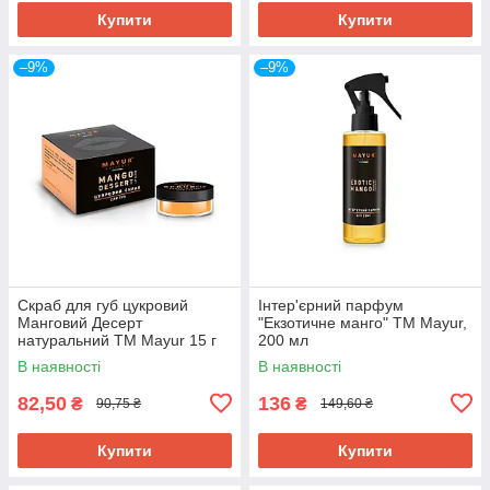
Купити
Купити
–9%
–9%
Скраб для губ цукровий
Інтер'єрний парфум
Манговий Десерт
"Екзотичне манго" ТМ Mayur,
натуральний ТМ Mayur 15 г
200 мл
В наявності
В наявності
82,50
136
₴
₴
90,75 ₴
149,60 ₴
Купити
Купити