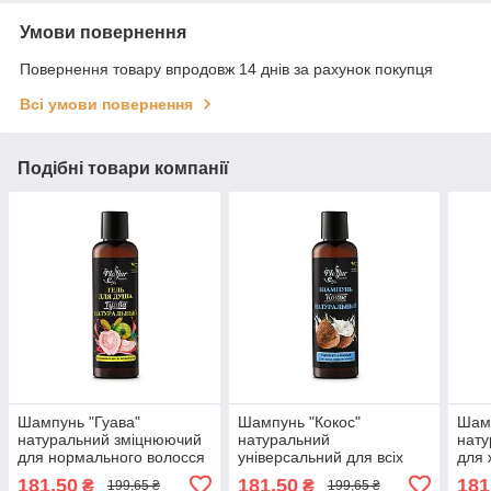
Умови повернення
Повернення товару впродовж 14 днів за рахунок покупця
Всі умови повернення
Подібні товари компанії
Шампунь "Гуава"
Шампунь "Кокос"
Шам
натуральний зміцнюючий
натуральний
нат
для нормального волосся
універсальний для всіх
для 
TM Mayur, 500 мл
типів волосся TM Mayur,
Mayu
181,50
181,50
181
₴
₴
199,65 ₴
199,65 ₴