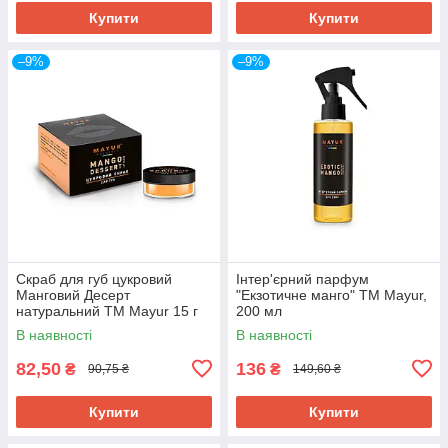
Купити
Купити
–9%
–9%
Скраб для губ цукровий
Інтер'єрний парфум
Манговий Десерт
"Екзотичне манго" ТМ Mayur,
натуральний ТМ Mayur 15 г
200 мл
В наявності
В наявності
82,50
136
₴
₴
90,75 ₴
149,60 ₴
Купити
Купити