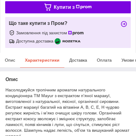
Купити з
Що таке купити з Пром?
Замовлення під захистом
Доступна доставка
Опис
Характеристики
Доставка
Оплата
Умови 
Опис
Насолоджуйся тропічним ароматом натурального
кондиціонера ТМ Mayur з екстрактом п'яної маракуї,
виготовленої з натуральної, якісної, органічної сировини.
Екстракт маракуї багатий на вітаміни А, В, С, Е, H чудово
регулює жирність і м'яко очищує шкіру голови. Органічний
екстракт кокосу зволожує і зміцнює структуру, запобігає
ламкості, появі кінчиків і лупи, що січуться, стимулює ріст
волосся. Шампунь надає легкість, об'єм та вишуканий аромат
маракуї.