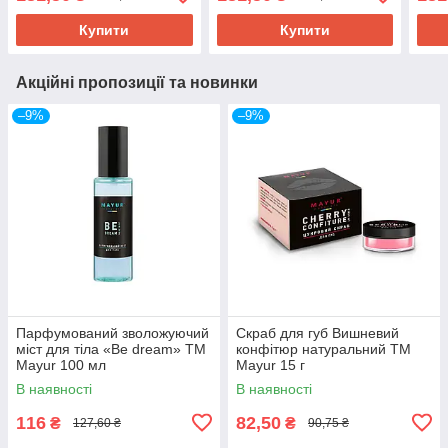
500 мл
Купити
Купити
Акційні пропозиції та новинки
–9%
–9%
Парфумований зволожуючий
Скраб для губ Вишневий
міст для тіла «Be dream» ТМ
конфітюр натуральний ТМ
Mayur 100 мл
Mayur 15 г
В наявності
В наявності
116
82,50
₴
₴
127,60 ₴
90,75 ₴