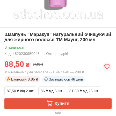
Шампунь "Маракуя" натуральний очищуючий
для жирного волосся TM Mayur, 200 мл
В наявності
Код: 4820230950045
Опт і роздріб
88,50
₴
97,35 ₴
Мінімальна сума замовлення на сайті — 200 ₴
Економія
8.85 ₴
Залишилось
46 днів
87,50 ₴
від 2 шт.
86 ₴
від 5 шт.
81,50 ₴
від 25 шт.
Купити
або