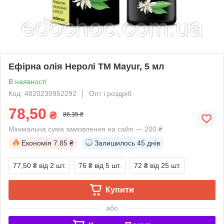
Ефірна олія Неролі ТМ Mayur, 5 мл
В наявності
Код: 4820230952292
Опт і роздріб
78,50
₴
86,35 ₴
Мінімальна сума замовлення на сайті — 200 ₴
Економія
7.85 ₴
Залишилось
45 днів
77,50 ₴
від 2 шт.
76 ₴
від 5 шт.
72 ₴
від 25 шт.
Купити
або