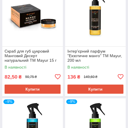
Скраб для губ цукровий
Інтер'єрний парфум
Манговий Десерт
"Екзотичне манго" ТМ Mayur,
натуральний ТМ Mayur 15 г
200 мл
В наявності
В наявності
82,50
136
₴
₴
90,75 ₴
149,60 ₴
Купити
Купити
–9%
–9%