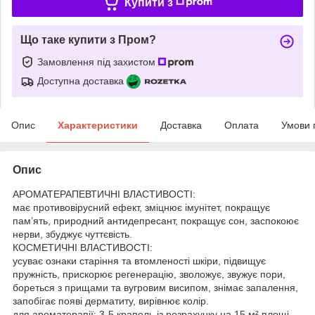
Купити з
Що таке купити з Пром?
Замовлення під захистом
Доступна доставка
Опис
Характеристики
Доставка
Оплата
Умови 
Опис
АРОМАТЕРАПЕВТИЧНІ ВЛАСТИВОСТІ:
має противовірусний ефект, зміцнює імунітет, покращує
пам’ять, природний антидепресант, покращує сон, заспокоює
нерви, збуджує чуттєвість.
КОСМЕТИЧНІ ВЛАСТИВОСТІ:
усуває ознаки старіння та втомленості шкіри, підвищує
пружність, прискорює регенерацію, зволожує, звужує пори,
бореться з прищами та вугровим висипом, знімає запалення,
запобігає появі дерматиту, вирівнює колір.
для ароматерапії: 3-5 крапель із розрахунку на 15 м² площі