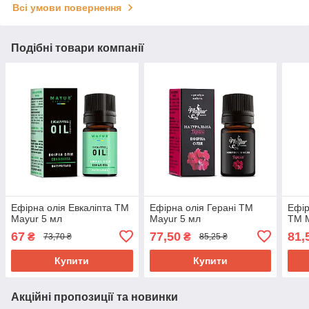
Всі умови повернення
Подібні товари компанії
Ефірна олія Евкаліпта TM
Ефірна олія Герані TM
Ефір
Mayur 5 мл
Mayur 5 мл
TM M
67
77,50
81,
₴
₴
73,70 ₴
85,25 ₴
Купити
Купити
Акційні пропозиції та новинки