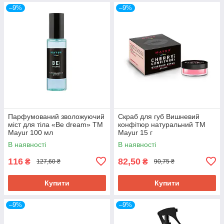
–9%
–9%
Парфумований зволожуючий
Скраб для губ Вишневий
міст для тіла «Be dream» ТМ
конфітюр натуральний ТМ
Mayur 100 мл
Mayur 15 г
В наявності
В наявності
116
82,50
₴
₴
127,60 ₴
90,75 ₴
Купити
Купити
–9%
–9%