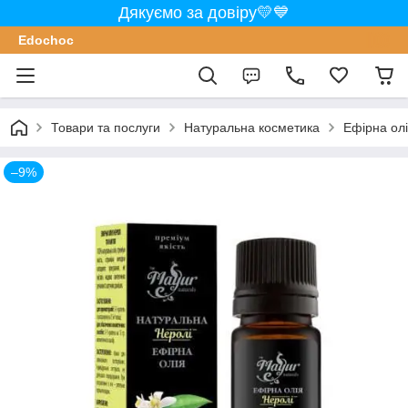
Дякуємо за довіру💛💙
Edochoс
Товари та послуги
Натуральна косметика
Ефірна олі
–9%