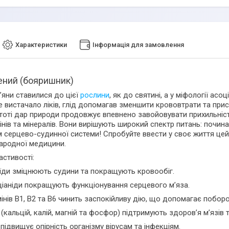
Характеристики
Інформація для замовлення
ений (бояришник)
’яни ставилися до цієї
рослини
, як до святині, а у міфології ас
е вистачало ліків, глід допомагав зменшити крововтрати та прис
тоті дар природи продовжує впевнено завойовувати прихильність
мінів та мінералів. Вони вирішують широкий спектр питань: поч
 серцево-судинної системи! Спробуйте ввести у своє життя цей
ародної медицини.
астивості:
їди зміцнюють судини та покращують кровообіг.
іаніди покращують функціонування серцевого м’яза.
амінів В1, В2 та В6 чинить заспокійливу дію, що допомагає побо
 (кальцій, калій, магній та фосфор) підтримують здоров’я м’язів т
С підвищує опірність організму вірусам та інфекціям.