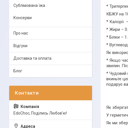
Сублімована їжа
* Тритерпе
КБЖУ на 10
Консерви
* Калорії
* Жири – 0.
Про нас
* Білки – 1.
* Вуглеводи
Відгуки
Як викорис
Доставка та оплата
* Якщо час
хвилин. Пі
Блог
* Чудовий 
вкиньте це
подарує ва
Як зберігат
EdoСhoc, Поділись Любов'ю!
У герметич
Як ми збер