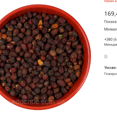
Немає в
169,
Показат
Мініма
+380 (6
Менедж
поверн