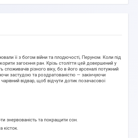
оціювали її з богом війни та плодючості, Перуном. Коли під
корити загоєння ран. Крізь століття цей довершений у
 споживачів різного віку, бо в його арсеналі потужний
инаючи застудою та роздратованістю — закінчуючи
 чарівний відвар, щоб відчути дотик позачасової
роти знервованість та покращити сон.
а кісток.