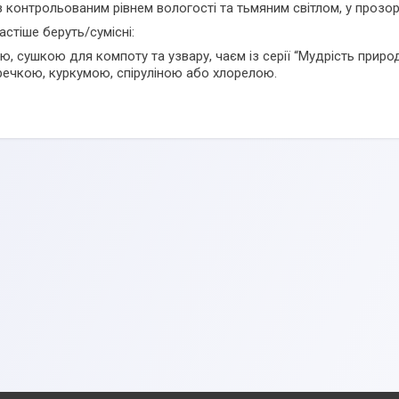
з контрольованим рівнем вологості та тьмяним світлом, у прозор
астіше беруть/cумісні:
, сушкою для компоту та узвару, чаєм із серії “Мудрість прир
ечкою, куркумою, спіруліною або хлорелою.