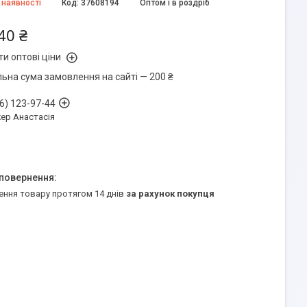
 наявності
Код:
37608194
Оптом і в роздріб
40 ₴
и оптові ціни
льна сума замовлення на сайті — 200 ₴
6) 123-97-44
ер Анастасія
ення товару протягом 14 днів
за рахунок покупця