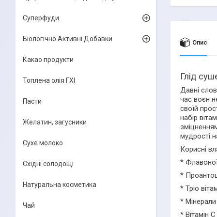
Суперфуди
Біологічно Активні Добавки
Опис
Какао продукти
Глід суш
Топлена олія ГХІ
Давні слов
час воєн н
Пасти
своїй прос
набір віта
Желатин, загусники
зміцненням
мудрості н
Сухе молоко
Корисні вл
* Флавоно
Східні солодощі
* Проантоц
Натуральна косметика
* Тріо віт
* Мінерали
Чай
* Вітамін 