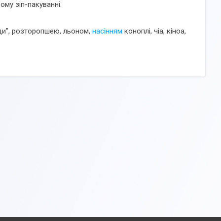
ому зіп-пакуванні.
оди”, розторопшею, льоном,
насінням
коноплі, чіа, кіноа,