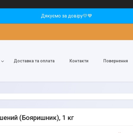
Дякуємо за довіру💛💙
Доставка та оплата
Контакти
Повернення
шений (Бояришник), 1 кг