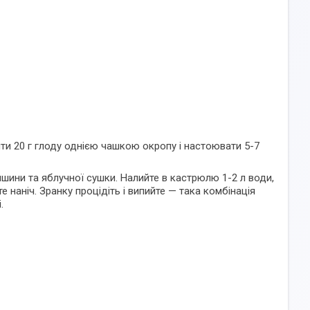
ти 20 г глоду однією чашкою окропу і настоювати 5-7
шини та яблучної сушки. Налийте в кастрюлю 1-2 л води,
е наніч. Зранку процідіть і випийте — така комбінація
.