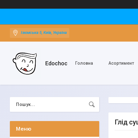
Ізюмська 5, Київ, Україна
Edochoс
Головна
Асортимент
Глід су