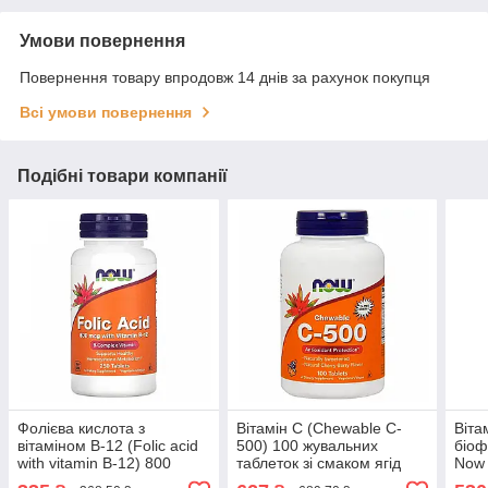
Умови повернення
Повернення товару впродовж 14 днів за рахунок покупця
Всі умови повернення
Подібні товари компанії
Фолієва кислота з
Вітамін С (Chewable C-
Віта
вітаміном В-12 (Folic acid
500) 100 жувальних
біоф
with vitamin B-12) 800
таблеток зі смаком ягід
Now 
мкг/25 мкг 250 таблеток
NOW-00640
веге