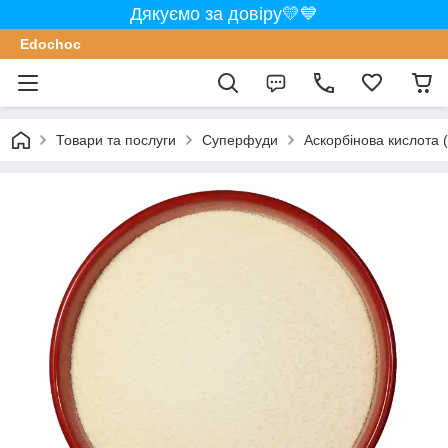
Дякуємо за довіру💛💙
Edochoс
Товари та послуги
Суперфуди
Аскорбінова кислота (В