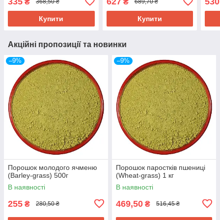
335
627
530
₴
₴
368,50 ₴
689,70 ₴
NOW-00476
NOW
Купити
Купити
Акційні пропозиції та новинки
–9%
–9%
Порошок молодого ячменю
Порошок паростків пшениці
(Barley-grass) 500г
(Wheat-grass) 1 кг
В наявності
В наявності
255
469,50
₴
₴
280,50 ₴
516,45 ₴