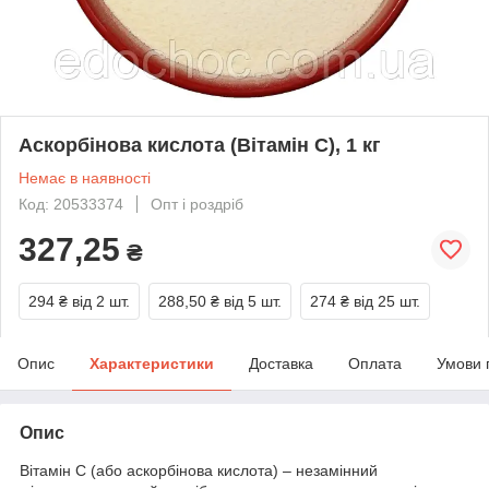
Аскорбінова кислота (Вітамін С), 1 кг
Немає в наявності
Код: 20533374
Опт і роздріб
327,25
₴
294 ₴
від 2 шт.
288,50 ₴
від 5 шт.
274 ₴
від 25 шт.
Опис
Характеристики
Доставка
Оплата
Умови 
Опис
Вітамін С (або аскорбінова кислота) – незамінний