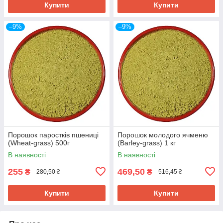
Купити
Купити
–9%
–9%
Порошок паростків пшениці
Порошок молодого ячменю
(Wheat-grass) 500г
(Barley-grass) 1 кг
В наявності
В наявності
255
469,50
₴
₴
280,50 ₴
516,45 ₴
Купити
Купити