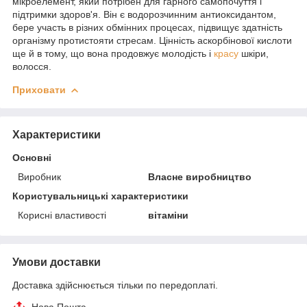
мікроелемент, який потрібен для гарного самопочуття і
підтримки здоров'я. Він є водорозчинним антиоксидантом,
бере участь в різних обмінних процесах, підвищує здатність
організму протистояти стресам. Цінність аскорбінової кислоти
ще й в тому, що вона продовжує молодість і
красу
шкіри,
волосся.
Приховати
Характеристики
Основні
Виробник
Власне виробництво
Користувальницькі характеристики
Корисні властивості
вітаміни
Умови доставки
Доставка здійснюється тільки по передоплаті.
Нова Пошта