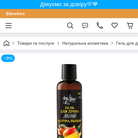
Дякуємо за довіру💛💙
Edochoс
Товари та послуги
Натуральна косметика
Гель для 
–9%