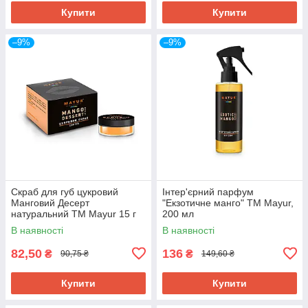
Купити
Купити
–9%
–9%
Скраб для губ цукровий
Інтер'єрний парфум
Манговий Десерт
"Екзотичне манго" ТМ Mayur,
натуральний ТМ Mayur 15 г
200 мл
В наявності
В наявності
82,50
136
₴
₴
90,75 ₴
149,60 ₴
Купити
Купити