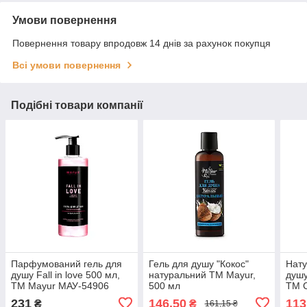
Умови повернення
Повернення товару впродовж 14 днів за рахунок покупця
Всі умови повернення
Подібні товари компанії
Парфумований гель для
Гель для душу "Кокос"
Нату
душу Fall in love 500 мл,
натуральний TM Mayur,
душу
TM Mayur МАУ-54906
500 мл
TM 
231
146,50
113
₴
₴
161,15 ₴