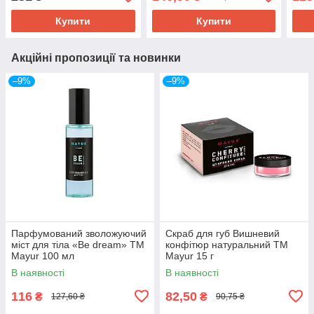
Купити
Купити
Акційні пропозиції та новинки
–9%
–9%
Парфумований зволожуючий
Скраб для губ Вишневий
міст для тіла «Be dream» ТМ
конфітюр натуральний ТМ
Mayur 100 мл
Mayur 15 г
В наявності
В наявності
116
82,50
₴
₴
127,60 ₴
90,75 ₴