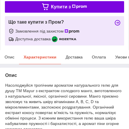
Купити з
Що таке купити з Пром?
Замовлення під захистом
Доступна доставка
Опис
Характеристики
Доставка
Оплата
Умови 
Опис
Насолоджуйся тропічним ароматом натурального гелю для
душу ТМ Mayur з екстрактом солодкого манго, виготовленого
з натуральної, якісної, органічної сировини. Манго приємно
зволожує та живить шкіру вітамінами А, В, С, D та
мікроелементами, заспокоює роздратування. Органічний
екстракт кокосу повертає м'якість та пружність, нормалізує
обмінні процеси. З кожним використання гелю ваша шкіра
набуватиме пружності і бархатистості, а аромат піни огорне
казковим ароматом.