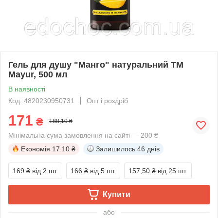
Гель для душу "Манго" натуральний TM
Mayur, 500 мл
В наявності
Код: 4820230950731
Опт і роздріб
171
₴
188,10 ₴
Мінімальна сума замовлення на сайті — 200 ₴
Економія
17.10 ₴
Залишилось
46 днів
169 ₴
від 2 шт.
166 ₴
від 5 шт.
157,50 ₴
від 25 шт.
Купити
або