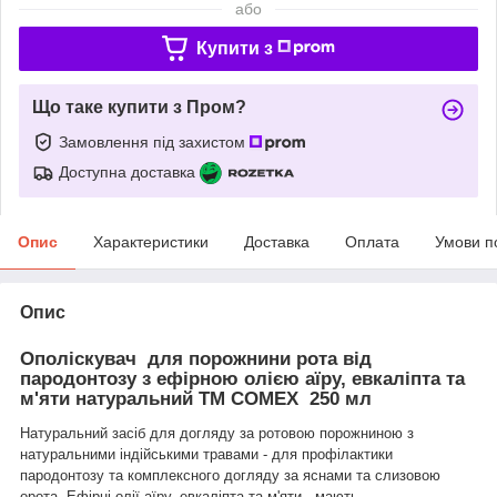
або
Купити з
Що таке купити з Пром?
Замовлення під захистом
Доступна доставка
Опис
Характеристики
Доставка
Оплата
Умови п
Опис
Ополіскувач для порожнини рота від
пародонтозу з ефірною олією аїру, евкаліпта та
м'яти натуральний ТМ COMEX 250 мл
Натуральний засіб для догляду за ротовою порожниною з
натуральними індійськими травами - для профілактики
пародонтозу та комплексного догляду за яснами та слизовою
орота. Ефірні олії аїру, евкаліпта та м'яти - мають