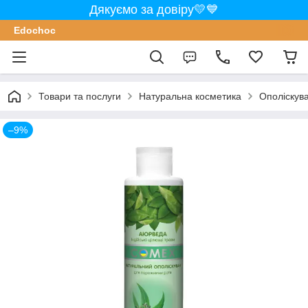
Дякуємо за довіру💛💙
Edochoс
Товари та послуги
Натуральна косметика
Ополіскува
–9%