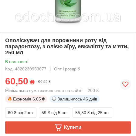
Ополіскувач для порожнини роту від
парадонтозу, з олією аїру, евкаліпту та м'яти,
250 мл
В наявності
Код: 4820230953077
Опт і роздріб
60,50
₴
66,55 ₴
Мінімальна сума замовлення на сайті — 200 ₴
Економія
6.05 ₴
Залишилось
46 днів
60 ₴
від 2 шт.
59 ₴
від 5 шт.
55,50 ₴
від 25 шт.
Купити