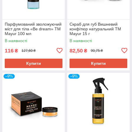
Парфумований зволожуючий
Скраб для губ Вишневий
міст для тіла «Be dream» ТМ
конфітюр натуральний ТМ
Mayur 100 мл
Mayur 15 г
В наявності
В наявності
116
82,50
₴
₴
127,60 ₴
90,75 ₴
Купити
Купити
–9%
–9%