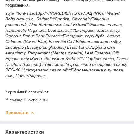
подразнення.
style="font-size:13px">
INGREDIENTS/СКЛАД (INCI): Water/
Вода очищена, Sorbitol**/Сорбіт, Glycerin**/Гліцерин
рослинний, Aloe Barbadensis Leaf Extract**/Екстракт алоє,
Hamamelis Virginiana Leaf Extract**/Екстракт гамамелісу,
Quercus Robur Bark Extract**/Екстракт кори дуба, Acorus
Calamus (Sweet Flag) Essential Oil / Ефірна олія корня аїру,
Eucalypte (Eucalyptus globulus) Essential Oil/Ефірна олія
евкаліпту, Peppermint (Mentha piperita) Leaf Essential Oil/
Ефірна олія м’яти, Potassium Sorbate**/ Сорбат калію, Cocos
Nucifera (Coconut) Fruit Extract*/Органічний екстракт кокосу,
PEG-40 Hydrogenated castor oil**/Гідрогенізована рицинова
олія, Colour/Барвник.
* органічний сертифікат
** природні компоненти
Приховати
Характеристики