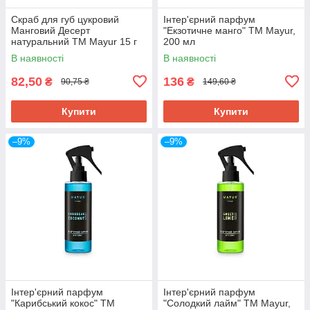
Скраб для губ цукровий
Інтер'єрний парфум
Манговий Десерт
"Екзотичне манго" ТМ Mayur,
натуральний ТМ Mayur 15 г
200 мл
В наявності
В наявності
82,50
136
₴
₴
90,75 ₴
149,60 ₴
Купити
Купити
–9%
–9%
Інтер'єрний парфум
Інтер'єрний парфум
"Карибський кокос" ТМ
"Солодкий лайм" ТМ Mayur,