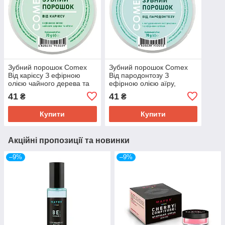
Зубний порошок Comex
Зубний порошок Comex
Від карієсу З ефірною
Від пародонтозу З
олією чайного дерева та
ефірною олією аїру,
м'яти 70 г
евкаліпту та м'яти 70 г
41
41
₴
₴
(4820230953039)
(4820230953053)
Купити
Купити
Акційні пропозиції та новинки
–9%
–9%