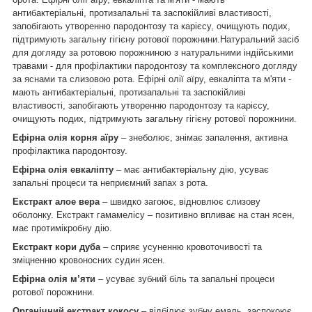
антибактеріальні, протизапальні та заспокійливі властивості,
запобігають утворенню пародонтозу та карієсу, очищують подих,
підтримують загальну гігієну ротової порожнини.Натуральний засіб
для догляду за ротовою порожниною з натуральними індійськими
травами - для профілактики пародонтозу та комплексного догляду
за яснами та слизовою рота. Ефірні олії аїру, евкаліпта та м'яти -
мають антибактеріальні, протизапальні та заспокійливі
властивості, запобігають утворенню пародонтозу та карієсу,
очищують подих, підтримують загальну гігієну ротової порожнини.
Ефірна олія корня аїру
– знеболює, знімає запалення, активна
профілактика пародонтозу.
Ефірна олія евкаліпту
– має антибактеріальну дію, усуває
запальні процеси та неприємний запах з рота.
Екстракт алое вера
– швидко загоює, відновлює слизову
оболонку. Екстракт гамамелісу – позитивно впливає на стан ясен,
має протимікробну дію.
Екстракт кори дуба
– сприяє усуненню кровоточивості та
зміцненню кровоносних судин ясен.
Ефірна олія м’яти
– усуває зубний біль та запальні процеси
ротової порожнини.
Органічний екстракт кокосу
– відбілює зубну емаль, заспокоює