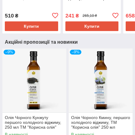
Олія",
510
241
658
₴
₴
265,10 ₴
Купити
Купити
Акційні пропозиції та новинки
–9%
–9%
Олія Чорного Кунжуту
Олія Чорного Кмину, першого
першого холодного віджиму,
холодного віджиму, ТМ
250 мл ТМ "Корисна олія"
"Корисна олія" 250 мл
В наявності
В наявності