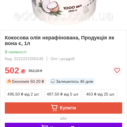
Кокосова олія нерафінована, Продукція як
вона є, 1л
В наявності
Код: 2222222200145
Опт і роздріб
502
₴
552,20 ₴
Економія
50.20 ₴
Залишилось
46 днів
496,50 ₴
від 2 шт.
487,50 ₴
від 5 шт.
463 ₴
від 25 шт.
Купити
або