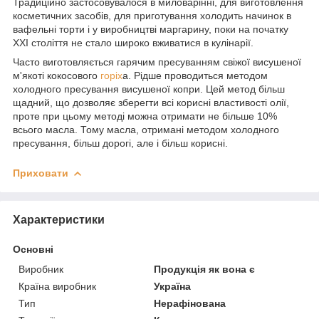
Традиційно застосовувалося в миловарінні, для виготовлення
косметичних засобів, для приготування холодить начинок в
вафельні торти і у виробництві маргарину, поки на початку
XXI століття не стало широко вживатися в кулінарії.
Часто виготовляється гарячим пресуванням свіжої висушеної
м'якоті кокосового
горіх
а. Рідше проводиться методом
холодного пресування висушеної копри. Цей метод більш
щадний, що дозволяє зберегти всі корисні властивості олії,
проте при цьому методі можна отримати не більше 10%
всього масла. Тому масла, отримані методом холодного
пресування, більш дорогі, але і більш корисні.
Приховати
Характеристики
Основні
Виробник
Продукція як вона є
Країна виробник
Україна
Тип
Нерафінована