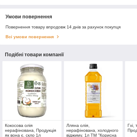
Умови повернення
Повернення товару впродовж 14 днів за рахунок покупця
Всі умови повернення
Подібні товари компанії
Кокосова олія
Лляна олія,
Гхі,
нерафінована, Продукція
нерафінована, холодного
Прод
як вона є, скло 1л
віджиму, 1л ТМ "Корисна