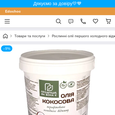
Дякуємо за довіру💛💙
Edochoс
Товари та послуги
Рослинні олії першого холодного від
–9%