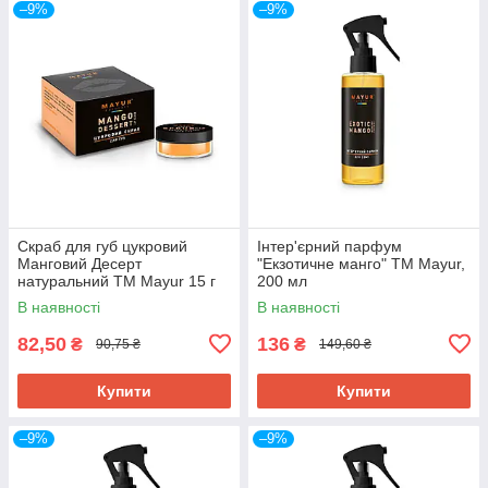
–9%
–9%
Скраб для губ цукровий
Інтер'єрний парфум
Манговий Десерт
"Екзотичне манго" ТМ Mayur,
натуральний ТМ Mayur 15 г
200 мл
В наявності
В наявності
82,50
136
₴
₴
90,75 ₴
149,60 ₴
Купити
Купити
–9%
–9%