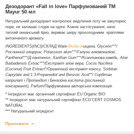
Дезодорант «Fall in love» Парфумований ТМ
Mayur 50 мл
Натуральний дезодорант контролює виділення поту не закупорює
пори, не залишає слідів на одязі. Кожне застосування, наче
теплий океанський бриз, вкриває шкіру прохолодними краплями
витонченого аромату.
INGREDIENTS(INCI)/CКЛАД:Wate
r/Вода оч
ищена, Glycerin***/
Рослинний гліцерин, Potassium alum***/Галуни алюмокалієві,
Panthenol***/Д-пантенол, Xanthan Gum***/Ксантанова камідь, Aloe
Barbadensis Extrac***/Екстракт алое вера, Cocos Nucifera
(Coconut) Fruit Extract*/Органічний екстракт кокосу, Sorbitan
Caprylate and 1.3-Propanediol and Benzoic Acid**/ Сорбітан
каприлат і Пропандіол і Бензойна кислота (рослинний
консервант), Parfum/Парфумована авторська композиція.
* Інгредієнт має органічний сертифікат EU Organic BIO
** Інгредієнт має натуральний сертифікат ECO CERT COSMOS
NATURAL
*** Натуральний інгредієнт
Приховати