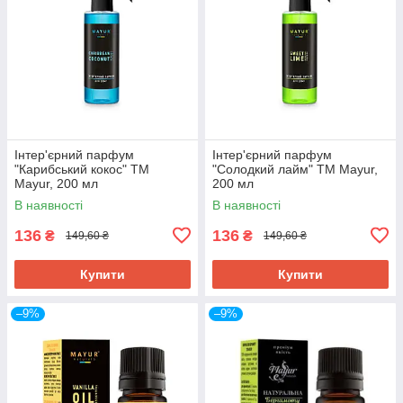
Інтер'єрний парфум
Інтер'єрний парфум
"Карибський кокос" ТМ
"Солодкий лайм" ТМ Mayur,
Mayur, 200 мл
200 мл
В наявності
В наявності
136
136
₴
₴
149,60 ₴
149,60 ₴
Купити
Купити
–9%
–9%