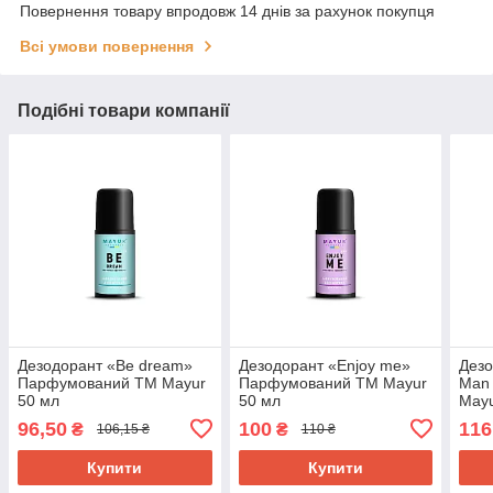
Повернення товару впродовж 14 днів за рахунок покупця
Всі умови повернення
Подібні товари компанії
Дезодорант «Be dream»
Дезодорант «Enjoy me»
Дезо
Парфумований ТМ Mayur
Парфумований ТМ Mayur
Man
50 мл
50 мл
Mayu
96,50
100
116
₴
₴
106,15 ₴
110 ₴
Купити
Купити