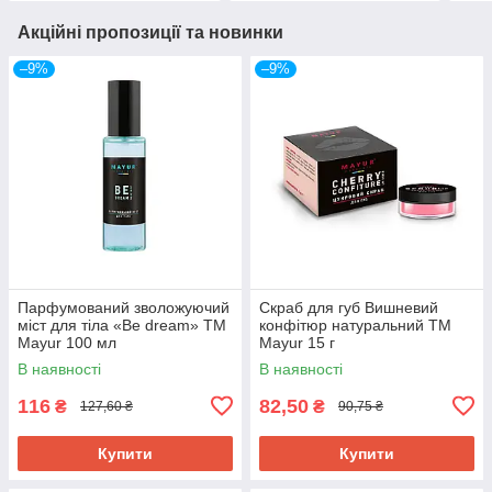
Акційні пропозиції та новинки
–9%
–9%
Парфумований зволожуючий
Скраб для губ Вишневий
міст для тіла «Be dream» ТМ
конфітюр натуральний ТМ
Mayur 100 мл
Mayur 15 г
В наявності
В наявності
116
82,50
₴
₴
127,60 ₴
90,75 ₴
Купити
Купити