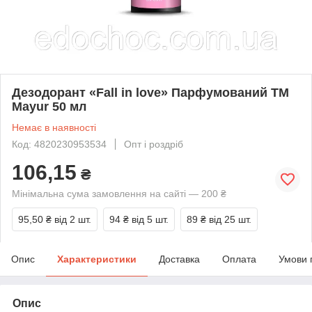
Дезодорант «Fall in love» Парфумований ТМ
Mayur 50 мл
Немає в наявності
Код: 4820230953534
Опт і роздріб
106,15
₴
Мінімальна сума замовлення на сайті — 200 ₴
95,50 ₴
від 2 шт.
94 ₴
від 5 шт.
89 ₴
від 25 шт.
Опис
Характеристики
Доставка
Оплата
Умови 
Опис