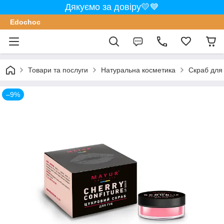
Дякуємо за довіру💛💙
Edochoс
Товари та послуги
Натуральна косметика
Скраб для
–9%