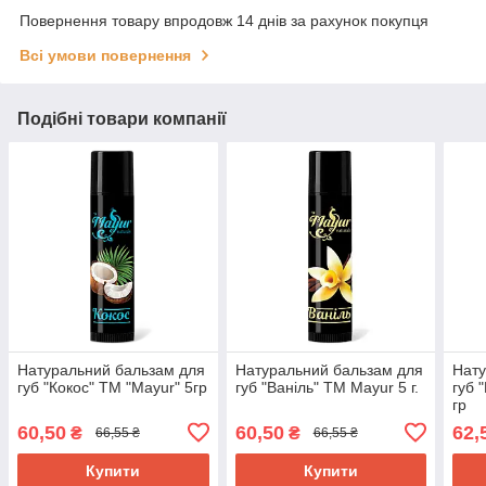
Повернення товару впродовж 14 днів за рахунок покупця
Всі умови повернення
Подібні товари компанії
Натуральний бальзам для
Натуральний бальзам для
Нату
губ "Кокос" ТМ "Mayur" 5гр
губ "Ваніль" TM Mayur 5 г.
губ 
гр
60,50
60,50
62,
₴
₴
66,55 ₴
66,55 ₴
Купити
Купити