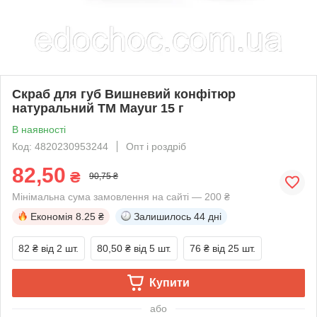
Скраб для губ Вишневий конфітюр
натуральний ТМ Mayur 15 г
В наявності
Код: 4820230953244
Опт і роздріб
82,50
₴
90,75 ₴
Мінімальна сума замовлення на сайті — 200 ₴
Економія
8.25 ₴
Залишилось
44 дні
82 ₴
від 2 шт.
80,50 ₴
від 5 шт.
76 ₴
від 25 шт.
Купити
або