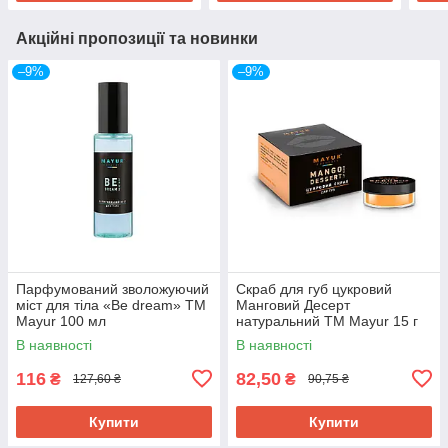
Акційні пропозиції та новинки
–9%
–9%
Парфумований зволожуючий
Скраб для губ цукровий
міст для тіла «Be dream» ТМ
Манговий Десерт
Mayur 100 мл
натуральний ТМ Mayur 15 г
В наявності
В наявності
116
82,50
₴
₴
127,60 ₴
90,75 ₴
Купити
Купити