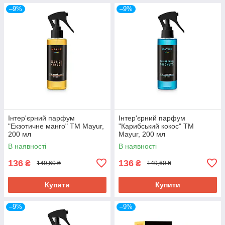
–9%
–9%
Інтер'єрний парфум
Інтер'єрний парфум
"Екзотичне манго" ТМ Mayur,
"Карибський кокос" ТМ
200 мл
Mayur, 200 мл
В наявності
В наявності
136
136
₴
₴
149,60 ₴
149,60 ₴
Купити
Купити
–9%
–9%