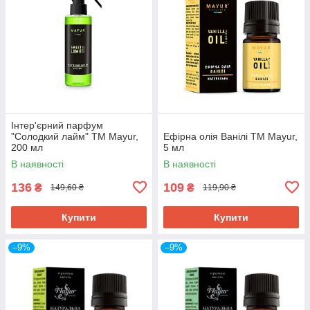
Інтер'єрний парфум
"Солодкий лайм" ТМ Mayur,
Ефірна олія Ванілі ТМ Mayur,
200 мл
5 мл
В наявності
В наявності
136
109
₴
₴
149,60 ₴
119,90 ₴
Купити
Купити
–9%
–9%