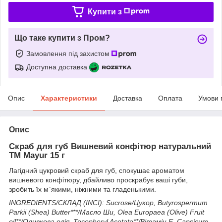
Купити з
Що таке купити з Пром?
Замовлення під захистом
Доступна доставка
Опис
Характеристики
Доставка
Оплата
Умови 
Опис
Скраб для губ Вишневий конфітюр натуральний
ТМ Mayur 15 г
Лагідний цукровий скраб для губ, спокушає ароматом
вишневого конфітюру, дбайливо проскрабує ваші губи,
зробить їх м`якими, ніжними та гладенькими.
INGREDIENTS/СКЛАД (INCI): Sucrose/Цукор, Butyrospermum
Parkii (Shea) Butter***/Масло Ши, Olea Europaea (Olive) Fruit
oil**/Оливкова олія, Tocopheryl Acetate**/Вітамін Е, Capsicum