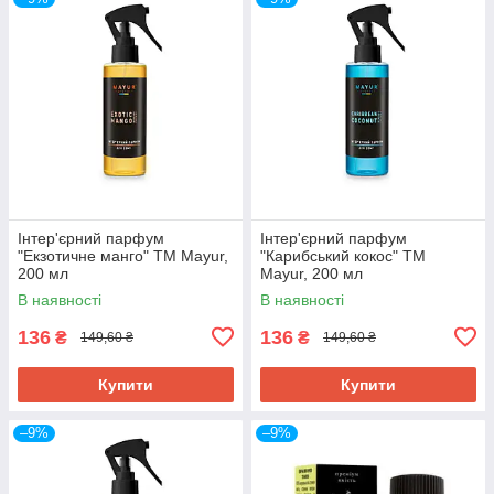
Інтер'єрний парфум
Інтер'єрний парфум
"Екзотичне манго" ТМ Mayur,
"Карибський кокос" ТМ
200 мл
Mayur, 200 мл
В наявності
В наявності
136
136
₴
₴
149,60 ₴
149,60 ₴
Купити
Купити
–9%
–9%