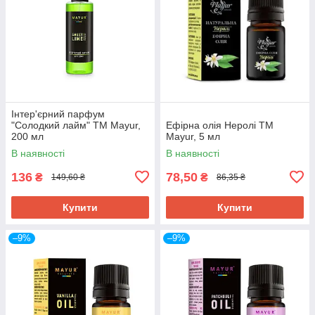
Інтер'єрний парфум
"Солодкий лайм" ТМ Mayur,
Ефірна олія Неролі ТМ
200 мл
Mayur, 5 мл
В наявності
В наявності
136
78,50
₴
₴
149,60 ₴
86,35 ₴
Купити
Купити
–9%
–9%