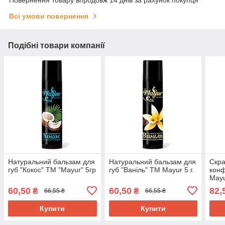
Повернення товару впродовж 14 днів за рахунок покупця
Всі умови повернення
Подібні товари компанії
Натуральний бальзам для
Натуральний бальзам для
Скра
губ "Кокос" ТМ "Mayur" 5гр
губ "Ваніль" TM Mayur 5 г.
конф
Mayu
60,50
60,50
82,
₴
₴
66,55 ₴
66,55 ₴
Купити
Купити