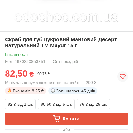
Скраб для губ цукровий Манговий Десерт
натуральний ТМ Mayur 15 г
В наявності
Код: 4820230953251
Опт і роздріб
82,50
₴
90,75 ₴
Мінімальна сума замовлення на сайті — 200 ₴
Економія
8.25 ₴
Залишилось
45 днів
82 ₴
від 2 шт.
80,50 ₴
від 5 шт.
76 ₴
від 25 шт.
Купити
або