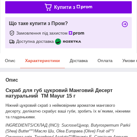
Купити з
Що таке купити з Пром?
Замовлення під захистом
Доступна доставка
Опис
Характеристики
Доставка
Оплата
Умови 
Опис
Скраб для губ цукровий Манговий Десерт
натуральний ТМ Mayur 15 г
Ніжний цукровий скраб з неймовірним ароматом мангового
десерту, делікатно скрабує ваші губи, зробить їх м`якими, ніжними
та гладенькими.
INGREDIENTS/СКЛАД (INCI): Sucrose/Цукор, Butyrospermum Parkii
(Shea) Butter***/Масло Ши, Olea Europaea (Olive) Fruit oil**/
Оливкова олія, Tocopheryl Acetate**/Вітамін Е, Capsicum Annuum