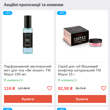
Акційні пропозиції та новинки
–9%
–9%
Парфумований зволожуючий
Скраб для губ Вишневий
міст для тіла «Be dream» ТМ
конфітюр натуральний ТМ
Mayur 100 мл
Mayur 15 г
В наявності
В наявності
116
82,50
₴
₴
127,60 ₴
90,75 ₴
Купити
Купити
–9%
–9%