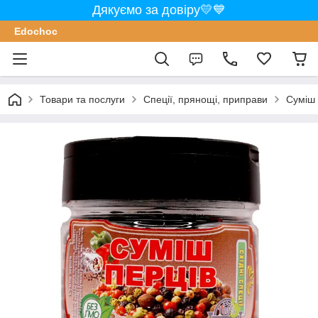
Дякуємо за довіру💛💙
Edochoс
Товари та послуги
Спеції, прянощі, приправи
Суміш 