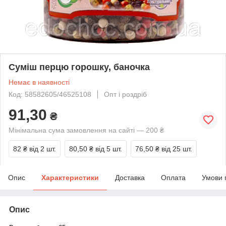
Суміш перцю горошку, баночка
Немає в наявності
Код: 58582605/46525108
Опт і роздріб
91,30
₴
Мінімальна сума замовлення на сайті — 200 ₴
82 ₴
від 2 шт.
80,50 ₴
від 5 шт.
76,50 ₴
від 25 шт.
Опис
Характеристики
Доставка
Оплата
Умови 
Опис