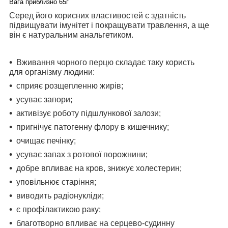
Вага приблизно 65г
Серед його корисних властивостей є здатність
підвищувати імунітет і покращувати травлення, а ще
він є натуральним анальгетиком.
Вживання чорного перцю складає таку користь
для організму людини:
сприяє розщепленню жирів;
усуває запори;
активізує роботу підшлункової залози;
пригнічує патогенну флору в кишечнику;
очищає печінку;
усуває запах з ротової порожнини;
добре впливає на кров, знижує холестерин;
уповільнює старіння;
виводить радіонукліди;
є профілактикою раку;
благотворно впливає на серцево-судинну