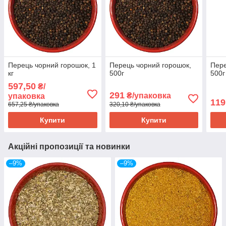
Перець чорний горошок, 1
Перець чорний горошок,
Пере
кг
500г
500г
597,50
₴/
291
₴/упаковка
упаковка
119
657,25 ₴/упаковка
320,10 ₴/упаковка
Купити
Купити
Акційні пропозиції та новинки
–9%
–9%