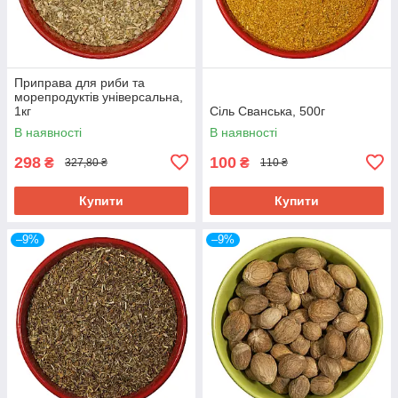
Приправа для риби та
морепродуктів універсальна,
1кг
Сіль Сванська, 500г
В наявності
В наявності
298
100
₴
₴
327,80 ₴
110 ₴
Купити
Купити
–9%
–9%