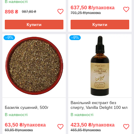
В наявності
637,50
₴/упаковка
898
₴
987,80 ₴
701,25 ₴/упаковка
Купити
Купити
–9%
–9%
Ванільний екстракт без
Базилік сушений, 500г
спирту, Vanilla Delight 100 мл
В наявності
В наявності
63,50
423,50
₴/упаковка
₴/упаковка
69,85 ₴/упаковка
465,85 ₴/упаковка