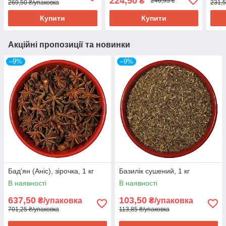
224,50
₴
246,95 ₴
269,50 ₴/упаковка
231,5
Купити
Купити
Акційні пропозиції та новинки
–9%
–9%
Бад'ян (Аніс), зірочка, 1 кг
Базилік сушений, 1 кг
В наявності
В наявності
637,50
103,50
₴/упаковка
₴/упаковка
701,25 ₴/упаковка
113,85 ₴/упаковка