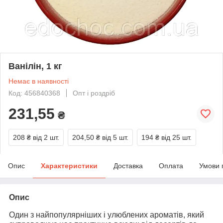
Ванілін, 1 кг
Немає в наявності
Код: 456840368
Опт і роздріб
231,55
₴
208 ₴
від 2 шт.
204,50 ₴
від 5 шт.
194 ₴
від 25 шт.
Опис
Характеристики
Доставка
Оплата
Умови 
Опис
Один з найпопулярніших і улюблених ароматів, який