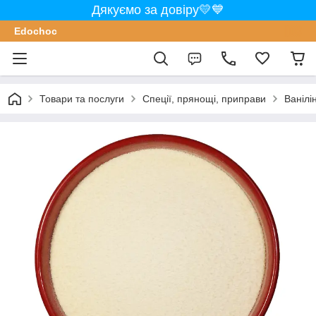
Дякуємо за довіру💛💙
Edochoс
Товари та послуги
Спеції, прянощі, приправи
Ванілін