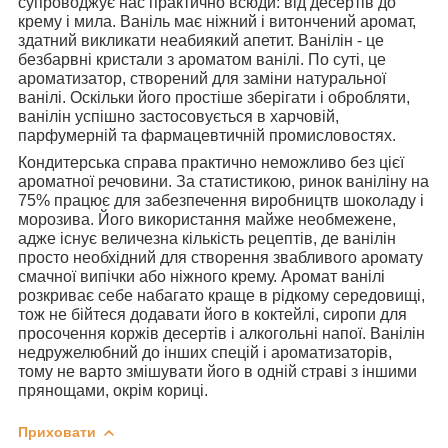
супроводжує нас практично всюди: від десертів до
крему і мила. Ваніль має ніжний і витончений аромат,
здатний викликати неабиякий апетит. Ванілін - це
безбарвні кристали з ароматом ванілі. По суті, це
ароматизатор, створений для заміни натуральної
ванілі. Оскільки його простіше зберігати і обробляти,
ванілін успішно застосовується в харчовій,
парфумерній та фармацевтичній промисловостях.
Кондитерська справа практично неможливо без цієї
ароматної речовини. За статистикою, ринок ваніліну на
75% працює для забезпечення виробництв шоколаду і
морозива. Його використання майже необмежене,
адже існує величезна кількість рецептів, де ванілін
просто необхідний для створення звабливого аромату
смачної випічки або ніжного крему. Аромат ванілі
розкриває себе набагато краще в рідкому середовищі,
тож не бійтеся додавати його в коктейлі, сиропи для
просочення коржів десертів і алкогольні напої. Ванілін
недружелюбний до інших спецій і ароматизаторів,
тому не варто змішувати його в одній страві з іншими
прянощами, окрім кориці.
Приховати