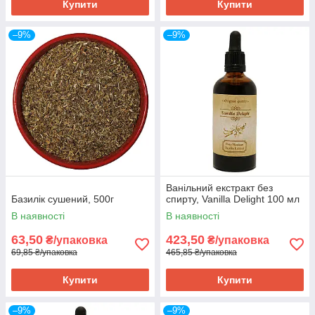
Купити
Купити
–9%
–9%
Ванільний екстракт без
Базилік сушений, 500г
спирту, Vanilla Delight 100 мл
В наявності
В наявності
63,50
423,50
₴/упаковка
₴/упаковка
69,85 ₴/упаковка
465,85 ₴/упаковка
Купити
Купити
–9%
–9%