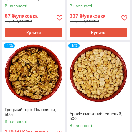
В наявності
В наявності
87
337
₴/упаковка
₴/упаковка
95,70 ₴/упаковка
370,70 ₴/упаковка
Купити
Купити
–9%
–9%
Грецький горіх Половинки,
Арахіс смажений, солений,
500г
500г
В наявності
В наявності
176,50
₴/упаковка