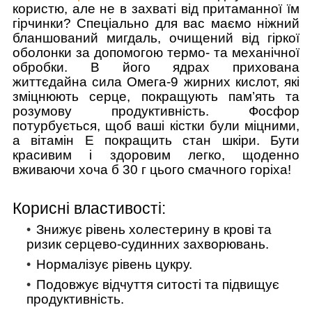
користю, але не в захваті від притаманної їм
гірчинки? Спеціально для вас маємо ніжний
бланшований мигдаль, очищений від гіркої
оболонки за допомогою термо- та механічної
обробки. В його ядрах прихована
життєдайна сила Омега-9 жирних кислот, які
зміцнюють серце, покращують пам’ять та
розумову продуктивність. Фосфор
потурбується, щоб ваші кістки були міцними,
а вітамін Е покращить стан шкіри. Бути
красивим і здоровим легко, щоденно
вживаючи хоча б 30 г цього смачного горіха!
Корисні властивості:
Знижує рівень холестерину в крові та
ризик серцево-судинних захворювань.
Нормалізує рівень цукру.
Подовжує відчуття ситості та підвищує
продуктивність.