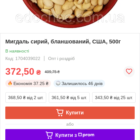
Мигдаль сирий, бланшований, США, 500г
В наявності
Код: 1704039022
Опт і роздріб
372,50
₴
409,75 ₴
Економія
37.25 ₴
Залишилось
46 днів
368,50 ₴
від 2 шт.
361,50 ₴
від 5 шт.
343,50 ₴
від 25 шт.
Купити
або
Купити з