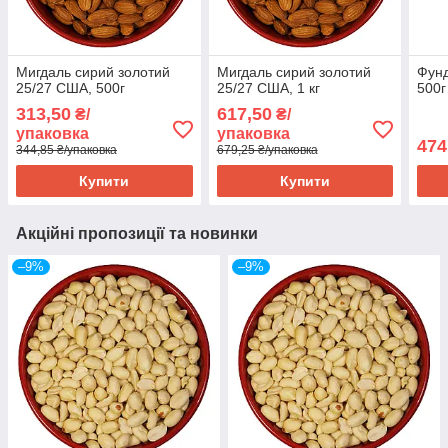
Мигдаль сирий золотий
Мигдаль сирий золотий
Фунд
25/27 США, 500г
25/27 США, 1 кг
500г
313,50
617,50
₴/
₴/
упаковка
упаковка
474
344,85 ₴/упаковка
679,25 ₴/упаковка
Купити
Купити
Акційні пропозиції та новинки
–9%
–9%