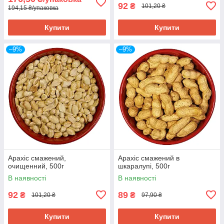
92
₴
101,20 ₴
194,15 ₴/упаковка
Купити
Купити
–9%
–9%
Арахіс смажений,
Арахіс смажений в
очищенний, 500г
шкаралупі, 500г
В наявності
В наявності
92
89
₴
₴
101,20 ₴
97,90 ₴
Купити
Купити