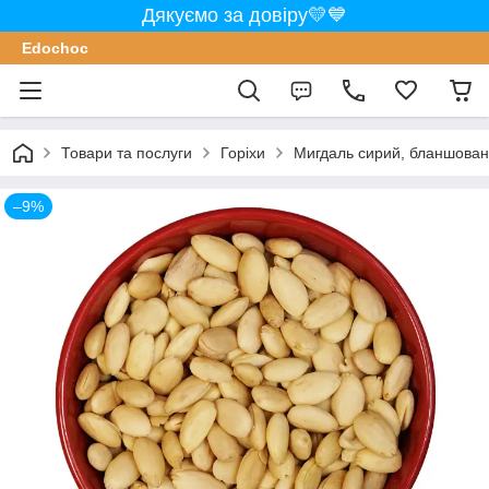
Дякуємо за довіру💛💙
Edochoс
Товари та послуги
Горіхи
Мигдаль сирий, бланшован
–9%