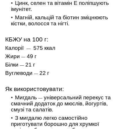
Цинк, селен та вітамін Е поліпшують
імунітет.
Магній, кальцій та біотин зміцнюють
кістки, волосся та нігті.
КБЖУ на 100 г:
Калорії
575 ккал
—
Жири
49 г
—
Білки
21 г
—
Вуглеводи
22 г
—
Як використовувати:
Мигдаль
універсальний перекус та
—
смачний додаток до мюслів, йогуртів,
смузі та салатів.
З мигдалю легко самостійно
приготувати борошно для хрумкої