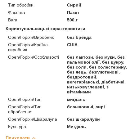
Тип обробки
Сирий
Фасовка
Пакет
Вага
500 г
Користувальницькі характеристики
Open/Горіхи/Виробник
без бренда
Open/Горіхи/Країна
США
виробник
Open/Горіхи/Особливості
без лактози, без муки, без
пальмової олії, без цукру,
без соли, без холестерину,
без яєць, безглютенові,
бездротовий,
вегетаріанські, діабетичні,
низьковуглецеві, з
вітамінами
Open/Горіхи/Тип
мигдаль
Open/Горіхи/Тип
бланшовані, сирі
оброблення
Open/Горіхи/Шкаралупа
без шкаралупи
Культура
Мигдаль
Приховати