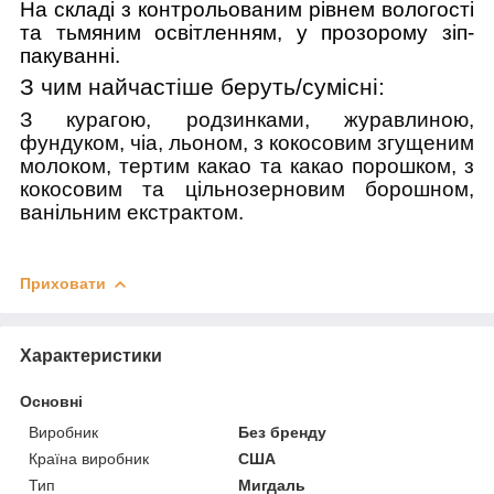
На складі з контрольованим рівнем вологості
та тьмяним освітленням, у прозорому зіп-
пакуванні.
З чим найчастіше беруть/cумісні:
З курагою, родзинками, журавлиною,
фундуком, чіа, льоном, з кокосовим згущеним
молоком, тертим какао та какао порошком, з
кокосовим та цільнозерновим борошном,
ванільним екстрактом.
Приховати
Характеристики
Основні
Виробник
Без бренду
Країна виробник
США
Тип
Мигдаль