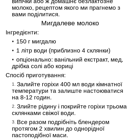
випічки або ж домашнє безлактозне
молоко, рецептом якого ми прагнемо з
вами поділитися.
Мигдалеве молоко
Інгредієнти
:
150 г мигдалю
1 літр води (приблизно 4 склянки)
опціонально: ванільний екстракт, мед,
дрібка солі або кориці
Спосіб приготування:
Залийте горіхи 400 мл води кімнатної
температури та залиште настоюватися
на 8-12 годин.
Злийте рідину і покрийте горіхи трьома
склянками свіжої води.
Все разом подрібніть блендером
протягом 2 хвилин до однорідної
пастоподібної маси.