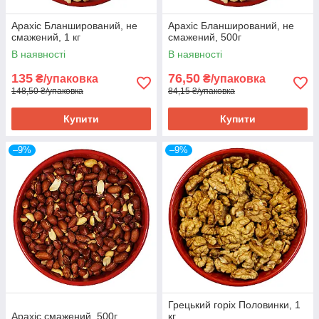
Арахіс Бланширований, не
Арахіс Бланширований, не
смажений, 1 кг
смажений, 500г
В наявності
В наявності
135
76,50
₴/упаковка
₴/упаковка
148,50 ₴/упаковка
84,15 ₴/упаковка
Купити
Купити
–9%
–9%
Грецький горіх Половинки, 1
Арахіс смажений, 500г
кг