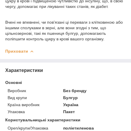
цукру в крові і підвищеною чутливістю до інсуліну, що, в свою
чергу, допомагає при лікуванні таких станів, як діабет.
Вчені не впевнені, чи пов'язані ці переваги з клітковиною або
іншими сполуками в зерні, але вони згодні з тим, що
цільнозернові, такі як пшениця булгур, допомагають
поліпшити контроль цукру в крові вашого організму.
Приховати
Характеристики
Основні
Виробник
Без бренду
Вид крупи
Булгур
Країна виробник
Україна
Упаковка
Пакет
Користувальницькі характеристики
Open/крупи/Упаковка
поліетиленова