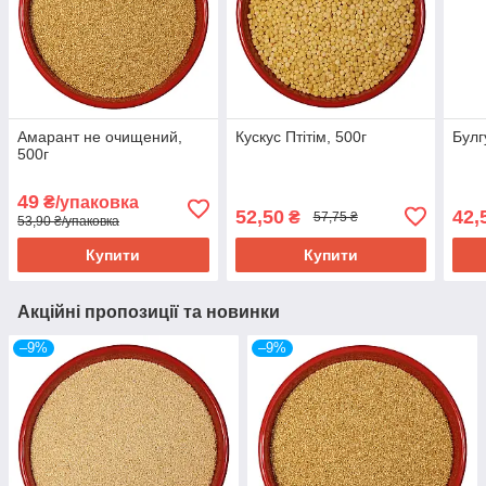
Амарант не очищений,
Кускус Птітім, 500г
Булг
500г
49
₴/упаковка
52,50
42,
₴
57,75 ₴
53,90 ₴/упаковка
Купити
Купити
Акційні пропозиції та новинки
–9%
–9%