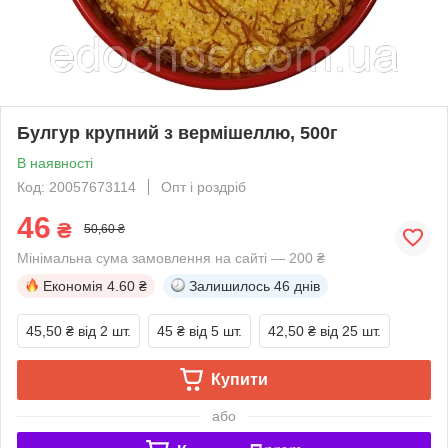
Булгур крупний з вермішеллю, 500г
В наявності
Код: 20057673114
Опт і роздріб
46
₴
50,60 ₴
Мінімальна сума замовлення на сайті — 200 ₴
Економія
4.60 ₴
Залишилось
46 днів
45,50 ₴
від 2 шт.
45 ₴
від 5 шт.
42,50 ₴
від 25 шт.
Купити
або