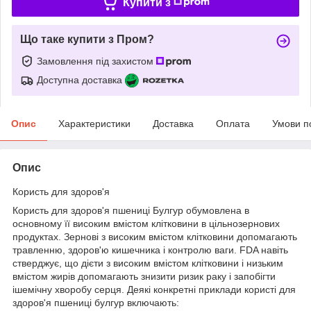
Купити з
Що таке купити з Пром?
Замовлення під захистом
Доступна доставка
Опис
Характеристики
Доставка
Оплата
Умови п
Опис
Користь для здоров'я
Користь для здоров'я пшениці Булгур обумовлена в
основному її високим вмістом клітковини в цільнозернових
продуктах. Зернові з високим вмістом клітковини допомагають
травленню, здоров'ю кишечника і контролю ваги. FDA навіть
стверджує, що дієти з високим вмістом клітковини і низьким
вмістом жирів допомагають знизити ризик раку і запобігти
ішемічну хворобу серця. Деякі конкретні приклади користі для
здоров'я пшениці булгур включають: