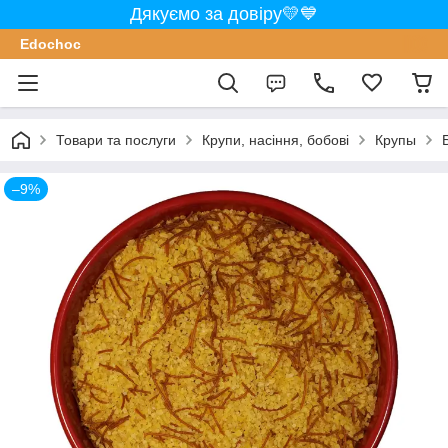
Дякуємо за довіру💛💙
Edochoс
Товари та послуги
Крупи, насіння, бобові
Крупы
–9%