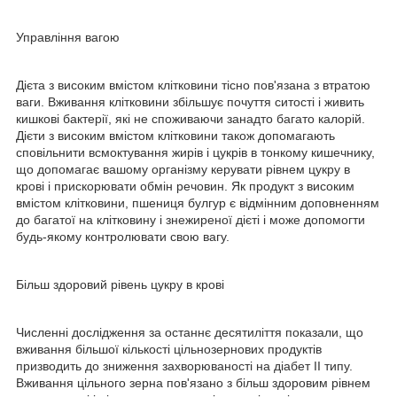
Управління вагою
Дієта з високим вмістом клітковини тісно пов'язана з втратою
ваги. Вживання клітковини збільшує почуття ситості і живить
кишкові бактерії, які не споживаючи занадто багато калорій.
Дієти з високим вмістом клітковини також допомагають
сповільнити всмоктування жирів і цукрів в тонкому кишечнику,
що допомагає вашому організму керувати рівнем цукру в
крові і прискорювати обмін речовин. Як продукт з високим
вмістом клітковини, пшениця булгур є відмінним доповненням
до багатої на клітковину і знежиреної дієті і може допомогти
будь-якому контролювати свою вагу.
Більш здоровий рівень цукру в крові
Численні дослідження за останнє десятиліття показали, що
вживання більшої кількості цільнозернових продуктів
призводить до зниження захворюваності на діабет II типу.
Вживання цільного зерна пов'язано з більш здоровим рівнем