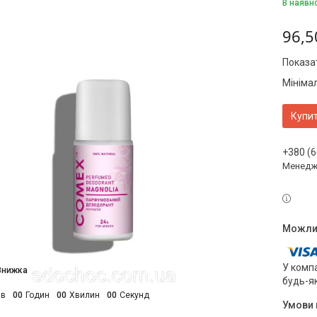
В наявн
96,5
Показат
Мініма
Купи
+380 (6
Менедж
У компа
будь-я
ів
0
0
Годин
0
0
Хвилин
0
0
Секунд