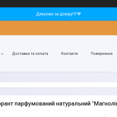
Дякуємо за довіру💛💙
Доставка та оплата
Контакти
Повернення
рант парфумований натуральний "Магнолі