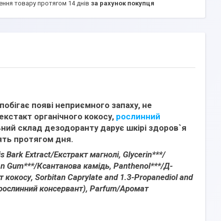
ення товару протягом 14 днів
за рахунок покупця
обігає появі неприємного запаху, не
 екстакт органічного кокосу,
рослинний
ний склад дезодоранту дарує шкірі здоров`я
сять протягом дня.
Bark Extract/Екстракт магнолі, Glycerin***/
an Gum***/Ксантанова камідь, Panthenol***/Д-
т кокосу, Sorbitan Caprylate and 1.3-Propanediol and
 (рослинний консервант), Parfum/Аромат