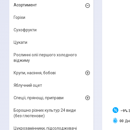
Асортимент
Горіхи
Сухофрукти
Цукати
Рослинні олії першого холодного
віджиму
Крупи, насіння, бобові
Яблучний оцет
Спеції, прянощі, приправи
Борошно різних культур 24 види
–9%
(без глютенове)
0
0
Дн
Цукрозамінники, підсолоджувачі