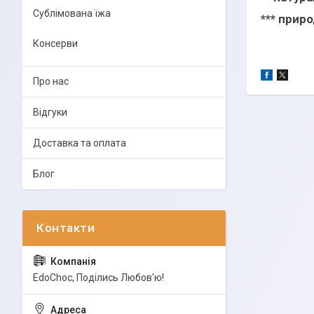
Сублімована їжа
*** прир
Консерви
Про нас
Відгуки
Доставка та оплата
Блог
EdoСhoc, Поділись Любов'ю!