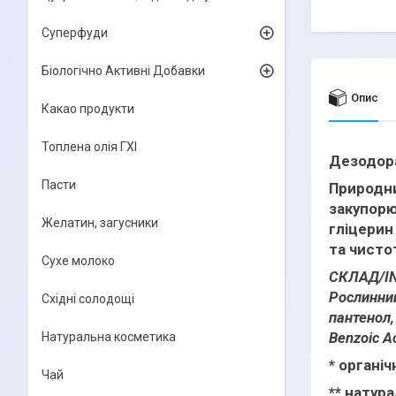
Суперфуди
Біологічно Активні Добавки
Опис
Какао продукти
Топлена олія ГХІ
Дезодора
Пасти
Природни
закупорю
Желатин, загусники
гліцерин
та чисто
Сухе молоко
CКЛАД/ING
Рослинний
Східні солодощі
пантенол,
Benzoic A
Натуральна косметика
* органі
Чай
** натур