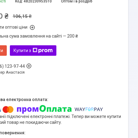
ості
Код:
4820230953510
Оптом і в роздріб
0 ₴
106,15 ₴
и оптові ціни
льна сума замовлення на сайті — 200 ₴
ти
Купити з
6) 123-97-44
ер Анастасія
нії підключені електронні платежі. Тепер ви можете купити
кий товар не покидаючи сайту.