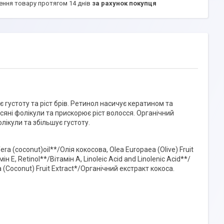
ення товару протягом 14 днів
за рахунок покупця
 густоту та ріст брів. Ретинол насичує кератином та
сяні фолікули та прискорює ріст волосся. Органічний
ікули та збільшує густоту.
ra (coconut)oil**/Олія кокосова, Olea Europaea (Olive) Fruit
Е, Retinol**/Вітамін А, Linoleic Acid and Linolenic Acid**/
era (Coconut) Fruit Extract*/Органічний екстракт кокоса.