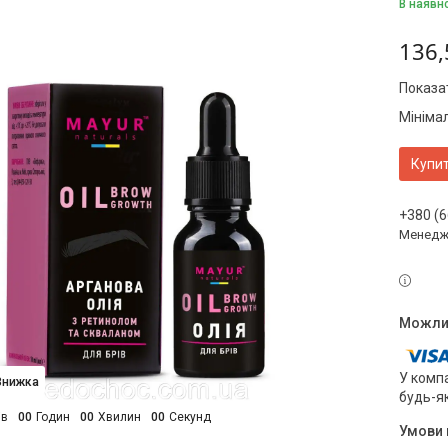
В наявн
136,
Показат
Мініма
Купи
+380 (6
Менедж
У компа
будь-я
ів
0
0
Годин
0
0
Хвилин
0
0
Секунд