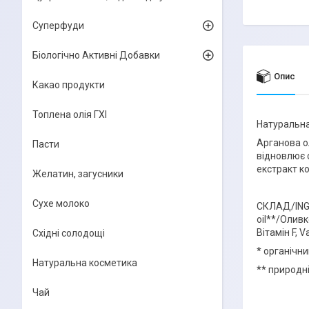
Суперфуди
Біологічно Активні Добавки
Опис
Какао продукти
Топлена олія ГХІ
Натуральна
Арганова ол
Пасти
відновлює 
екстракт к
Желатин, загусники
Сухе молоко
СКЛАД/INGRE
oil**/Оливк
Вітамін F, V
Східні солодощі
* органічн
Натуральна косметика
** природн
Чай