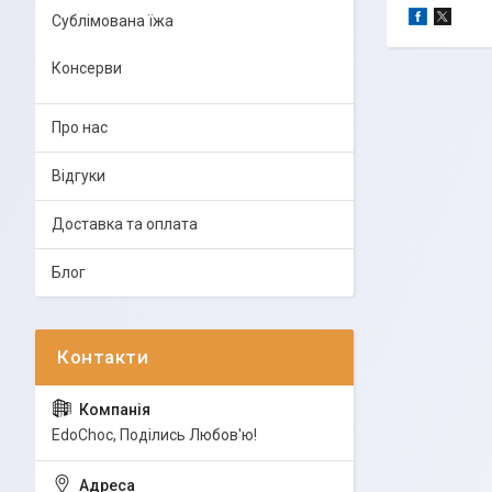
Сублімована їжа
Консерви
Про нас
Відгуки
Доставка та оплата
Блог
EdoСhoc, Поділись Любов'ю!