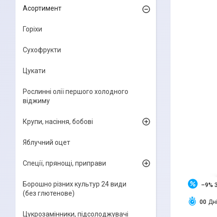
Асортимент
Горіхи
Сухофрукти
Цукати
Рослинні олії першого холодного
віджиму
Крупи, насіння, бобові
Яблучний оцет
Спеції, прянощі, приправи
Борошно різних культур 24 види
–9%
(без глютенове)
0
0
Дн
Цукрозамінники, підсолоджувачі