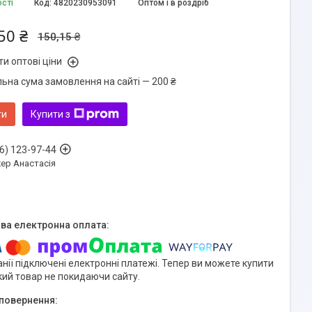
ості
Код:
4820230953091
Оптом і в роздріб
50 ₴
150,15 ₴
и оптові ціни
льна сума замовлення на сайті — 200 ₴
ти
Купити з
6) 123-97-44
ер Анастасія
нії підключені електронні платежі. Тепер ви можете купити
кий товар не покидаючи сайту.