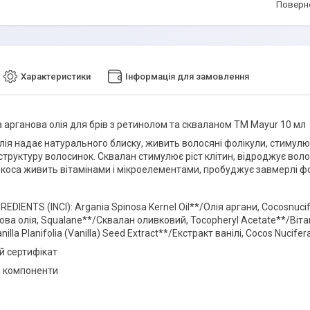
поверн
Характеристики
Інформація для замовлення
 арганова олія для брів з ретинолом та скваланом ТМ Mayur 10 мл
ія надає натурального блиску, живить волосяні фолікули, стимулює
структуру волосинок. Сквалан стимулює ріст клітин, відроджує воло
окоса живить вітамінами і мікроелементами, пробуджує завмерлі фол
DIENTS (INCI): Argania Spinosa Kernel Oil**/Олія аргани, Сocosnucife
ова олія, Squalane**/Сквалан оливковий, Tocopheryl Acetate**/Вітамін 
anilla Planifolia (Vanilla) Seed Extract**/Екстракт ванілі, Cocos Nucif
ий сертифікат
і компоненти