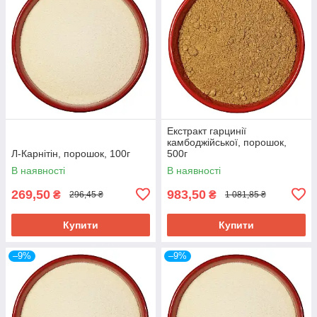
Екстракт гарцинії
камбоджійської, порошок,
Л-Карнітін, порошок, 100г
500г
В наявності
В наявності
269,50
983,50
₴
₴
296,45 ₴
1 081,85 ₴
Купити
Купити
–9%
–9%