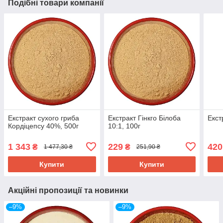
Подібні товари компанії
Екстракт сухого гриба
Екстракт Гінкго Білоба
Екст
Кордіцепсу 40%, 500г
10:1, 100г
1 343
229
420
₴
₴
1 477,30 ₴
251,90 ₴
Купити
Купити
Акційні пропозиції та новинки
–9%
–9%