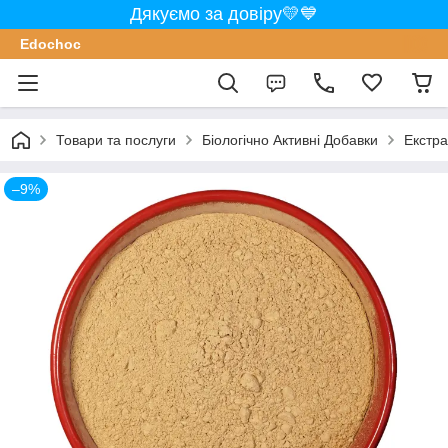
Дякуємо за довіру💛💙
Edochoс
Товари та послуги
Біологічно Активні Добавки
Екстра
–9%