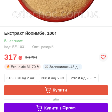
Екстракт йохимбе, 100г
В наявності
Код: БЕ-1031
Опт і роздріб
317
₴
348,70 ₴
Економія
31.70 ₴
Залишилось
43 дні
313,50 ₴
від 2 шт.
308 ₴
від 5 шт.
292 ₴
від 25 шт.
Купити
або
Купити з