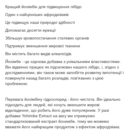
Кращий йохімбін для підвищення лібідо
Один з найцінніших афродизіаків
Це підвищує наші природні здібності
Допомагає досягти ерекції
Збільшує кровопостачання статевих органів
Підтримує зменшення жирової тканини
Він містить багато видів алкалоїдів.
Йохімбе - це харчова добавка з унікальними властивостями.
Він відмінно працює як підсилювач нашого лібідо, і, згідно з
дослідженнями, він також може запобігти розвитку імпотенції і
повернути назад багато розладів, пов'язаних з цією
проблемою.
Перевага йохімбіну гідрохлорид - його чистота. Він ідеально
підходить для людей, які хочуть зменшити жирові
відкладення, що робить його дуже популярним. У разі
добавки Yohimbe Extract на вагу ми отримуємо
стандартизований екстракт йохимбе, тому ми можемо
вважати його найкращим продуктом з ефектом афродізіака.