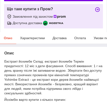
Що таке купити з Пром?
Замовлення під захистом
Доступна доставка
Опис
Характеристики
Доставка
Оплата
Умови п
Опис
Екстракт йохимбе Склад: екстракт йохимбе Термін
придатності: 12 міс з дати фасування. Спосіб вживання: 1 г на
день зранку після їжі запиваючи водою. Зберігати без доступу
прямих сонячних променів при кімнатній температурі
Yohimbe Extract - це екстракт кори дерев йохимбе найвищої
якості. Використання йохимбе - безумовно, кращий варіант
для людей, яким потрібна підтримка свого лібідо і
сексуальних здібностей.
Йохімбін варто купити з кількох причин: