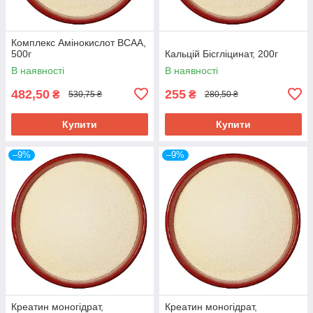
Комплекс Амінокислот ВСАА,
500г
Кальцій Бісгліцинат, 200г
В наявності
В наявності
482,50
255
₴
₴
530,75 ₴
280,50 ₴
Купити
Купити
–9%
–9%
Креатин моногідрат,
Креатин моногідрат,