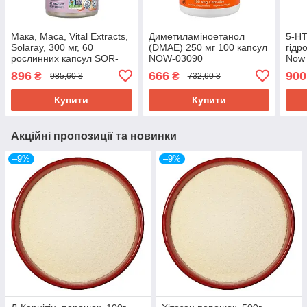
Мака, Maca, Vital Extracts,
Диметиламіноетанол
5-HT
Solaray, 300 мг, 60
(DMAE) 250 мг 100 капсул
гідр
рослинних капсул SOR-
NOW-03090
Now 
03687
кап
896
666
900
₴
₴
985,60 ₴
732,60 ₴
Купити
Купити
Акційні пропозиції та новинки
–9%
–9%