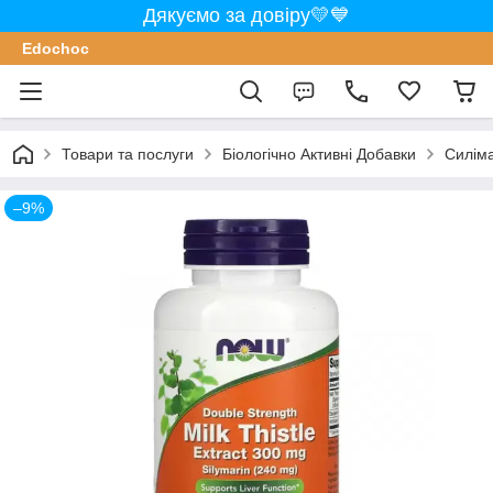
Дякуємо за довіру💛💙
Edochoс
Товари та послуги
Біологічно Активні Добавки
Силіма
–9%