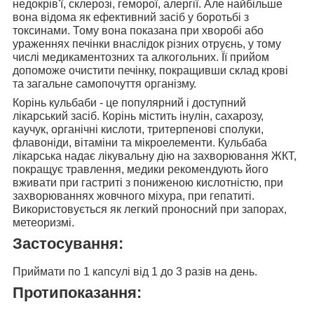
недокрів'ї, склерозі, геморої, алергії. Але найбільше
вона відома як ефективний засіб у боротьбі з
токсинами. Тому вона показана при хворобі або
ураженнях печінки внаслідок різних отруєнь, у тому
числі медикаментозних та алкогольних. Її прийом
допоможе очистити печінку, покращивши склад крові
та загальне самопочуття організму.
Корінь кульбаби
- це популярний і доступний
лікарський засіб. Корінь містить інулін, сахарозу,
каучук, органічні кислоти, тритерпенові сполуки,
флавоніди, вітаміни та мікроелементи. Кульбаба
лікарська
надає лікувальну дію на захворювання ЖКТ,
покращує травлення
, медики рекомендують його
вживати при гастриті з пониженою кислотністю, при
захворюваннях жовчного міхура, при гепатиті.
Використовується як легкий проносний при запорах,
метеоризмі.
Застосування:
Приймати
по 1 капсулі
від 1 до 3 разів на день.
Протипоказання: