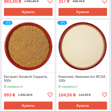
983,50
317
₴
₴
1 081,85 ₴
348,70 ₴
Купити
Купити
–9%
–9%
Екстракт босвелії Серрата,
Комплекс Амінокислот ВСАА,
500г
100г
В наявності
В наявності
993
104,50
₴
₴
1 092,30 ₴
114,95 ₴
Купити
Купити