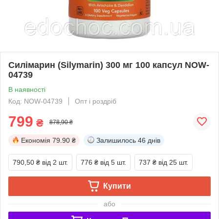
Силімарин (Silymarin) 300 мг 100 капсул NOW-
04739
В наявності
Код: NOW-04739
Опт і роздріб
799
₴
878,90 ₴
Економія
79.90 ₴
Залишилось
46 днів
790,50 ₴
від 2 шт.
776 ₴
від 5 шт.
737 ₴
від 25 шт.
Купити
або