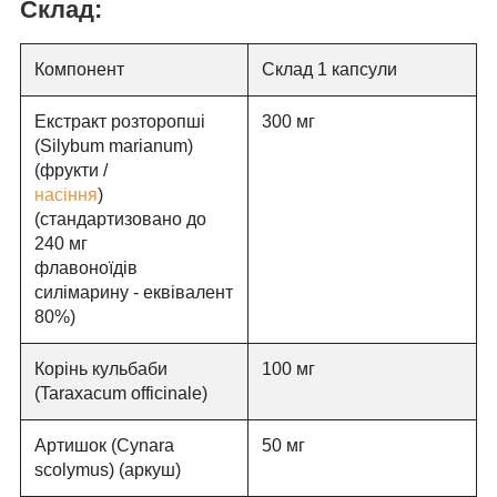
Склад:
Компонент
Склад 1 капсули
Екстракт розторопші
300 мг
(Silybum marianum)
(фрукти /
насіння
)
(стандартизовано до
240 мг
флавоноїдів
силімарину - еквівалент
80%)
Корінь кульбаби
100 мг
(Taraxacum officinale)
Артишок (Cynara
50 мг
scolymus) (аркуш)