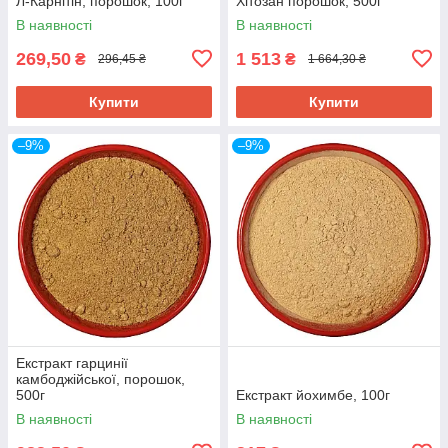
Л-Карнітін, порошок, 100г
Хітозан порошок, 500г
В наявності
В наявності
269,50
1 513
₴
₴
296,45 ₴
1 664,30 ₴
Купити
Купити
–9%
–9%
Екстракт гарцинії
камбоджійської, порошок,
500г
Екстракт йохимбе, 100г
В наявності
В наявності