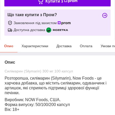
Купити з
Що таке купити з Пром?
Замовлення під захистом
Доступна доставка
Опис
Характеристики
Доставка
Оплата
Умови п
Опис
Силімарин (Silymarin) 300 мг 100 капсул
Розторопша, силімарин (Silymarin), Now Foods
- це
харчова добавка, що містить силімарин, одуванчинк і
артишок, які сприяють підтримці здорової функції
печінки.
Виробник:
NOW Foods, США.
Форма випуску:
50/100/200 капсул
Вік:
18+