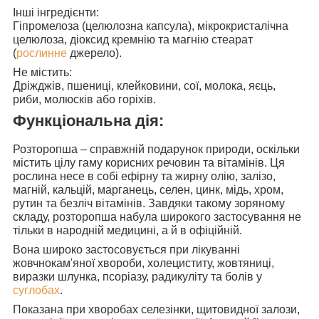
Інші інгредієнти:
Гіпромелоза (целюлозна капсула), мікрокристалічна
целюлоза, діоксид кремнію та магнію стеарат
(
рослинне
джерело).
Не містить:
Дріжджів, пшениці, клейковини, сої, молока, яєць,
риби, молюсків або горіхів.
Функціональна дія:
Розторопша
– справжній подарунок природи, оскільки
містить цілу гаму корисних речовин та вітамінів. Ця
рослина несе в собі ефірну та жирну олію, залізо,
магній, кальцій, марганець, селен, цинк, мідь, хром,
рутин та безліч вітамінів. Завдяки такому зоряному
складу, розторопша набула широкого застосування не
тільки в народній медицині, а й в офіційній.
Вона широко застосовується при лікуванні
жовчнокам'яної хвороби, холециститу, жовтяниці,
виразки шлунка, псоріазу, радикуліту та болів у
суглобах
.
Показана при хворобах
селезінки, щитовидної залози,