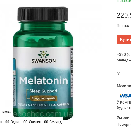
В наявн
220,
Показат
Купи
+380 (6
Менедж
У компа
будь-я
ів
0
0
Годин
0
0
Хвилин
0
0
Секунд
поверн