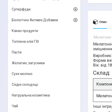
Суперфуди
Біологічно Активні Добавки
Опис
Какао продукти
Мелатонін 
Топлена олія ГХІ
Мелатонін
зміцненню
Пасти
Виробник:
Форма ви
Желатин, загусники
Вік:
від 18
Склад:
Сухе молоко
Компон
Східні солодощі
Натуральна косметика
Мелатон
Інші інгре
Чай