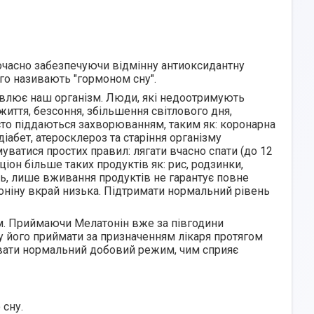
очасно забезпечуючи відмінну антиоксидантну
ого називають "гормоном сну".
новлює наш організм. Люди, які недоотримують
 життя, безсоння, збільшення світлового дня,
сто піддаються захворюванням, таким як: коронарна
діабет, атеросклероз та старіння організму
ватися простих правил: лягати вчасно спати (до 12
іон більше таких продуктів як: рис, родзинки,
аль, лише вживання продуктів не гарантує повне
оніну вкрай низька. Підтримати нормальний рівень
ям. Приймаючи Мелатонін вже за півгодини
му його приймати за призначенням лікаря протягом
увати нормальний добовий режим, чим сприяє
 сну.