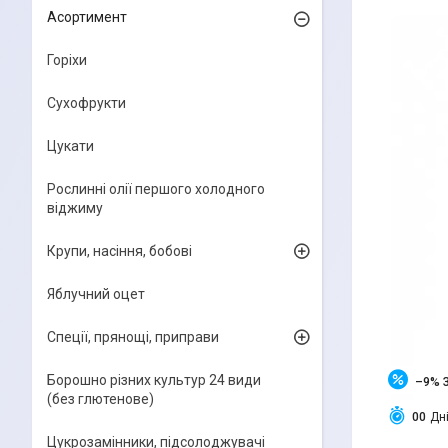
Асортимент
Горіхи
Сухофрукти
Цукати
Рослинні олії першого холодного
віджиму
Крупи, насіння, бобові
Яблучний оцет
Спеції, прянощі, приправи
Борошно різних культур 24 види
–9%
(без глютенове)
0
0
Дн
Цукрозамінники, підсолоджувачі