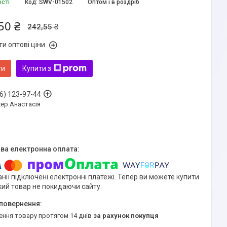
ості
Код:
SWV-01502
Оптом і в роздріб
50 ₴
242,55 ₴
и оптові ціни
ти
Купити з
6) 123-97-44
ер Анастасія
нії підключені електронні платежі. Тепер ви можете купити
кий товар не покидаючи сайту.
ення товару протягом 14 днів
за рахунок покупця