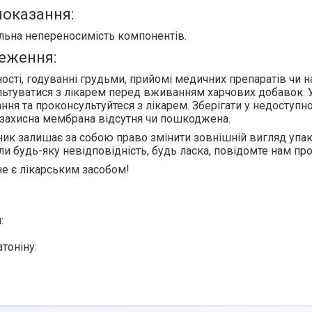
оказання:
льна непереносимість компонентів.
еження:
ності, годуванні грудьми, прийомі медичних препаратів чи 
ьтуватися з лікарем перед вживанням харчових добавок. У
ння та проконсультуйтеся з лікарем. Зберігати у недоступн
захисна мембрана відсутня чи пошкоджена.
ик залишає за собою право змінити зовнішній вигляд упак
ли будь-яку невідповідність, будь ласка, повідомте нам про
е є лікарським засобом!
:
тоніну: