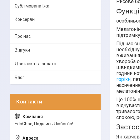
Рисове бо
Сублімована їжа
Функці
Консерви
особливос
Мелатонін
підтримку
Про нас
Під час с
необхідну
Відгуки
вживання 
хвороба с
Доставка та оплата
швидкими 
години но
Блог
горіхи
, п
насичення
мелатонін
Це 100% н
відчуваєт
тривалого
спокою, р
EdoСhoc, Поділись Любов'ю!
Застос
Як харчов