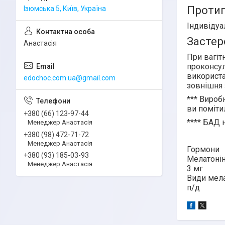
Протип
Ізюмська 5, Київ, Україна
Індивідуа
Застер
Анастасія
При вагіт
проконсул
використа
edochoc.com.ua@gmail.com
зовнішня 
***
Виробн
ви поміти
+380 (66) 123-97-44
****
БАД н
Менеджер Анастасія
+380 (98) 472-71-72
Менеджер Анастасія
Гормони
+380 (93) 185-03-93
Мелатонін
Менеджер Анастасія
3 мг
Види мела
п/д