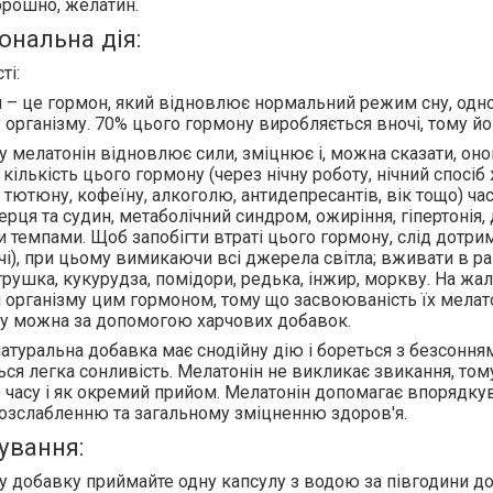
рошно, желатин.
ональна дія:
ті:
 – це гормон, який відновлює нормальний режим сну, одн
 організму. 70% цього гормону виробляється вночі, тому й
ну мелатонін відновлює сили, зміцнює і, можна сказати, о
 кількість цього гормону (через нічну роботу, нічний спосіб
тютюну, кофеїну, алкоголю, антидепресантів, вік тощо) ча
ерця та судин, метаболічний синдром, ожиріння, гіпертонія, 
темпами. Щоб запобігти втраті цього гормону, слід дотриму
чі), при цьому вимикаючи всі джерела світла; вживати в рац
етрушка, кукурудза, помідори, редька, інжир, моркву. На ж
 організму цим гормоном, тому що засвоюваність їх мелат
у можна за допомогою харчових добавок.
атуральна добавка має снодійну дію і бореться з безсонн
ься легка сонливість. Мелатонін не викликає звикання, то
 часу і як окремий прийом. Мелатонін допомагає впорядк
озслабленню та загальному зміцненню здоров'я.
ування:
у добавку приймайте одну капсулу з водою за півгодини до