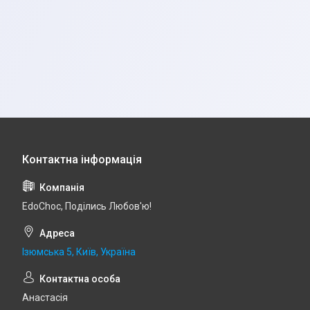
EdoСhoc, Поділись Любов'ю!
Ізюмська 5, Київ, Україна
Анастасія