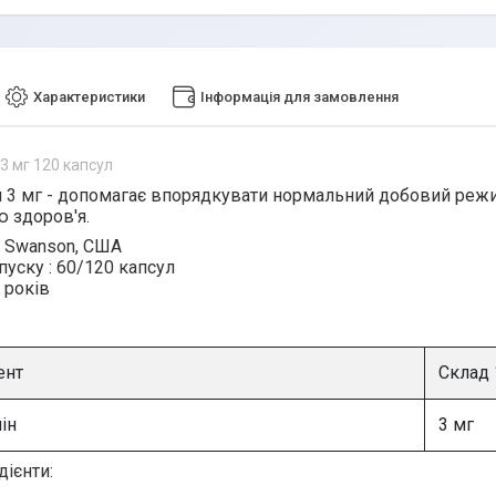
Характеристики
Інформація для замовлення
3 мг 120 капсул
 3 мг
- допомагає впорядкувати нормальний добовий режи
 здоров'я.
Swanson, США
пуску
:
60/120 капсул
 років
ент
Склад 
ін
3 мг
дієнти: