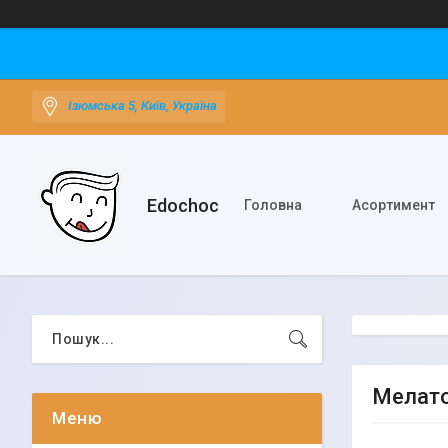
Ізюмська 5, Київ, Україна
Edochoс
Головна
Асортимент
Мелато