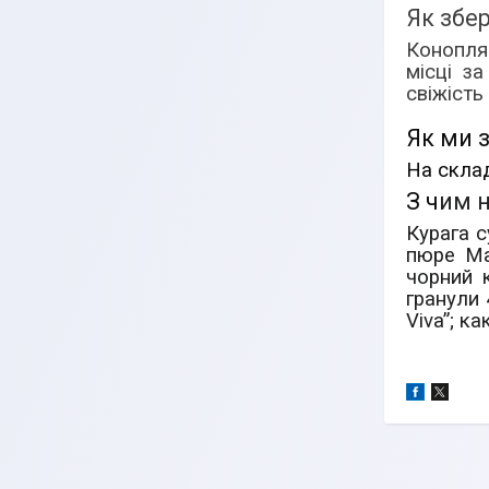
Як збер
Конопля
місці з
свіжість
Як ми з
На склад
З ч
им н
Курага с
пюре Ма
чорний 
гранули 
Viva”;
ка