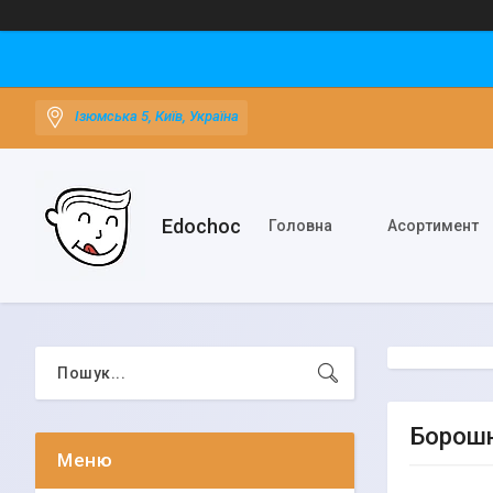
Ізюмська 5, Київ, Україна
Edochoс
Головна
Асортимент
Борошн