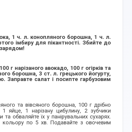
а, 1 ч. л. конопляного борошна, 1 ч. л.
ртого імбиру для пікантності. Збийте до
 зарядом!
00 г нарізаного авокадо, 100 г огірків та
го борошна, 3 ст. л. грецького йогурту,
цю. Заправте салат і посипте гарбузовим
яного та вівсяного борошна, 100 г дрібно
, 1 яйце, 1 нарізану цибулину, 2 зубчики
и та обваляйте їх у панірувальних сухарях.
о кольору по 5 хв. Подавайте з овочевим