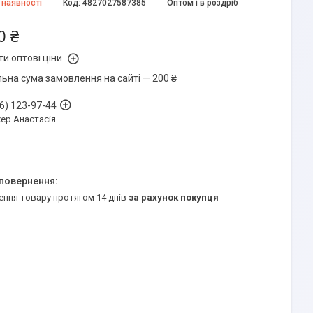
 наявності
Код:
4827027587385
Оптом і в роздріб
0 ₴
и оптові ціни
льна сума замовлення на сайті — 200 ₴
6) 123-97-44
ер Анастасія
ення товару протягом 14 днів
за рахунок покупця