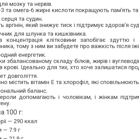
для мозку та нервів.
-3 та омега-6 жирні кислоти покращують пам’ять т
 серця та судин.
ь аргінін, який знижує тиск і підтримує здоров’я су
чник для шлунка та кишківника.
а концентрація клітковини запобігає здуттю і
ника, тому з ним ви забудете про важкість після їжі
одний енергетик.
и збалансованому складу білків, жирів і вуглеводів
в крові. Ідеально для тих, хто хоче залишатися пр
ет довголіття.
о містить вітамін Е та хлорофіл, які сповільнюють
ональний баланс.
тероли допомагають і чоловікам, і жінкам підтри
ену.
 100 г:
рії — 290
ккал
 — 7.9 г
 — 21.9 г