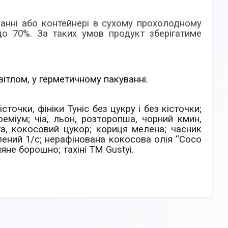
анні або контейнері в сухому прохолодному
до 70%. За таких умов продукт зберігатиме
ітлом, у герметичному пакуванні.
точки, фініки Туніс без цукру і без кісточки;
реміум; чіа, льон, розторопша, чорний кмин,
та, кокосовий цукор; кориця мелена;
часник
лений 1/с; нерафінована кокосова олія “Coco
не борошно; тахіні ТМ Gustyi.