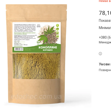
Немає в
78,1
Показат
Мініма
+380 (6
Менедж
поверн