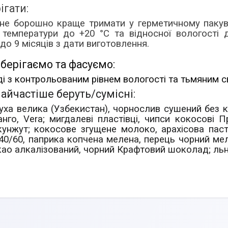
ігати:
не борошно краще тримати у герметичному пакув
а температури до +20 °C та відносної вологості 
 до 9 місяців з дати виготовлення.
берігаємо та фасуємо:
і з контрольованим рівнем вологості та тьмяним св
айчастіше беруть/cумісні:
уха велика (Узбекистан), чорнослив сушений без кіс
нго, Vera;
мигдалеві пластівці, чипси кокосові П
кунжут; кокосове згущене молоко, арахісова пас
40/60, паприка копчена мелена, перець чорний ме
као алкалізований, чорний Крафтовий шоколад; льня