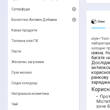
Суперфуди
Біологічно Активні Добавки
Опис
Какао продукти
style="fon
Топлена олія ГХІ
лаборатор
холодне пр
Пасти
ніжна. Н
багате н
Желатин, загусники
Дослідж
антиокси
корисно
Сухе молоко
ранкову 
заряджає
Східні солодощі
Корисні
Натуральна косметика
Прот
Місти
Чай
хоче б