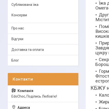
Їжа 
Сублімована їжа
Омега
Друг
Консерви
Містит
Помі
Про нас
Висок
кишків
Відгуки
Прир
Завдяк
Доставка та оплата
цукру 
Секр
Блог
Борошн
Горм
Фітос
естрог
КБЖУ на
Кало
EdoСhoc, Поділись Любов'ю!
Жири
Білки