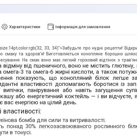
Характеристики
Інформація для замовлення
t-size:14pt;color:rgb(32, 33, 34)">Забудьте про нудні рецепти! Ві
ію смаку та здоров'я! Виготовляється конопляне борошно шлях
есування. На смак воно має легкий горіховий відтінок з трав'я
а відміну від пшеничного, воно не містить глютену,
а омега-3 та омега-6 жирні кислоти, а також поту
ення показують, що конопляний білок легше за
дантні властивості допомагають боротися із запа
ї випічки, панірування або навіть загущення с
кашу або енергетичний коктейль — і ви відчуєте, 
 вас енергією на цілий день.
 властивості:
еїнова бомба для сили та витривалості.
ть понад 30% легкозасвоюваного рослинного білка
ути в тонусі.