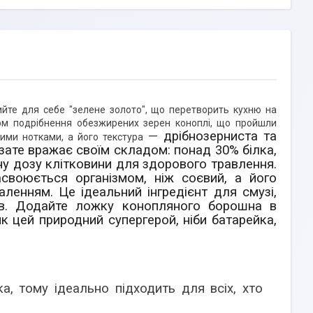
дкрийте для себе "зелене золото", що перетворить кухню на
ом подрібнення обезжирених зерен коноплі, що пройшли
—
дрібнозерниста та
ними нотками, а його текстура
 зате вражає своїм складом: понад 30% білка,
жну дозу клітковини для здорового травлення.
своюється організмом, ніж соєвий, а його
ленням. Це ідеальний інгредієнт для смузі,
упів. Додайте ложку конопляного борошна в
як цей природний супергерой, ніби батарейка,
, тому ідеально підходить для всіх, хто