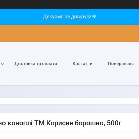
Дякуємо за довіру💛💙
Доставка та оплата
Контакти
Повернення
о коноплі ТМ Корисне борошно, 500г