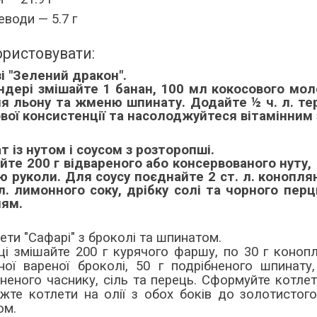
еводи — 5.7 г
ористовувати:
і "Зелений дракон".
ндері змішайте 1 банан, 100 мл кокосового молок
ня льону та жменю шпинату. Додайте ½ ч. л. те
вої консистенції та насолоджуйтеся вітамінним
т із нутом і соусом з розторопші.
йте 200 г відвареного або консервованого нуту, 1
 руколи. Для соусу поєднайте 2 ст. л. конопляно
 л. лимонного соку, дрібку солі та чорного пер
ням.
ети "Сафарі" з броколі та шпинатом.
ці змішайте 200 г курячого фаршу, по 30 г конопл
аної вареної броколі, 50 г подрібненого шпинату
неного часнику, сіль та перець. Сформуйте котлет
жте котлети на олії з обох боків до золотистог
ом.