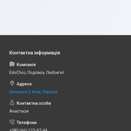
EdoСhoc, Поділись Любов'ю!
Ізюмська 5, Київ, Україна
Анастасія
+380 (66) 123-97-44