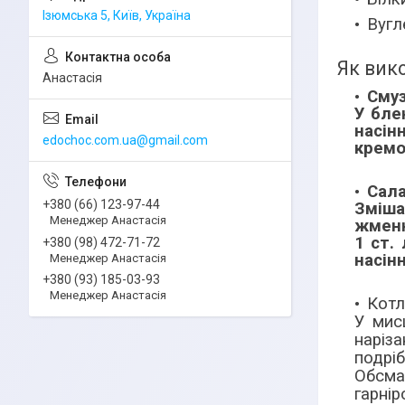
Ізюмська 5, Київ, Україна
Вугл
Як вик
Анастасія
Смуз
У бле
насін
edochoc.com.ua@gmail.com
кремо
Сала
+380 (66) 123-97-44
Зміша
Менеджер Анастасія
жменю
1 ст.
+380 (98) 472-71-72
насін
Менеджер Анастасія
+380 (93) 185-03-93
Менеджер Анастасія
Котл
У мис
наріз
подріб
Обсма
гарнір