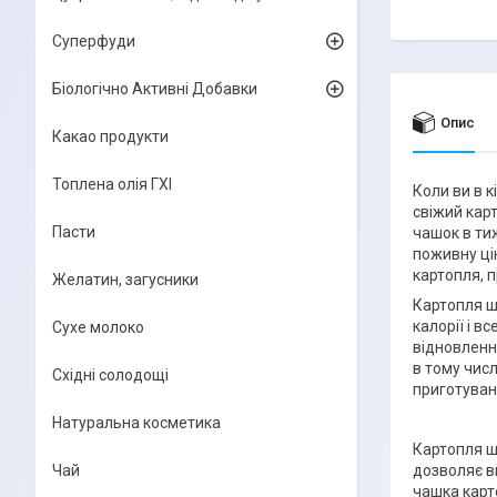
Суперфуди
Біологічно Активні Добавки
Опис
Какао продукти
Топлена олія ГХІ
Коли ви в 
свіжий кар
Пасти
чашок в ти
поживну цін
картопля, п
Желатин, загусники
Картопля ш
калорії і в
Сухе молоко
відновленн
в тому чис
Східні солодощі
приготуван
Натуральна косметика
Картопля ш
Чай
дозволяє в
чашка карт