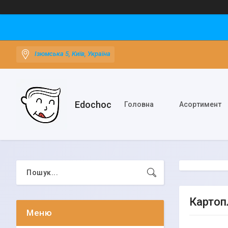
Ізюмська 5, Київ, Україна
Edochoс
Головна
Асортимент
Картопл