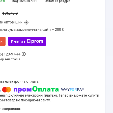
ості
Код:
3590507981
Оптом і в роздріб
106,70 ₴
и оптові ціни
льна сума замовлення на сайті — 200 ₴
ти
Купити з
6) 123-97-44
ер Анастасія
нії підключені електронні платежі. Тепер ви можете купити
кий товар не покидаючи сайту.