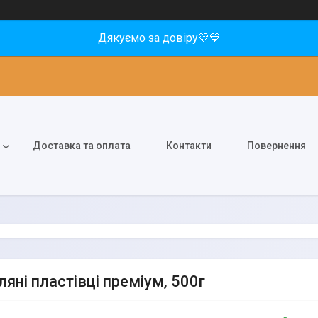
Дякуємо за довіру💛💙
Доставка та оплата
Контакти
Повернення
яні пластівці преміум, 500г