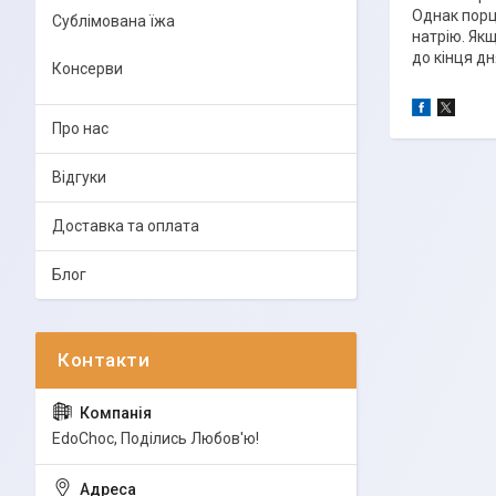
Однак порц
Сублімована їжа
натрію. Як
до кінця д
Консерви
Про нас
Відгуки
Доставка та оплата
Блог
EdoСhoc, Поділись Любов'ю!