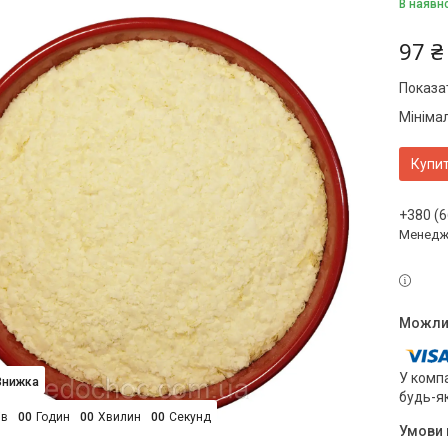
В наявн
97 ₴
Показат
Мініма
Купи
+380 (6
Менедж
У компа
будь-я
ів
0
0
Годин
0
0
Хвилин
0
0
Секунд