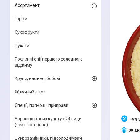
Асортимент
Горіхи
Сухофрукти
Цукати
Рослинні олії першого холодного
віджиму
Крупи, насіння, бобові
Яблучний оцет
Спеції, прянощі, приправи
Борошно різних культур 24 види
–9%
(без глютенове)
0
0
Дн
Цукрозамінники, підсолоджувачі