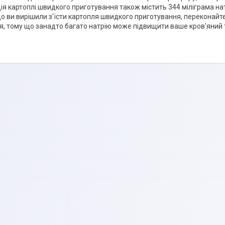
ія картоплі швидкого приготування також містить 344 міліграма нат
що ви вирішили з'їсти картопля швидкого приготування, переконайт
ня, тому що занадто багато натрію може підвищити ваше кров'яний 