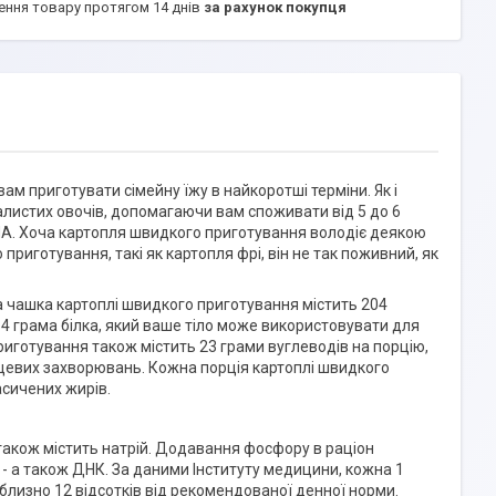
ення товару протягом 14 днів
за рахунок покупця
м приготувати сімейну їжу в найкоротші терміни. Як і
листих овочів, допомагаючи вам споживати від 5 до 6
А. Хоча картопля швидкого приготування володіє деякою
приготування, такі як картопля фрі, він не так поживний, як
 чашка картоплі швидкого приготування містить 204
ть 4 грама білка, який ваше тіло може використовувати для
иготування також містить 23 грами вуглеводів на порцію,
ерцевих захворювань. Кожна порція картоплі швидкого
асичених жирів.
також містить натрій. Додавання фосфору в раціон
 - а також ДНК. За даними Інституту медицини, кожна 1
близно 12 відсотків від рекомендованої денної норми.