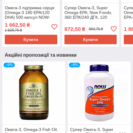
Омега-3 підтримка серця
Супер Омега-3, Super
Супе
(Omega-3 180 EPA/120
Omega EPA, Now Foods,
Omeg
DHA) 500 капсул NOW-
360 ЕПК/240 ДГК, 120
EPA 
01653
гелевих капсул NOW-
з ки
1 662,50
₴
01682
обо
872,50
1 8
₴
959,75 ₴
1 828,75 ₴
Купити
Купити
Акційні пропозиції та новинки
–9%
–9%
Омега-3, Omega-3 Fish Oil,
Супер Омега-3, Super