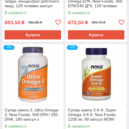
Solgar, концентрат риб'ячого
Omega EPA, Now Foods, 360
жиру, 120 гелевих капсул
ЕПК/240 ДГК, 120 гелевих
SOL-01788
капсул NOW-01682
В наявності
В наявності
893,50
872,50
₴
₴
982,85 ₴
959,75 ₴
Купити
Купити
–9%
–9%
Супер омега 3, Ultra Omega-
Супер омега 3-6-9, Super
3, Now Foods, 500 EPA / 250
Omega 3-6-9, Now Foods,
DHA, 180 капсул з
1200 мг, 90 капсул NOW-
кишковорозчинною
01839
В наявності
В наявності
оболонкою NOW-01662