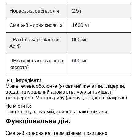
Норвезька рибна олія
2,5 г
Омега-3 жирна кислота
1600 мг
EPA (Eicosapentaenoic
800 мг
Acid)
DHA (докозагексаєнова
600 мг
кислота)
Інші інгредієнти:
М'яка гелева оболонка (яловичий желатин, гліцерин,
вода), натуральний аромат, натуральні змішані
токофероли. Містить рибу (анчоус, сардина, макрель).
Не містить:
Глютен, ртуть, кадмій, свинець, важкі метали.
Функціональна дія:
Омега-3 корисна
вагітним жінкам, позитивно