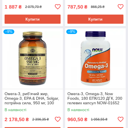
1 887
787,50
₴
₴
2 075,70 ₴
866,25 ₴
Купити
Купити
–9%
–9%
Омега-3, риб'ячий жир,
Омега-3, Omega-3, Now
Omega-3, EPA & DHA, Solgar,
Foods, 180 ЕПК/120 ДГК, 200
потрійна сила, 950 мг, 100
гелевих капсул NOW-01652
гелевих капсул SOL-02058
В наявності
В наявності
2 178,50
960,50
₴
₴
2 396,35 ₴
1 056,55 ₴