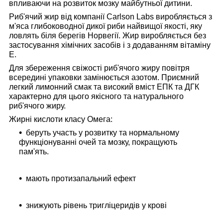
впливаючи на розвиток мозку майбутньої дитини.
Риб'ячий жир від компанії Carlson Labs виробляється
з
м'яса глибоководної дикої риби найвищої якості, яку
ловлять біля берегів Норвегії. Жир виробляється без
застосування хімічних засобів і з додаванням вітаміну
Е.
Для збереження свіжості риб'ячого жиру
повітря
всередині упаковки замінюється азотом. Приємний
легкий лимонний смак та високий вміст ЕПК та ДГК
характерно для цього якісного та натурального
риб'ячого жиру.
Жирні кислоти класу Омега:
беруть участь у розвитку та нормальному
функціонуванні очей та мозку, покращують
пам'ять.
мають протизапальний ефект
знижують рівень тригліцеридів у крові