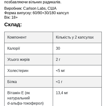
позбавляючи вільних радикалів.
Виробник:
Carlson Labs, США
Форма випуску:
60/90+30/180 капсул
Вік:
18+
Склад:
Компонент
Кількість у 2 капсулах
Калорії
30
Усього жирів
2 г
Холестерин
<5 мг
Білка
<1 г
Вітамін Е (як
13,4 мг
натуральний
d-альфа-токоферол)