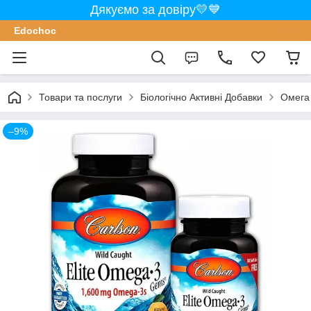
Дякуємо за довіру💛💙
Edochoс
Товари та послуги
Біологічно Активні Добавки
Омега 
–9%