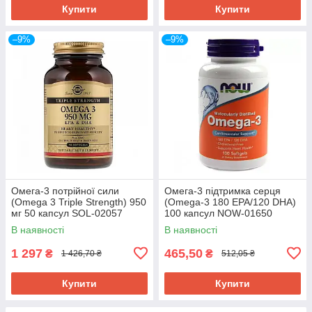
Купити
Купити
–9%
–9%
Омега-3 потрійної сили
Омега-3 підтримка серця
(Omega 3 Triple Strength) 950
(Omega-3 180 EPA/120 DHA)
мг 50 капсул SOL-02057
100 капсул NOW-01650
В наявності
В наявності
1 297
465,50
₴
₴
1 426,70 ₴
512,05 ₴
Купити
Купити