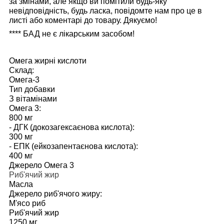
за змінами, але якщо ви помітили будь-яку
невідповідність, будь ласка, повідомте нам про це в
листі або коментарі до товару. Дякуємо!
****
БАД не є лікарським засобом!
Омега жирні кислоти
Склад:
Омега-3
Тип добавки
З вітамінами
Омега 3:
800 мг
- ДГК (докозагексаєнова кислота):
300 мг
- ЕПК (ейкозапентаєнова кислота):
400 мг
Джерело Омега 3
Риб'ячий жир
Масла
Джерело риб'ячого жиру:
М'ясо риб
Риб'ячий жир
1250 мг