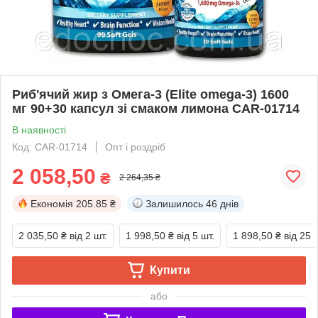
Риб'ячий жир з Oмега-3 (Elite omega-3) 1600
мг 90+30 капсул зі смаком лимона CAR-01714
В наявності
Код: CAR-01714
Опт і роздріб
2 058,50
₴
2 264,35 ₴
Економія
205.85 ₴
Залишилось
46 днів
2 035,50 ₴
від 2 шт.
1 998,50 ₴
від 5 шт.
1 898,50 ₴
від 25 
Купити
або