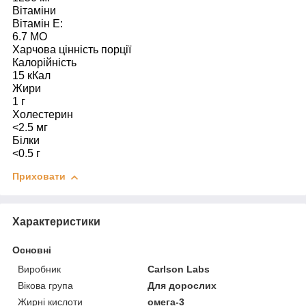
Вітаміни
Вітамін Е:
6.7 МО
Харчова цінність порції
Калорійність
15 кКал
Жири
1 г
Холестерин
<2.5 мг
Білки
<0.5 г
Приховати
Характеристики
Основні
Виробник
Carlson Labs
Вікова група
Для дорослих
Жирні кислоти
омега-3