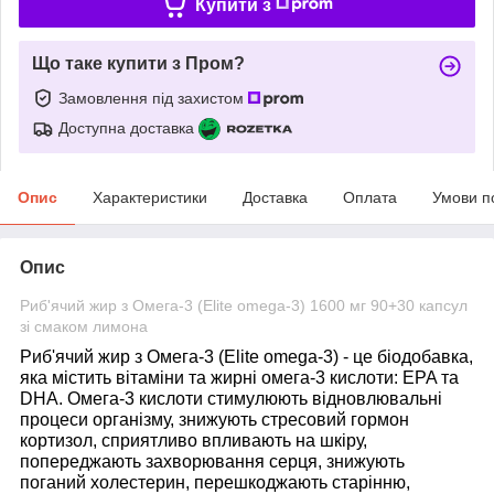
Купити з
Що таке купити з Пром?
Замовлення під захистом
Доступна доставка
Опис
Характеристики
Доставка
Оплата
Умови п
Опис
Риб'ячий жир з Oмега-3 (Elite omega-3) 1600 мг 90+30 капсул
зі смаком лимона
Риб'ячий жир з Oмега-3 (Elite omega-3)
- це біодобавка,
яка містить вітаміни та жирні омега-3 кислоти: EPA та
DHA. Омега-3 кислоти стимулюють відновлювальні
процеси організму, знижують стресовий гормон
кортизол, сприятливо впливають на шкіру,
попереджають захворювання серця, знижують
поганий холестерин, перешкоджають старінню,