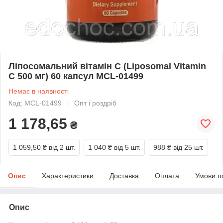
Ліпосомальний вітамін С (Liposomal Vitamin
C 500 мг) 60 капсул MCL-01499
Немає в наявності
Код: MCL-01499
Опт і роздріб
1 178,65
₴
1 059,50 ₴
від 2 шт.
1 040 ₴
від 5 шт.
988 ₴
від 25 шт.
Опис
Характеристики
Доставка
Оплата
Умови п
Опис