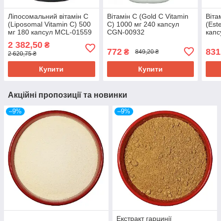
Ліпосомальний вітамін С
Вітамін C (Gold C Vitamin
Віта
(Liposomal Vitamin C) 500
C) 1000 мг 240 капсул
(Est
мг 180 капсул MCL-01559
CGN-00932
капс
2 382,50
₴
772
831
₴
849,20 ₴
2 620,75 ₴
Купити
Купити
Акційні пропозиції та новинки
–9%
–9%
Екстракт гарцинії