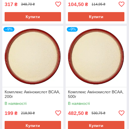
317
104,50
₴
₴
348,70 ₴
114,95 ₴
Купити
Купити
–9%
–9%
Комплекс Амінокислот ВСАА,
Комплекс Амінокислот ВСАА,
200г
500г
В наявності
В наявності
199
482,50
₴
₴
218,90 ₴
530,75 ₴
Купити
Купити