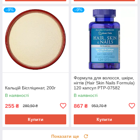
–9%
–9%
Формула для волосся, шкіри,
нігтів (Hair Skin Nails Formula)
Кальцій Бісгліцинат, 200г
120 капсул PTP-07582
В наявності
В наявності
255
867
₴
₴
280,50 ₴
953,70 ₴
Купити
Купити
Показати ще