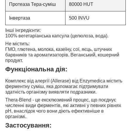
Протеаза Тера-суміш
80000 HUT
Інвертаза
500 INVU
Інші інгредієнти:
100% вегетаріанська капсула (целюлоза, вода).
Не містить:
ГМО, глютена, молока, казеїну, сої, яєць, штучних
барвників та ароматизаторів. Веганський, кошерний
продукт.
Функціональна дія:
Комплекс від алергії (Allerase) від Enzymedica
містить
ферментну суміш, яка допомагає підтримувати
здатність організму виявляти подразники.
Thera-Blend - це ексклюзивний процес, що поєднує
численні види ферментів, які активні у певних рівнях
pH, внаслідок чого вони діють ефективніше в
організмі.
Застосування: