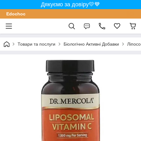
Дякуємо за довіру💛💙
Edochoс
Товари та послуги
Біологічно Активні Добавки
Ліпосо