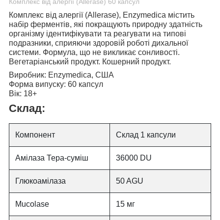
Комплекс від алергії (Allerase) 60 капсул
Комплекс від алергії (Allerase), Enzymedica
містить
набір ферментів, які покращують природну здатність
організму ідентифікувати та реагувати на типові
подразники, сприяючи здоровій роботі дихальної
системи. Формула, що не викликає сонливості.
Вегетаріанський продукт. Кошерний продукт.
Виробник:
Enzymedica, США
Форма випуску:
60 капсул
Вік:
18+
Склад:
Компонент
Склад 1 капсули
Амілаза Тера-суміш
36000 DU
Глюкоамілаза
50 AGU
Mucolase
15 мг