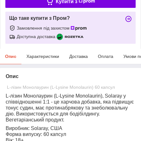
Купити з
Що таке купити з Пром?
Замовлення під захистом
Доступна доставка
Опис
Характеристики
Доставка
Оплата
Умови п
Опис
L-лізин Монолаурин (L-Lysine Monolaurin) 60 капсул
L-лізин Монолаурин (L-Lysine Monolaurin), Solaray
у
співвідношенні 1:1 - це харчова добавка, яка підвищує
тонус судин, має протинабрякову та знеболювальну
дію. Використовується для бодібілдингу.
Вегетаріанський продукт.
Виробник:
Solaray, США
Форма випуску:
60 капсул
Вік:
18+