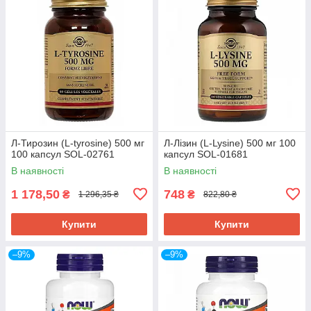
Л-Тирозин (L-tyrosine) 500 мг
Л-Лізин (L-Lysine) 500 мг 100
100 капсул SOL-02761
капсул SOL-01681
В наявності
В наявності
1 178,50
748
₴
₴
1 296,35 ₴
822,80 ₴
Купити
Купити
–9%
–9%