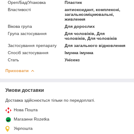
Open/Бад/Упаковка
Пластик
Властивості
антиоксидант, комплексні,
загальнозміцнювальні,
живлення
Вікова група
Для дорослих
Група застосування
Для чоловіків, Для
чоловіків, Для чоловіків
Застосування препарату
Для загального відновлення
Спосіб застосування
Імунна імунна
Стать
Унісекс
Приховати
Умови доставки
Доставка здійснюється тільки по передоплаті.
Нова Пошта
Магазини Rozetka
Укрпошта