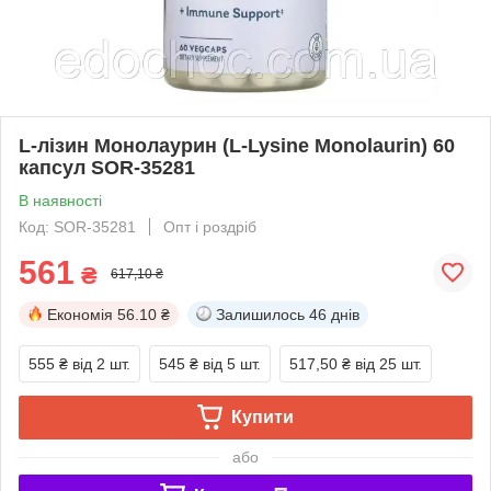
L-лізин Монолаурин (L-Lysine Monolaurin) 60
капсул SOR-35281
В наявності
Код: SOR-35281
Опт і роздріб
561
₴
617,10 ₴
Економія
56.10 ₴
Залишилось
46 днів
555 ₴
від 2 шт.
545 ₴
від 5 шт.
517,50 ₴
від 25 шт.
Купити
або