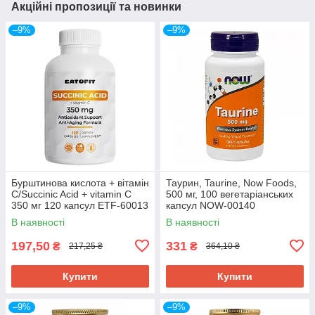
Акційні пропозиції та новинки
–9%
–9%
Бурштинова кислота + вітамін
Таурин, Taurine, Now Foods,
С/Succinic Acid + vitamin C
500 мг, 100 вегетаріанських
350 мг 120 капсул ETF-60013
капсул NOW-00140
В наявності
В наявності
197,50
331
₴
₴
217,25 ₴
364,10 ₴
Купити
Купити
–9%
–9%