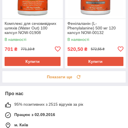
Комплекс для сечовивідних
Фенілаланін (L-
шляхів (Water Out) 100
Phenylalanine) 500 мг 120
капсул NOW-01908
капсул NOW-00132
В наявності
В наявності
701
520,50
₴
₴
771,10 ₴
572,55 ₴
Купити
Купити
Показати ще
Про нас
95% позитивних з 2515 відгуків за рік
Працює з 02.09.2016
м. Київ