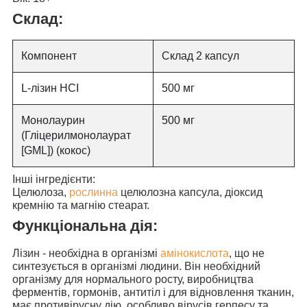
Склад:
Компонент
Склад 2 капсул
L-лізин HCI
500 мг
Монолаурин
500 мг
(Гліцерилмонолаурат
[GML]) (кокос)
Інші інгредієнти:
Целюлоза,
рослинна
целюлозна капсула, діоксид
кремнію та магнію стеарат.
Функціональна дія:
Лізин
- необхідна в організмі
амінокислота
, що не
синтезується в організмі людини. Він необхідний
організму для нормального росту, виробництва
ферментів, гормонів, антитіл і для відновлення тканин,
має противірусну дію, особливо вірусів герпесу та