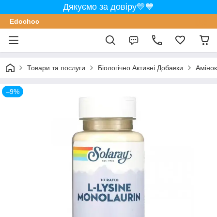
Дякуємо за довіру💛💙
Edochoс
Товари та послуги
Біологічно Активні Добавки
Аміно
–9%