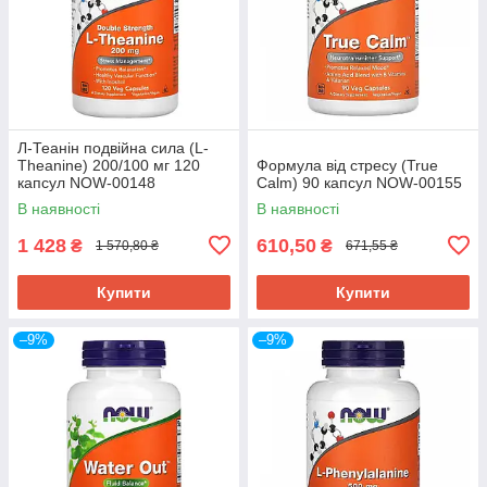
Л-Теанін подвійна сила (L-
Theanine) 200/100 мг 120
Формула від стресу (True
капсул NOW-00148
Calm) 90 капсул NOW-00155
В наявності
В наявності
1 428
610,50
₴
₴
1 570,80 ₴
671,55 ₴
Купити
Купити
–9%
–9%