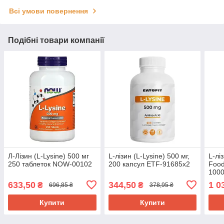
Всі умови повернення
Подібні товари компанії
Л-Лізин (L-Lysine) 500 мг
L-лізин (L-Lysine) 500 мг,
L-лі
250 таблеток NOW-00102
200 капсул ETF-91685х2
Food
1000
NOW
633,50
344,50
1 0
₴
₴
696,85 ₴
378,95 ₴
Купити
Купити