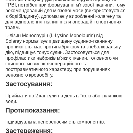
ГРВІ, потрібен при формуванні м'язової тканини, тому
рекомендований для м'язової маси (використовується
в бодібілдингу), допомагає у виробленні колагену та
для відновлення тканин після операцій і спортивних
травм.
L-лізин Монолаурін (L-Lysine Monolaurin) від
Solaray
нормалізує підвищену судинно-тканинну
проникність, має протинабрякову та знеболювальну
дію, підвищує тонус судин. Застосовується для
профілактики набряків м'яких тканин, головного чи
спинного мозку післяопераційного та
посттравматичного характеру, при порушеннях
венозного кровообігу.
Застосування:
Приймати
по 2 капсули на день
із їжею або склянкою
води.
Протипоказання:
Індивідуальна непереносимість компонентів.
Застереження: