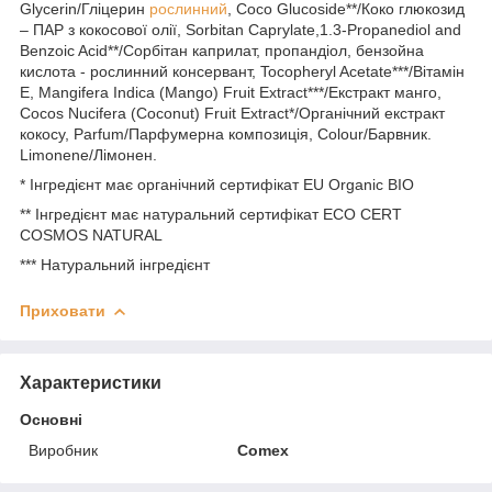
Glycerin/Гліцерин
рослинний
, Coco Glucoside**/Коко глюкозид
– ПАР з кокосової олії, Sorbitan Caprylate,1.3-Propanediol and
Benzoic Acid**/Сорбітан каприлат, пропандіол, бензойна
кислота - рослинний консервант, Tocopheryl Acetate***/Вітамін
Е, Mangifera Indica (Mango) Fruit Extract***/Екстракт манго,
Cocos Nucifera (Coconut) Fruit Extract*/Органічний екстракт
кокосу, Parfum/Парфумерна композиція, Colour/Барвник.
Limonene/Лімонен.
* Інгредієнт має органічний сертифікат EU Organic BIO
** Інгредієнт має натуральний сертифікат ECO CERT
COSMOS NATURAL
*** Натуральний інгредієнт
Приховати
Характеристики
Основні
Виробник
Comex