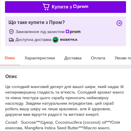
Купити з
Що таке купити з Пром?
Замовлення під захистом
Доступна доставка
Опис
Характеристики
Доставка
Оплата
Умови п
Опис
Це солодкий манговий десерт для вашої шкіри, який надає їй
неперевершену гладкість та м'якість. Солодкий аромат манго
та ніжна текстура цього скрабу приносить неймовірну
насолоду. Завдяки натуральним інгредієнтам, цей скраб
робить вашу шкіру не лише красивою, але й здоровою,
даруючи вам відчуття радості та життєвої енергії.
Склад:
Sucrose***/Цукор, Cocosnucifera (coconut) oil***/Олія
кокосова, Mangifera Indica Seed Butter***/Масло манго,