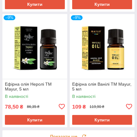
Купити
Купити
–9%
–9%
Ефірна олія Неролі ТМ
Ефірна олія Ванілі ТМ Mayur,
Mayur, 5 мл
5 мл
В наявності
В наявності
78,50
109
₴
₴
86,35 ₴
119,90 ₴
Купити
Купити
Показати ще