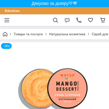
Дякуємо за довіру💛💙
Edochoс
Товари та послуги
Натуральна косметика
Скраб для
–9%