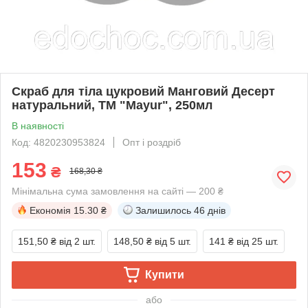
Скраб для тіла цукровий Манговий Десерт
натуральний, ТМ "Mayur", 250мл
В наявності
Код: 4820230953824
Опт і роздріб
153
₴
168,30 ₴
Мінімальна сума замовлення на сайті — 200 ₴
Економія
15.30 ₴
Залишилось
46 днів
151,50 ₴
від 2 шт.
148,50 ₴
від 5 шт.
141 ₴
від 25 шт.
Купити
або