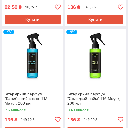
82,50
136
₴
₴
90,75 ₴
149,60 ₴
Купити
Купити
–9%
–9%
Інтер'єрний парфум
Інтер'єрний парфум
"Карибський кокос" ТМ
"Солодкий лайм" ТМ Mayur,
Mayur, 200 мл
200 мл
В наявності
В наявності
136
136
₴
₴
149,60 ₴
149,60 ₴