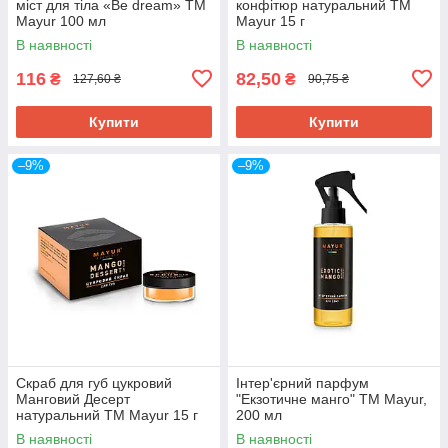
міст для тіла «Be dream» ТМ
конфітюр натуральний ТМ
Mayur 100 мл
Mayur 15 г
В наявності
В наявності
116
82,50
₴
₴
127,60 ₴
90,75 ₴
Купити
Купити
–9%
–9%
Скраб для губ цукровий
Інтер'єрний парфум
Манговий Десерт
"Екзотичне манго" ТМ Mayur,
натуральний ТМ Mayur 15 г
200 мл
В наявності
В наявності