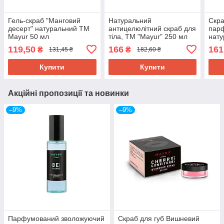
Гель-скраб "Манговий
Натуральний
Скра
десерт" натуральний TM
антицелюлітний скраб для
пар
Mayur 50 мл
тіла, TM "Mayur" 250 мл
нату
250 
119,50
166
161
₴
₴
131,45 ₴
182,60 ₴
Купити
Купити
Акційні пропозиції та новинки
–9%
–9%
Парфумований зволожуючий
Скраб для губ Вишневий