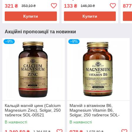
321
133
877
₴
₴
353,10 ₴
146,30 ₴
Купити
Купити
Акційні пропозиції та новинки
–9%
–9%
Кальцій магній цинк (Calcium
Магній з вітаміном В6,
Magnesium Zinc), Solgar, 250
Magnesium Vitamin B6,
таблеток SOL-00521
Solgar, 250 таблеток SOL-
01721
В наявності
В наявності
1 240,50
978