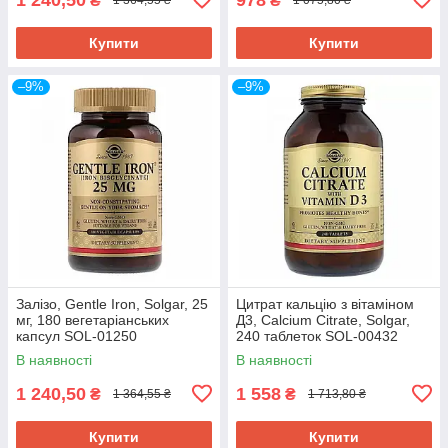
₴
₴
1 364,55 ₴
1 075,80 ₴
Купити
Купити
–9%
–9%
Залізо, Gentle Iron, Solgar, 25
Цитрат кальцію з вітаміном
мг, 180 вегетаріанських
Д3, Calcium Citrate, Solgar,
капсул SOL-01250
240 таблеток SOL-00432
В наявності
В наявності
1 240,50
1 558
₴
₴
1 364,55 ₴
1 713,80 ₴
Купити
Купити