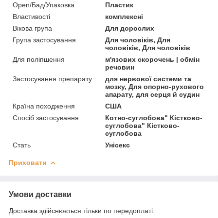
Open/Бад/Упаковка
Пластик
Властивості
комплексні
Вікова група
Для дорослих
Група застосування
Для чоловіків, Для
чоловіків, Для чоловіків
Для поліпшення
м'язових скорочень | обмін
речовин
Застосування препарату
для нервової системи та
мозку, Для опорно-рухового
апарату, для серця й судин
Країна походження
США
Спосіб застосування
Котно-суглобова" Кістково-
суглобова" Кістково-
суглобова
Стать
Унісекс
Приховати
Умови доставки
Доставка здійснюється тільки по передоплаті.