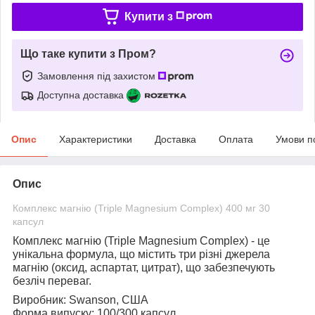
Купити з
Що таке купити з Пром?
Замовлення під захистом
Доступна доставка
Опис
Характеристики
Доставка
Оплата
Умови п
Опис
Комплекс магнію (Triple Magnesium Complex) 400 мг 30
капсул
Комплекс магнію (Triple Magnesium Complex)
- це
унікальна формула, що містить три різні джерела
магнію (оксид, аспартат, цитрат), що забезпечують
безліч переваг.
Виробник:
Swanson, США
Форма випуску:
100/300 капсул