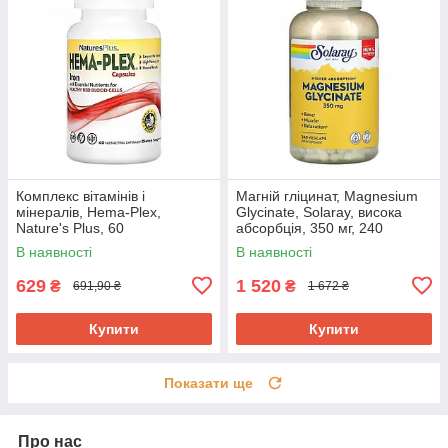
Комплекс вітамінів і
Магній гліцинат, Magnesium
мінералів, Hema-Plex,
Glycinate, Solaray, висока
Nature's Plus, 60
абсорбція, 350 мг, 240
швидкодіючих
вегетаріанських капсул SOR-
В наявності
В наявності
вегетаріанських капсул NAP-
89504
03772
629
1 520
₴
₴
691,90 ₴
1 672 ₴
Купити
Купити
Показати ще
Про нас