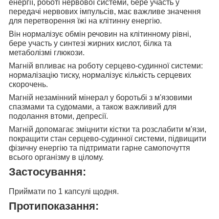
енергії, роботі нервової системи, бере участь у
передачі нервових імпульсів, має важливе значення
для перетворення їжі на клітинну енергію.
Він нормалізує
обмін речовин на клітинному рівні,
бере участь у синтезі жирних кислот, білка та
метаболізмі глюкози.
Магній впливає на роботу
серцево-судинної системи:
нормалізацію тиску, нормалізує кількість серцевих
скорочень.
Магній незамінний мінерал у боротьбі з
м'язовими
спазмами та судомами, а також важливий для
подолання втоми, депресії.
Магній допомагає зміцнити
кістки та розслабити м'язи,
покращити стан серцево-судинної системи, підвищити
фізичну енергію та підтримати гарне самопочуття
всього організму в цілому.
Застосування:
Приймати по 1 капсулі щодня.
Протипоказання: