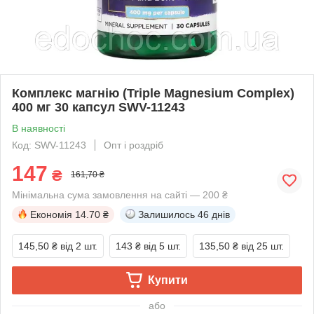
Комплекс магнію (Triple Magnesium Complex)
400 мг 30 капсул SWV-11243
В наявності
Код: SWV-11243
Опт і роздріб
147
₴
161,70 ₴
Мінімальна сума замовлення на сайті — 200 ₴
Економія
14.70 ₴
Залишилось
46 днів
145,50 ₴
від 2 шт.
143 ₴
від 5 шт.
135,50 ₴
від 25 шт.
Купити
або