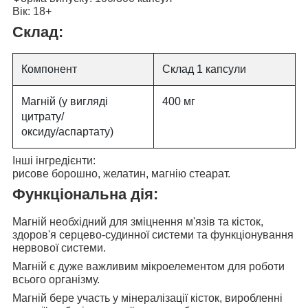
Вік:
18+
Склад:
Компонент
Склад 1 капсули
Магній (у вигляді
400 мг
цитрату/
оксиду/аспартату)
Інші інгредієнти:
рисове борошно, желатин, магнію стеарат.
Функціональна дія:
Магній необхідний для
зміцнення м'язів та кісток,
здоров'я серцево-судинної системи та функціонування
нервової системи.
Магній є дуже важливим мікроелементом для
роботи
всього організму.
Магній бере участь у
мінералізації кісток, виробленні