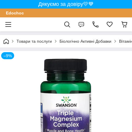
Дякуємо за довіру💛💙
Edochoс
Товари та послуги
Біологічно Активні Добавки
Вітамі
–9%