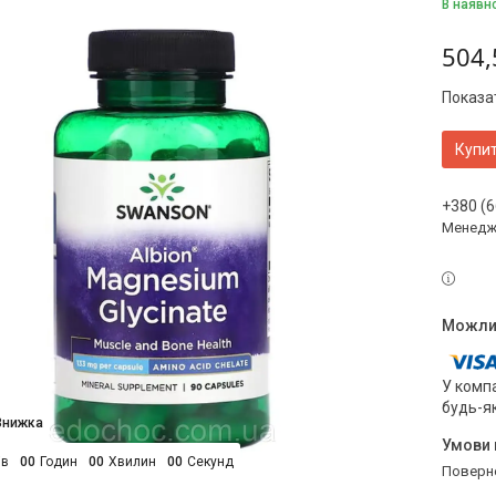
В наявн
504,
Показат
Купи
+380 (6
Менедж
У компа
будь-я
ів
0
0
Годин
0
0
Хвилин
0
0
Секунд
поверн