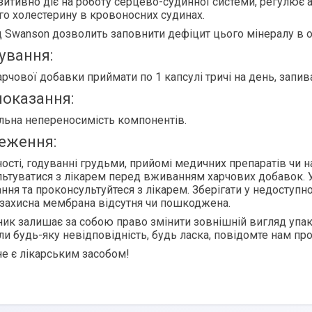
зитивно діє
на роботу серцево-судинної системи, регулює 
о холестерину в кровоносних судинах.
д Swanson дозволить
заповнити дефіцит цього мінералу в о
ування:
харчової добавки приймати по 1 капсулі тричі на день
, запи
оказання:
льна непереносимість компонентів.
еження:
ності, годуванні грудьми, прийомі медичних препаратів чи 
ьтуватися з лікарем перед вживанням харчових добавок. У
ння та проконсультуйтеся з лікарем. Зберігати у недоступн
захисна мембрана відсутня чи пошкоджена.
ик залишає за собою право змінити зовнішній вигляд упак
ли будь-яку невідповідність, будь ласка, повідомте нам про
е є лікарським засобом!