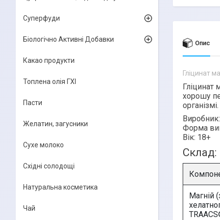
Суперфуди
Біологічно Активні Добавки
Опис
Какао продукти
Гліцинат ма
Топлена олія ГХІ
Гліцинат м
хорошу пе
Пасти
організмі.
Виробник:
Желатин, загусники
Форма ви
Вік:
18+
Сухе молоко
Склад:
Східні солодощі
Компон
Натуральна косметика
Магній 
хелатно
Чай
TRAACS®