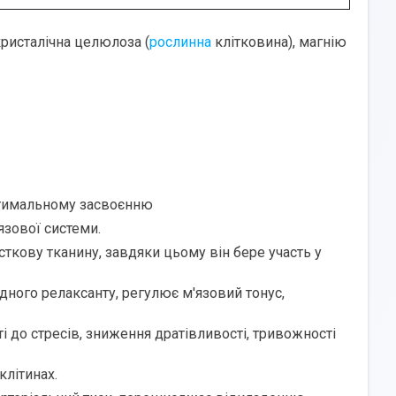
ристалічна целюлоза (
рослинна
клітковина), магнію
птимальному засвоєнню
язової системи.
сткову тканину, завдяки цьому він бере участь у
дного релаксанту, регулює м'язовий тонус,
 до стресів, зниження дратівливості, тривожності
клітинах.