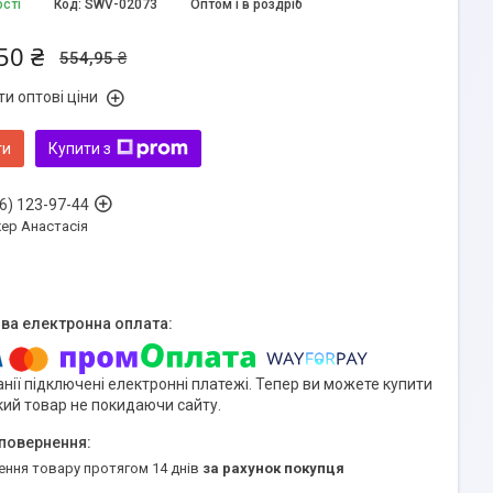
ості
Код:
SWV-02073
Оптом і в роздріб
50 ₴
554,95 ₴
и оптові ціни
ти
Купити з
6) 123-97-44
ер Анастасія
нії підключені електронні платежі. Тепер ви можете купити
кий товар не покидаючи сайту.
ення товару протягом 14 днів
за рахунок покупця