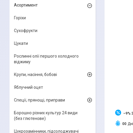
Асортимент
Горіхи
Сухофрукти
Цукати
Рослинні олії першого холодного
віджиму
Крупи, насіння, бобові
Яблучний оцет
Спеції, прянощі, приправи
Борошно різних культур 24 види
–9%
(без глютенове)
0
0
Дн
Цукрозамінники, підсолоджувачі