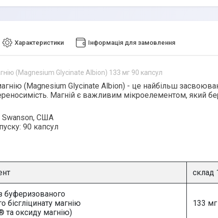
Характеристики
Інформація для замовлення
гнію (Magnesium Glycinate Albion) 133 мг 90 капсул
агнію (Magnesium Glycinate Albion)
- це найбільш засвоюван
реносимість. Магній є важливим мікроелементом, який бере
Swanson, США
пуску:
90 капсул
ент
склад 
(з буферизованого
го бісгліцинату магнію
133 мг
 та оксиду магнію)