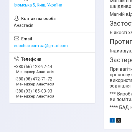
Магній по
Ізюмська 5, Київ, Україна
шкідливог
Магній ві
Застос
Анастасія
В якості 
Протип
edochoc.com.ua@gmail.com
Індивідуа
Застер
+380 (66) 123-97-44
При вагіт
Менеджер Анастасія
проконсул
+380 (98) 472-71-72
використа
Менеджер Анастасія
зовнішня 
+380 (93) 185-03-93
***
Виробн
Менеджер Анастасія
ви поміти
****
БАД н