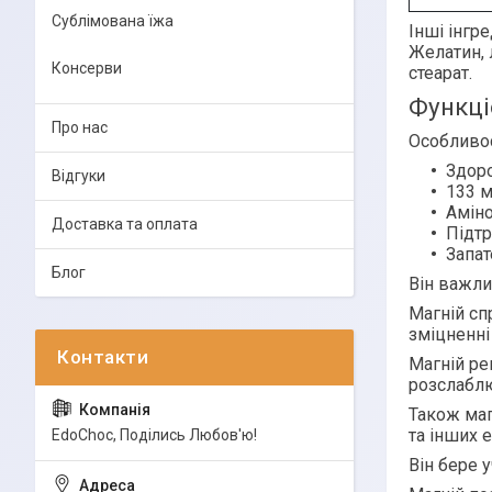
Сублімована їжа
Інші інгре
Желатин, 
Консерви
стеарат.
Функці
Про нас
Особливос
Здоро
Відгуки
133 м
Аміно
Доставка та оплата
Підтр
Запат
Блог
Він важли
Магній сп
зміцненні
Магній р
розслаблю
Також маг
та інших 
EdoСhoc, Поділись Любов'ю!
Він бере 