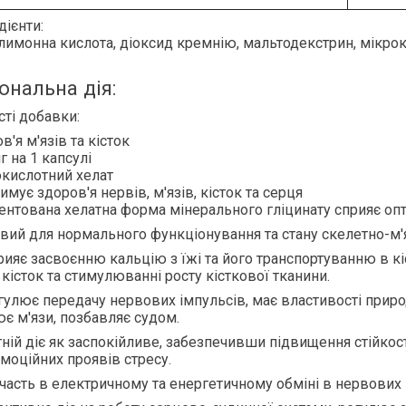
дієнти:
лимонна кислота, діоксид кремнію, мальтодекстрин, мікрок
ональна дія:
ті добавки:
в'я м'язів та кісток
г на 1 капсулі
кислотний хелат
имує здоров'я нервів, м'язів, кісток та серця
ентована хелатна форма мінерального гліцинату сприяє о
вий для
нормального функціонування та стану скелетно-м'
рияє
засвоєнню кальцію з їжі та його транспортуванню в кі
 кісток та стимулюванні росту кісткової тканини.
егулює
передачу нервових імпульсів, має властивості приро
є м'язи, позбавляє судом.
ній діє
як заспокійливе, забезпечивши підвищення стійкості
емоційних проявів стресу.
участь
в електричному та енергетичному обміні в нервових 