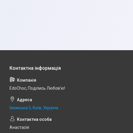
EdoСhoc, Поділись Любов'ю!
Ізюмська 5, Київ, Україна
Анастасія