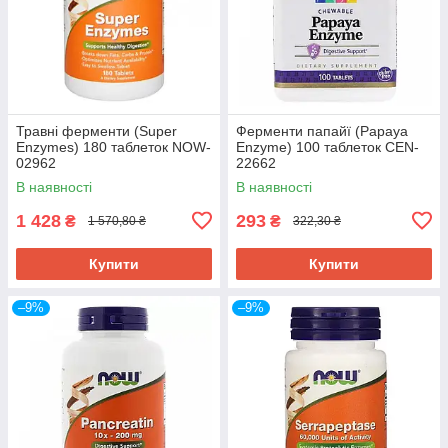
Травні ферменти (Super
Ферменти папайї (Papaya
Enzymes) 180 таблеток NOW-
Enzyme) 100 таблеток CEN-
02962
22662
В наявності
В наявності
1 428
293
₴
₴
1 570,80 ₴
322,30 ₴
Купити
Купити
–9%
–9%