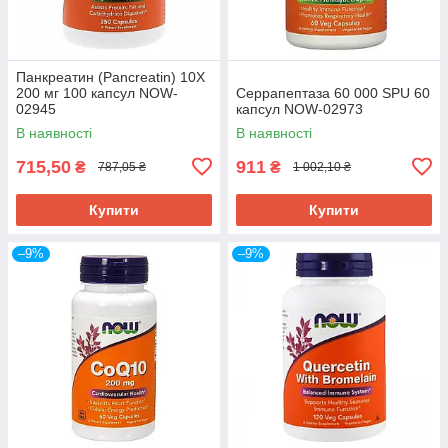
Панкреатин (Pancreatin) 10X
200 мг 100 капсул NOW-
Серрапептаза 60 000 SPU 60
02945
капсул NOW-02973
В наявності
В наявності
715,50
911
₴
₴
787,05 ₴
1 002,10 ₴
Купити
Купити
–9%
–9%