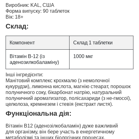
Виробник:
KAL, США
Форма випуску:
90 таблеток
Вік:
18+
Склад:
Компонент
Склад 1 таблетки
Вітамін В-12 (із
1000 мкг
аденозилкобаламіну)
Інші інгредієнти:
Манітовий комплекс крохмалю (з немолочної
кукурудзи), лимонна кислота, магнію стеарат, порошок
полуничного соку, бікарбонат натрію, натуральний
полуничний ароматизатор, полісахариди (з не-гмосої),
целюлоза, кремнезем і стевія (екстракт листя).
Функціональна дія:
Вітамін В12 (аденозілкобаламін) дуже важливий
для
організму, він бере участь в енергетичному
метаболізмі та інших біологічних процесах.