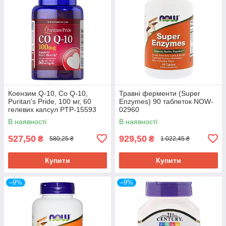
Коензим Q-10, Co Q-10,
Травні ферменти (Super
Puritan's Pride, 100 мг, 60
Enzymes) 90 таблеток NOW-
гелевих капсул PTP-15593
02960
В наявності
В наявності
527,50
929,50
₴
₴
580,25 ₴
1 022,45 ₴
Купити
Купити
–9%
–9%