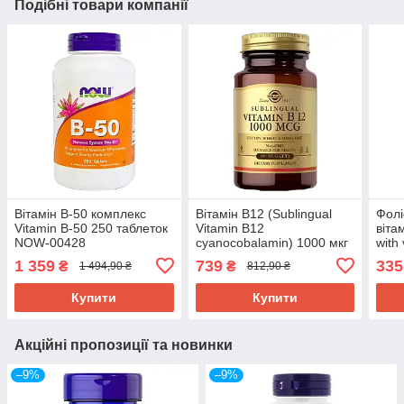
Подібні товари компанії
Вітамін В-50 комплекс
Вітамін В12 (Sublingual
Фолі
Vitamin B-50 250 таблеток
Vitamin В12
віта
NOW-00428
cyanocobalamin) 1000 мкг
with
100 таблеток SOL-03229
мкг/
1 359
739
335
₴
₴
1 494,90 ₴
812,90 ₴
NOW
Купити
Купити
Акційні пропозиції та новинки
–9%
–9%