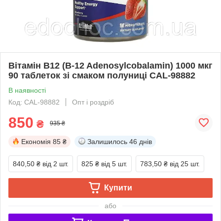
Вітамін В12 (B-12 Adenosylcobalamin) 1000 мкг
90 таблеток зі смаком полуниці CAL-98882
В наявності
Код: CAL-98882
Опт і роздріб
850
₴
935 ₴
Економія
85 ₴
Залишилось
46 днів
840,50 ₴
від 2 шт.
825 ₴
від 5 шт.
783,50 ₴
від 25 шт.
Купити
або