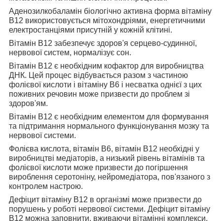
Аденозилкобаламін біологічно активна форма вітаміну
В12 використовується
мітохондріями, енергетичними
електростанціями присутній у кожній клітині.
Вітамін В12 забезпечує
здоров'я серцево-судинної,
нервової систем, нормалізує сон.
Вітамін B12 є необхідним
кофактор для виробництва
ДНК. Цей процес відбувається разом з частиною
фолієвої кислоти і вітаміну В6 і несватка однієї з цих
поживних речовин може призвести до проблем зі
здоров'ям.
Вітамін В12 є необхідним елементом для
формування
та підтримання нормального функціонування мозку та
нервової системи.
Фолієва кислота, вітамін В6, вітамін В12 необхідні у
виробництві
медіаторів, а низький рівень вітамінів та
фолієвої кислоти може призвести до погіршення
вироблення серотоніну, нейромедіатора, пов'язаного з
контролем настрою.
Дефіцит вітаміну В12 в організмі може призвести
до
порушень у роботі нервової системи. Дефіцит вітаміну
В12 можна заповнити, вживаючи вітамінні комплекси,