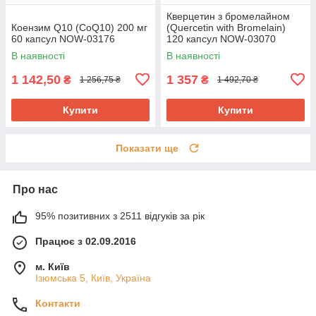
Кверцетин з бромелайном
Коензим Q10 (CoQ10) 200 мг
(Quercetin with Bromelain)
60 капсул NOW-03176
120 капсул NOW-03070
В наявності
В наявності
1 142,50
1 357
₴
₴
1 256,75 ₴
1 492,70 ₴
Купити
Купити
Показати ще
Про нас
95% позитивних з 2511 відгуків за рік
Працює з 02.09.2016
м. Київ
Ізюмська 5, Київ, Україна
Контакти