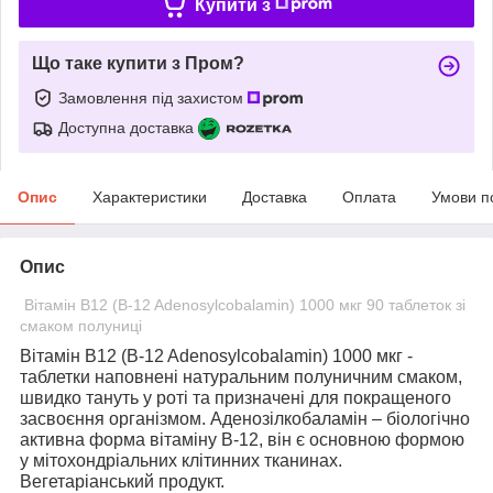
Купити з
Що таке купити з Пром?
Замовлення під захистом
Доступна доставка
Опис
Характеристики
Доставка
Оплата
Умови п
Опис
Вітамін В12 (B-12 Adenosylcobalamin) 1000 мкг 90 таблеток зі
смаком полуниці
Вітамін В12 (B-12 Adenosylcobalamin) 1000 мкг
-
таблетки наповнені натуральним полуничним смаком,
швидко тануть у роті та призначені для покращеного
засвоєння організмом. Аденозілкобаламін – біологічно
активна форма вітаміну B-12, він є основною формою
у мітохондріальних клітинних тканинах.
Вегетаріанський продукт.