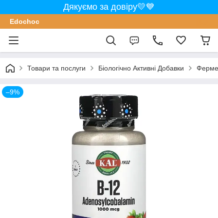
Дякуємо за довіру💛💙
Edochoс
Товари та послуги
Біологічно Активні Добавки
Ферме
–9%