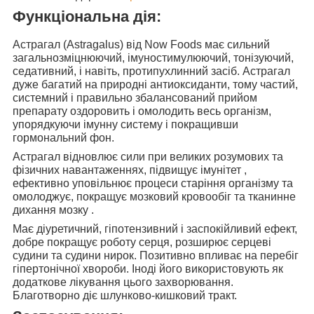
Функціональна дія:
Астрагал (Astragalus) від Now Foods
має сильний
загальнозміцнюючий, імуностимулюючий, тонізуючий
,
седативний, і навіть, протипухлинний засіб. Астрагал
дуже
багатий на природні антиоксиданти
, тому частий,
системний і правильно збалансований прийом
препарату оздоровить і омолодить весь організм,
упорядкуючи імунну систему і покращивши
гормональний фон.
Астрагал
відновлює сили при великих розумових та
фізичних навантаженнях, підвищує імунітет
,
ефективно уповільнює процеси старіння організму та
омолоджує,
покращує мозковий кровообіг та тканинне
дихання мозку
.
Має
діуретичний, гіпотензивний і заспокійливий ефект,
добре покращує роботу серця, розширює серцеві
судини та судини нирок. Позитивно впливає на перебіг
гіпертонічної хвороби. Іноді його використовують як
додаткове лікування цього захворювання.
Благотворно діє шлунково-кишковий тракт.