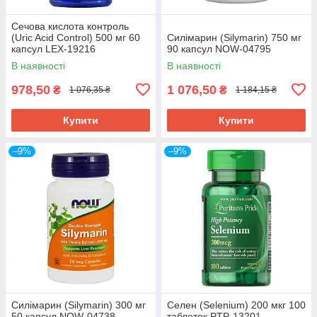
Сечова кислота контроль
(Uric Acid Control) 500 мг 60
Силімарин (Silymarin) 750 мг
капсул LEX-19216
90 капсул NOW-04795
В наявності
В наявності
978,50
1 076,50
₴
₴
1 076,35 ₴
1 184,15 ₴
Купити
Купити
–9%
–9%
Силімарин (Silymarin) 300 мг
Селен (Selenium) 200 мкг 100
50 капсул NOW-04738
таблеток PTP-13201