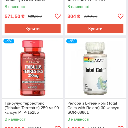
В наявності
В наявності
571,50
304
₴
₴
628,65 ₴
334,40 ₴
Купити
Купити
–9%
–9%
Трибулус террестрис
Релора з L-теаніном (Total
(Tribulus Terrestris) 250 мг 90
Calm with Relora) 30 капсул
капсул PTP-15255
SOR-08861
В наявності
В наявності