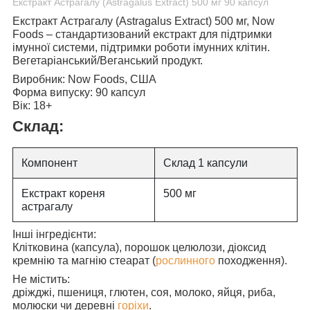
Екстракт Астрагалу (Astragalus Extract) 500 мг 90 капсул
Екстракт Астрагалу (Astragalus Extract) 500 мг, Now
Foods
– стандартизований екстракт для підтримки
імунної системи, підтримки роботи імунних клітин.
Вегетаріанський/Веганський продукт.
Виробник:
Now Foods, США
Форма випуску:
90 капсул
Вік:
18+
Склад:
Компонент
Склад 1 капсули
Екстракт кореня
500 мг
астрагалу
Інші інгредієнти:
Клітковина (капсула), порошок целюлози, діоксид
кремнію та магнію стеарат (
рослинного
походження).
Не містить:
дріжджі, пшениця, глютен, соя, молоко, яйця, риба,
молюски чи деревні
горіхи
.