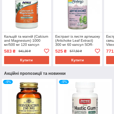
Кальцій та магній (Calcium
Екстракт із листя артишоку
Екст
and Magnesium) 1000
(Artichoke Leaf Extract)
свящ
мг/500 мг 120 капсул
300 мг 60 капсул SOR-
Vite
NOW-01251
03080
кап
583
525
771
₴
₴
641,30 ₴
577,50 ₴
Купити
Купити
Акційні пропозиції та новинки
–9%
–9%