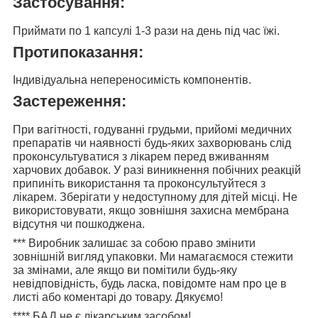
Застосування:
Приймати по
1 капсулі 1-3 рази на день
під час їжі.
Протипоказання:
Індивідуальна непереносимість компонентів.
Застереження:
При вагітності, годуванні грудьми, прийомі медичних
препаратів чи наявності будь-яких захворювань слід
проконсультуватися з лікарем перед вживанням
харчових добавок. У разі виникнення побічних реакцій
припиніть використання та проконсультуйтеся з
лікарем. Зберігати у недоступному для дітей місці. Не
використовувати, якщо зовнішня захисна мембрана
відсутня чи пошкоджена.
***
Виробник залишає за собою право змінити
зовнішній вигляд упаковки. Ми намагаємося стежити
за змінами, але якщо ви помітили будь-яку
невідповідність, будь ласка, повідомте нам про це в
листі або коментарі до товару. Дякуємо!
****
БАД не є лікарським засобом!