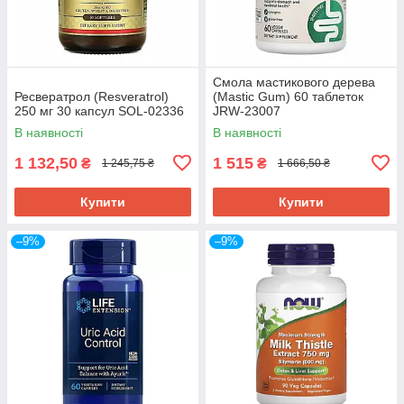
Смола мастикового дерева
Ресвератрол (Resveratrol)
(Mastic Gum) 60 таблеток
250 мг 30 капсул SOL-02336
JRW-23007
В наявності
В наявності
1 132,50
1 515
₴
₴
1 245,75 ₴
1 666,50 ₴
Купити
Купити
–9%
–9%