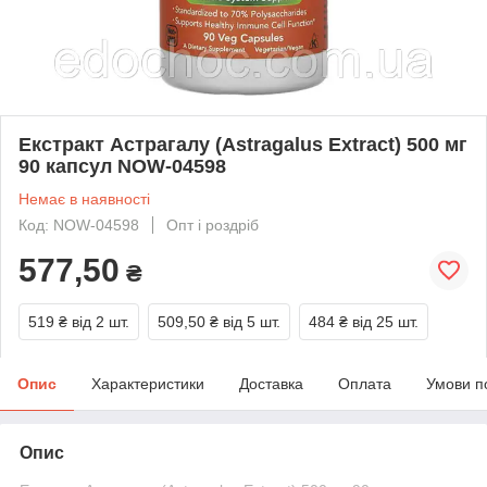
Екстракт Астрагалу (Astragalus Extract) 500 мг
90 капсул NOW-04598
Немає в наявності
Код: NOW-04598
Опт і роздріб
577,50
₴
519 ₴
від 2 шт.
509,50 ₴
від 5 шт.
484 ₴
від 25 шт.
Опис
Характеристики
Доставка
Оплата
Умови п
Опис