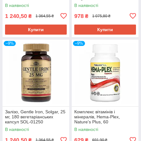
01721
В наявності
В наявності
1 240,50
978
₴
₴
1 364,55 ₴
1 075,80 ₴
Купити
Купити
–9%
–9%
Залізо, Gentle Iron, Solgar, 25
Комплекс вітамінів і
мг, 180 вегетаріанських
мінералів, Hema-Plex,
капсул SOL-01250
Nature's Plus, 60
швидкодіючих
В наявності
В наявності
вегетаріанських капсул NAP-
03772
1 240,50
629
₴
₴
1 364,55 ₴
691,90 ₴