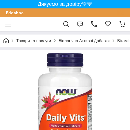
Дякуємо за довіру💛💙
Edochoс
Товари та послуги
Біологічно Активні Добавки
Вітамі