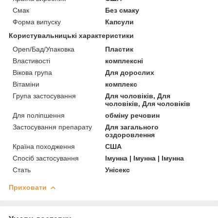
Смак
Без смаку
Форма випуску
Капсули
Користувальницькі характеристики
Open/Бад/Упаковка
Пластик
Властивості
комплексні
Вікова група
Для дорослих
Вітаміни
комплекс
Група застосування
Для чоловіків, Для
чоловіків, Для чоловіків
Для поліпшення
обміну речовин
Застосування препарату
Для загального
оздоровлення
Країна походження
США
Спосіб застосування
Імунна | Імунна | Імунна
Стать
Унісекс
Приховати