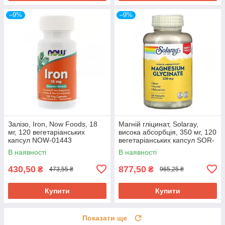
–9%
–9%
Залізо, Iron, Now Foods, 18
Магній гліцинат, Solaray,
мг, 120 вегетаріанських
висока абсорбція, 350 мг, 120
капсул NOW-01443
вегетаріанських капсул SOR-
54901
В наявності
В наявності
430,50
877,50
₴
₴
473,55 ₴
965,25 ₴
Купити
Купити
Показати ще