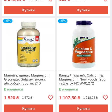
Купити
Купити
–9%
–9%
Магній гліцинат, Magnesium
Кальцій і магній, Calcium &
Glycinate, Solaray, висока
Magnesium, Now Foods, 250
абсорбція, 350 мг, 240
таблеток NOW-01272
вегетаріанських капсул SOR-
В наявності
В наявності
89504
1 520
1 107,50
₴
₴
1 672 ₴
1 218,25 ₴
Купити
Купити