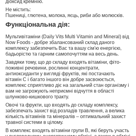
діоксид кремнію.
Не містить:
Пшениці, глютена, молока, яєць, риби або молюсків.
Функціональна дія:
Мультивітаміни (Daily Vits Multi Vitamin and Mineral) від
Now Foods - добре збалансований склад даного
комплексу
забезпечить Вас та вашу сім'ю енергією,
бадьорістю та гарним самопочуттям
на весь день.
Завдяки тому, що до складу входять вітаміни
, фіто-
поживні речовини, рослинні концентрати,
антиоксиданти у вигляді фруктів, які постачають
вітамін С і багато іншого він добре засвоюється,
комплекс сприятливо діє на загальний стан організму і
вам не загрожують неприємні відчуття в області
шлунково-кишкового тракту.
Овочі та фрукти, що входять до складу комплексу
,
забезпечать захист від розладів травлення, а велика
кількість вітамінів та мінералів – оптимальний захист
травної системи в цілому.
В комплекс входять вітаміни групи В
, які беруть участь