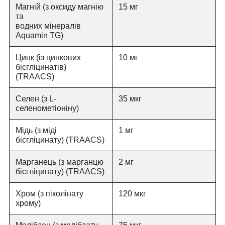
Магній (з оксиду магнію
15 мг
та
водних мінералів
Aquamin TG)
Цинк (із цинкових
10 мг
бісгліцинатів)
(TRAACS)
Селен (з L-
35 мкг
селенометіоніну)
Мідь (з міді
1 мг
бісгліцинату) (TRAACS)
Марганець (з марганцю
2 мг
бісгліцинату) (TRAACS)
Хром (з піколінату
120 мкг
хрому)