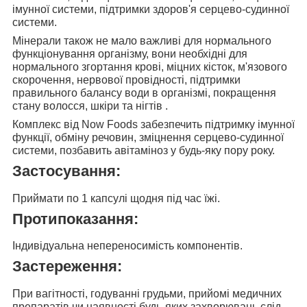
імунної системи, підтримки здоров'я серцево-судинної
системи.
Мінерали також не мало важливі
для нормального
функціонування організму, вони необхідні для
нормального згортання крові, міцних кісток, м'язового
скорочення, нервової провідності, підтримки
правильного балансу води в організмі, покращення
стану волосся, шкіри та нігтів .
Комплекс від Now Foods забезпечить підтримку
імунної
функції, обміну речовин, зміцнення серцево-судинної
системи, позбавить авітаміноз у будь-яку пору року.
Застосування:
Приймати по
1 капсулі щодня
під час їжі.
Протипоказання:
Індивідуальна непереносимість компонентів.
Застереження:
При вагітності, годуванні грудьми, прийомі медичних
препаратів чи наявності будь-яких захворювань слід