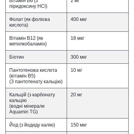
Вітамін B6 (з
2 мг
піридоксину HCl)
Фолат (як фолієва
400 мкг
кислота)
Вітамін В12 (як
18 мкг
метилкобаламін)
Біотин
300 мкг
Пантотенова кислота
10 мг
(вітамін B5)
(З пантотенату кальцію)
Кальцій (з карбонату
20 мг
кальцію
(водні мінерали
Aquamin TG)
Йод (з йодиду калію)
150 мкг