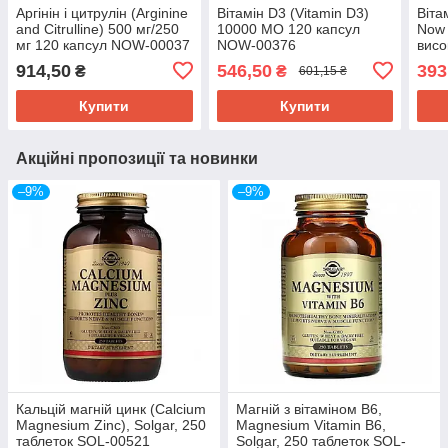
Аргінін і цитрулін (Arginine
Вітамін D3 (Vitamin D3)
Віта
and Citrulline) 500 мг/250
10000 МО 120 капсул
Now 
мг 120 капсул NOW-00037
NOW-00376
висо
мкг 
914,50
546,50
393
₴
₴
601,15 ₴
геле
003
Купити
Купити
Акційні пропозиції та новинки
–9%
–9%
Кальцій магній цинк (Calcium
Магній з вітаміном В6,
Magnesium Zinc), Solgar, 250
Magnesium Vitamin B6,
таблеток SOL-00521
Solgar, 250 таблеток SOL-