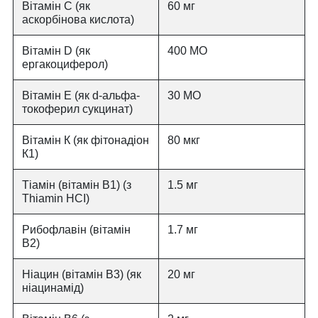
Вітамін С (як
60 мг
аскорбінова кислота)
Вітамін D (як
400 МО
ергакоциферол)
Вітамін Е (як d-альфа-
30 МО
токоферил сукцинат)
Вітамін К (як фітонадіон
80 мкг
К1)
Тіамін (вітамін B1) (з
1.5 мг
Thiamin HCI)
Рибофлавін (вітамін
1.7 мг
B2)
Ніацин (вітамін B3) (як
20 мг
ніацинамід)