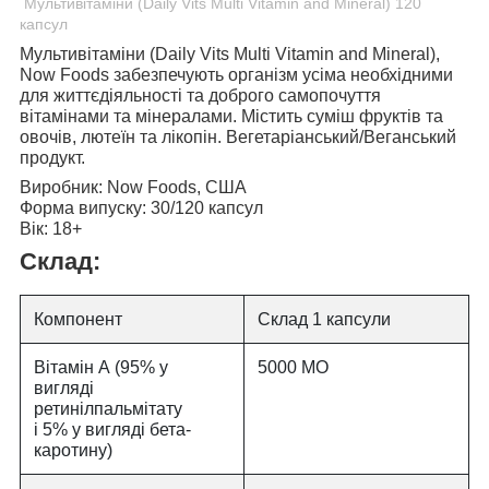
Мультивітаміни (Daily Vits Multi Vitamin and Mineral) 120
капсул
Мультивітаміни (Daily Vits Multi Vitamin and Mineral),
Now Foods
забезпечують організм усіма необхідними
для життєдіяльності та доброго самопочуття
вітамінами та мінералами. Містить суміш фруктів та
овочів, лютеїн та лікопін. Вегетаріанський/Веганський
продукт.
Виробник:
Now Foods, США
Форма випуску:
30/120 капсул
Вік:
18+
Склад:
Компонент
Склад 1 капсули
Вітамін А (95% у
5000 МО
вигляді
ретинілпальмітату
і 5% у вигляді бета-
каротину)