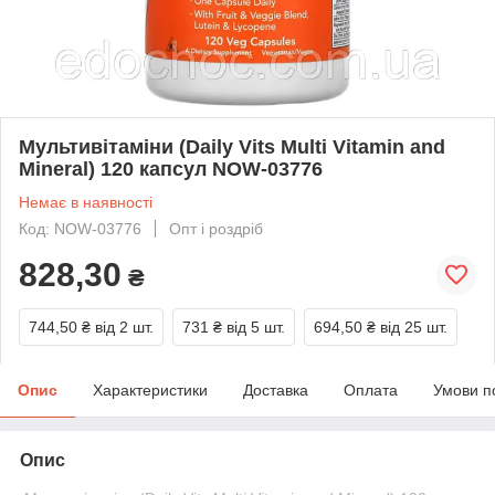
Мультивітаміни (Daily Vits Multi Vitamin and
Mineral) 120 капсул NOW-03776
Немає в наявності
Код: NOW-03776
Опт і роздріб
828,30
₴
744,50 ₴
від 2 шт.
731 ₴
від 5 шт.
694,50 ₴
від 25 шт.
Опис
Характеристики
Доставка
Оплата
Умови п
Опис