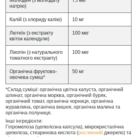
Молібден (з молібдату
75 мкг
натрію)
Калій (з хлориду калію)
10 мг
Лютеїн (з екстракту
100 мкг
квіток календули)
Лікопін (з натурального
100 мкг
томатного екстракту)
Органічна фруктово-
50 мг
овочева суміш*
*Склад суміші: органічна цвітна капуста, органічний
шпинат, органічна морква, органічний буряк,
органічний томат, органічна чорниця, органічна
журавлина, органічна вишня, органічна малина та
органічна полуниця.
Інші інгредієнти:
Гіпромелоза (целюлозна капсула), мікрокристалічна
целюлоза, стеаринова кислота (
рослинний
джерело) та