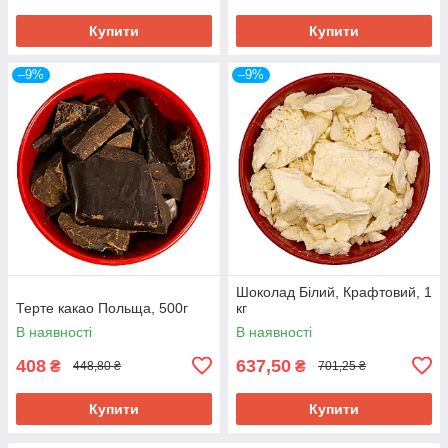
Купити
Купити
–9%
–9%
Шоколад Білий, Крафтовий, 1
Терте какао Польща, 500г
кг
В наявності
В наявності
408
637,50
₴
₴
448,80 ₴
701,25 ₴
Купити
Купити