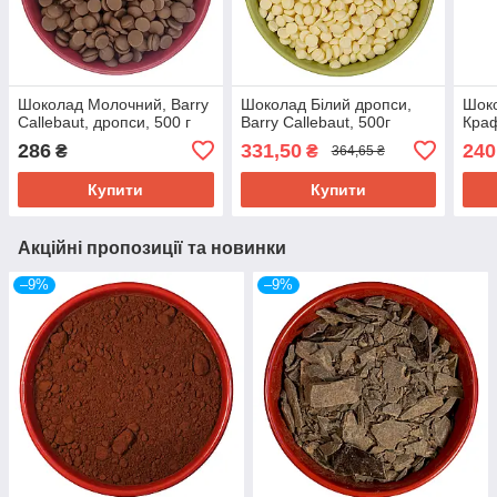
Шоколад Молочний, Barry
Шоколад Білий дропси,
Шок
Callebaut, дропси, 500 г
Barry Callebaut, 500г
Краф
286
331,50
240
₴
₴
364,65 ₴
Купити
Купити
Акційні пропозиції та новинки
–9%
–9%