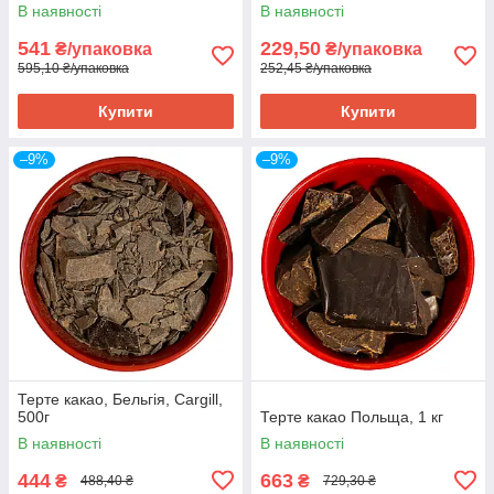
В наявності
В наявності
541
229,50
₴/упаковка
₴/упаковка
595,10 ₴/упаковка
252,45 ₴/упаковка
Купити
Купити
–9%
–9%
Терте какао, Бельгія, Cargill,
500г
Терте какао Польща, 1 кг
В наявності
В наявності
444
663
₴
₴
488,40 ₴
729,30 ₴