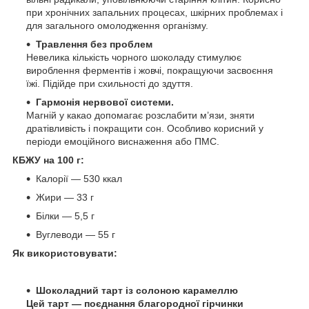
при хронічних запальних процесах, шкірних проблемах і
для загального омолодження організму.
Травлення без проблем
Невелика кількість чорного шоколаду стимулює
вироблення ферментів і жовчі, покращуючи засвоєння
їжі. Підійде при схильності до здуття.
Гармонія нервової системи.
Магній у какао допомагає розслабити м’язи, зняти
дратівливість і покращити сон. Особливо корисний у
періоди емоційного виснаження або ПМС.
КБЖУ на 100 г:
Калорії — 530 ккал
Жири — 33 г
Білки — 5,5 г
Вуглеводи — 55 г
Як використовувати:
Шоколадний тарт із солоною карамеллю
Цей тарт — поєднання благородної гірчинки