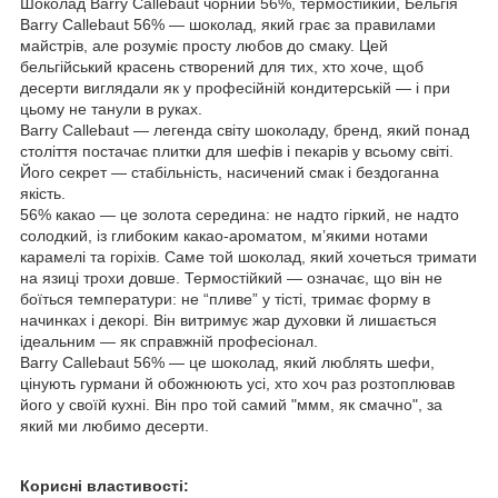
Шоколад Barry Callebaut чорний 56%, термостійкий, Бельгія
Barry Callebaut 56% — шоколад, який грає за правилами
майстрів, але розуміє просту любов до смаку. Цей
бельгійський красень створений для тих, хто хоче, щоб
десерти виглядали як у професійній кондитерській — і при
цьому не танули в руках.
Barry Callebaut — легенда світу шоколаду, бренд, який понад
століття постачає плитки для шефів і пекарів у всьому світі.
Його секрет — стабільність, насичений смак і бездоганна
якість.
56% какао — це золота середина: не надто гіркий, не надто
солодкий, із глибоким какао-ароматом, м’якими нотами
карамелі та горіхів. Саме той шоколад, який хочеться тримати
на язиці трохи довше.
Термостійкий — означає, що він не
боїться температури: не “пливе” у тісті, тримає форму в
начинках і декорі. Він витримує жар духовки й лишається
ідеальним — як справжній професіонал.
Barry Callebaut 56% — це шоколад, який люблять шефи,
цінують гурмани й обожнюють усі, хто хоч раз розтоплював
його у своїй кухні. Він про той самий "ммм, як смачно", за
який ми любимо десерти.
Корисні властивості: