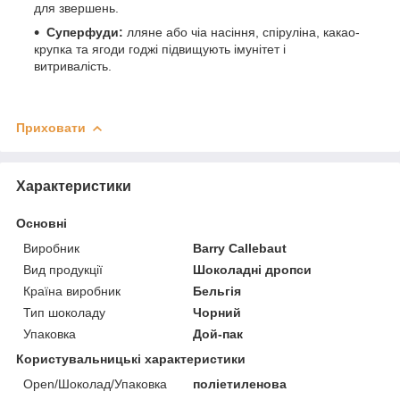
для звершень.
Суперфуди:
лляне або чіа насіння, спіруліна, какао-
крупка та ягоди годжі підвищують імунітет і
витривалість.
Приховати
Характеристики
Основні
Виробник
Barry Callebaut
Вид продукції
Шоколадні дропси
Країна виробник
Бельгія
Тип шоколаду
Чорний
Упаковка
Дой-пак
Користувальницькі характеристики
Open/Шоколад/Упаковка
поліетиленова