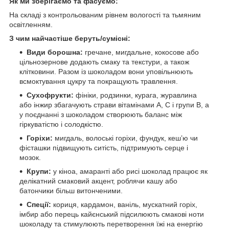
Як ми зберігаємо та фасуємо:
На складі з контрольованим рівнем вологості та тьмяним
освітленням.
З чим найчастіше беруть/cумісні:
Види борошна:
гречане, мигдальне, кокосове або
цільнозернове додають смаку та текстури, а також
клітковини. Разом із шоколадом вони уповільнюють
всмоктування цукру та покращують травлення.
Сухофрукти:
фініки, родзинки, курага, журавлина
або інжир збагачують страви вітамінами A, C і групи B, а
у поєднанні з шоколадом створюють баланс між
гіркуватістю і солодкістю.
Горіхи:
мигдаль, волоські горіхи, фундук, кеш’ю чи
фісташки підвищують ситість, підтримують серце і
мозок.
Крупи:
у кіноа, амаранті або рисі шоколад працює як
делікатний смаковий акцент, роблячи кашу або
батончики більш витонченими.
Спеції:
кориця, кардамон, ваніль, мускатний горіх,
імбир або перець кайєнський підсилюють смакові ноти
шоколаду та стимулюють перетворення їжі на енергію