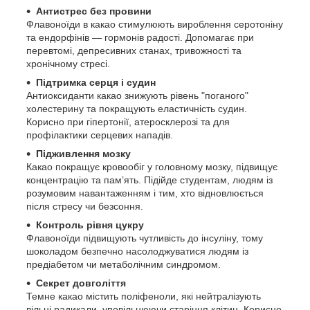
Антистрес без провини
Флавоноїди в какао стимулюють вироблення серотоніну
та ендорфінів — гормонів радості. Допомагає при
перевтомі, депресивних станах, тривожності та
хронічному стресі.
Підтримка серця і судин
Антиоксиданти какао знижують рівень "поганого"
холестерину та покращують еластичність судин.
Корисно при гіпертонії, атеросклерозі та для
профілактики серцевих нападів.
Підживлення мозку
Какао покращує кровообіг у головному мозку, підвищує
концентрацію та пам’ять. Підійде студентам, людям із
розумовим навантаженням і тим, хто відновлюється
після стресу чи безсоння.
Контроль рівня цукру
Флавоноїди підвищують чутливість до інсуліну, тому
шоколадом безпечно насолоджуватися людям із
предіабетом чи метаболічним синдромом.
Секрет довголіття
Темне какао містить поліфеноли, які нейтралізують
вільні радикали, уповільнюючи старіння клітин. Корисно