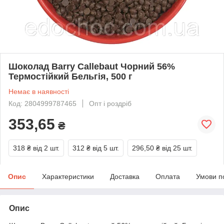
Шоколад Barry Callebaut Чорний 56%
Термостійкий Бельгія, 500 г
Немає в наявності
Код: 2804999787465
Опт і роздріб
353,65
₴
318 ₴
від 2 шт.
312 ₴
від 5 шт.
296,50 ₴
від 25 шт.
Опис
Характеристики
Доставка
Оплата
Умови п
Опис