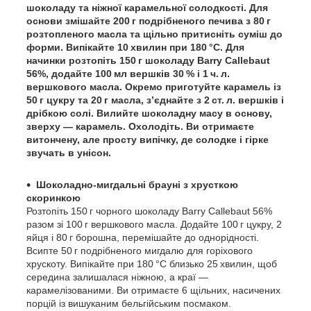
шоколаду та ніжної карамельної солодкості. Для
основи змішайте 200 г подрібненого печива з 80 г
розтопленого масла та щільно притисніть суміш до
форми. Випікайте 10 хвилин при 180 °C. Для
начинки розтопіть 150 г шоколаду Barry Callebaut
56%, додайте 100 мл вершків 30 % і 1 ч. л.
вершкового масла. Окремо приготуйте карамель із
50 г цукру та 20 г масла, з’єднайте з 2 ст. л. вершків і
дрібкою солі. Вилийте шоколадну масу в основу,
зверху — карамель. Охолодіть. Ви отримаєте
витончену, але просту випічку, де солодке і гірке
звучать в унісон.
Шоколадно-мигдальні брауні з хрусткою
скоринкою
Розтопіть 150 г чорного шоколаду Barry Callebaut 56%
разом зі 100 г вершкового масла. Додайте 100 г цукру, 2
яйця і 80 г борошна, перемішайте до однорідності.
Всипте 50 г подрібненого мигдалю для горіхового
хрускоту. Випікайте при 180 °C близько 25 хвилин, щоб
середина залишалася ніжною, а краї —
карамелізованими. Ви отримаєте 6 щільних, насичених
порцій із вишуканим бельгійським посмаком.