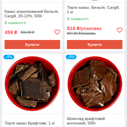
Терте какао, Бельгія, Cargill,
Какао алкалізований Бельгія,
1 кг
Cargill, 20-22%, 500г
В наявності
В наявності
816
₴/упаковка
459
₴
504,90 ₴
897,60 ₴/упаковка
Купити
Купити
–9%
–9%
Шоколад крафтовий
Терте какао Крафтове, 1 кг
молочний, 500г