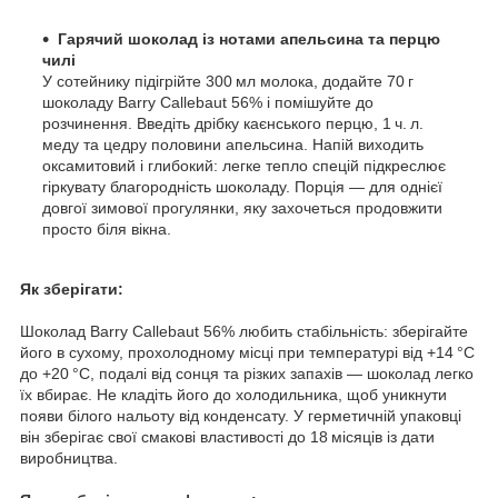
Гарячий шоколад із нотами апельсина та перцю
чилі
У сотейнику підігрійте 300 мл молока, додайте 70 г
шоколаду Barry Callebaut 56% і помішуйте до
розчинення. Введіть дрібку каєнського перцю, 1 ч. л.
меду та цедру половини апельсина. Напій виходить
оксамитовий і глибокий: легке тепло спецій підкреслює
гіркувату благородність шоколаду. Порція — для однієї
довгої зимової прогулянки, яку захочеться продовжити
просто біля вікна.
Як зберігати:
Шоколад Barry Callebaut 56% любить стабільність: зберігайте
його в сухому, прохолодному місці при температурі від +14 °C
до +20 °C, подалі від сонця та різких запахів — шоколад легко
їх вбирає. Не кладіть його до холодильника, щоб уникнути
появи білого нальоту від конденсату. У герметичній упаковці
він зберігає свої смакові властивості до 18 місяців із дати
виробництва.