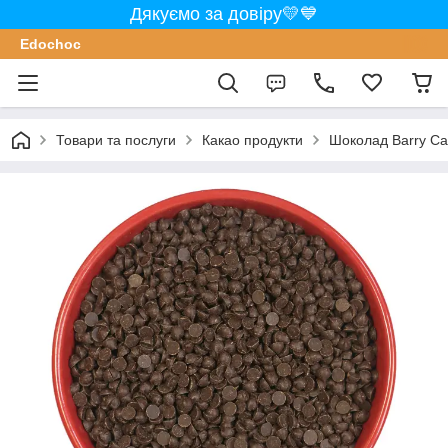
Дякуємо за довіру💛💙
Edochoс
Товари та послуги
Какао продукти
Шоколад Barry Cal