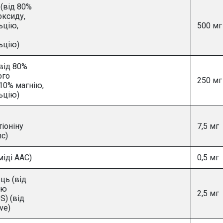
 (від 80%
оксиду,
ьцію,
500 мг
ьцію)
від 80%
ого
250 мг
 10% магнію,
ьцію)
іоніну
7,5 мг
nc)
міді AAC)
0,5 мг
ць (від
цю
2,5 мг
S) (від
ve)