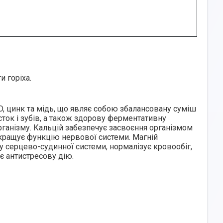
и горіха.
 D, цинк та мідь, що являє собою збалансовану суміш
сток і зубів
, а також здорову ферментативну
рганізму. Кальцій забезпечує засвоєння організмом
покращує функцію нервової системи. Магній
ту
серцево-судинної системи
, нормалізує кровообіг,
ає антистресову дію.