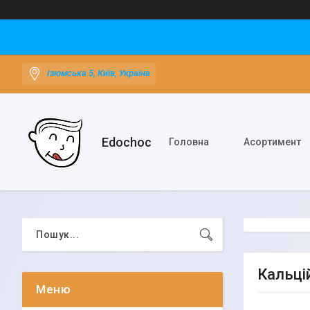
Ізюмська 5, Київ, Україна
Edochoс
Головна
Асортимент
Кальці