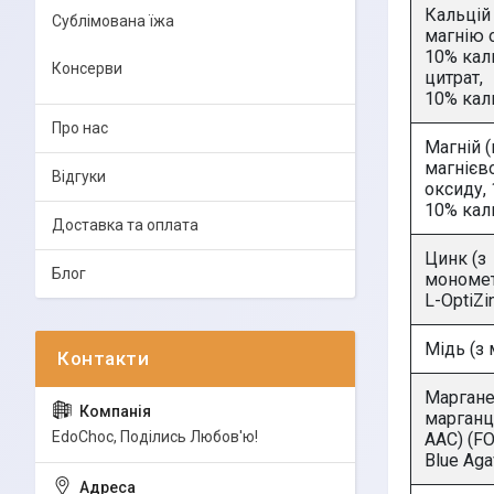
Кальцій
Сублімована їжа
магнію 
10% кал
Консерви
цитрат,
10% кал
Про нас
Магній (
магнієв
Відгуки
оксиду,
10% кал
Доставка та оплата
Цинк (з
Блог
мономет
L-OptiZi
Мідь (з 
Маргане
марган
EdoСhoc, Поділись Любов'ю!
AAC) (FO
Blue Aga