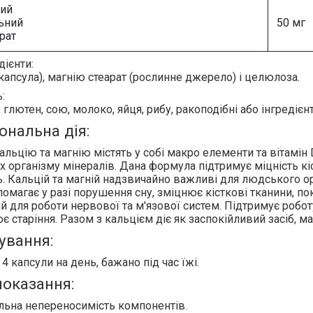
ий
ьний
50 мг
рат
дієнти:
капсула), магнію стеарат (рослинне джерело) і целюлоза.
:
глютен, сою, молоко, яйця, рибу, ракоподібні або інгредієнт
ональна дія:
альцію та магнію
містять у собі макро елементи та вітамін
х організму мінералів. Дана формула підтримує міцність
кі
ь. Кальцій та магній надзвичайно важливі для людського о
опомагає у разі порушення сну, зміцнює кісткові тканини, 
й для роботи нервової та м'язової систем. Підтримує робо
є старіння. Разом з кальцієм діє як заспокійливий засіб, м
ування:
и
4 капсули на день, бажано під час їжі.
оказання:
льна непереносимість компонентів.