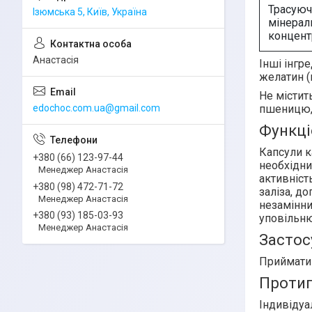
Трасуюч
Ізюмська 5, Київ, Україна
мінерал
концент
Анастасія
Інші інгре
желатин (
Не містить
пшеницю, 
edochoc.com.ua@gmail.com
Функці
Капсули
к
+380 (66) 123-97-44
необхідни
Менеджер Анастасія
активніст
+380 (98) 472-71-72
заліза, д
Менеджер Анастасія
незамінни
+380 (93) 185-03-93
уповільню
Менеджер Анастасія
Застос
Приймат
Протип
Індивідуа