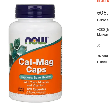
Немає в
606,
Показат
+380 (6
Менедж
поверн