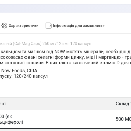
Характеристики
Інформація для замовлення
магній (Cal-Mag Caps) 250 мг/125 мг 120 капсул
 кальцієм та магнієм від NOW
містять мінерали, необхідні д
исокозасвоювані хелатні форми цинку, міді і марганцю - т
м кісткової тканини. В них також включений вітамін D для 
Now Foods, США
пуску:
120/240 капсул
ент
Склад 
D3 (як
500 М
ьциферол)