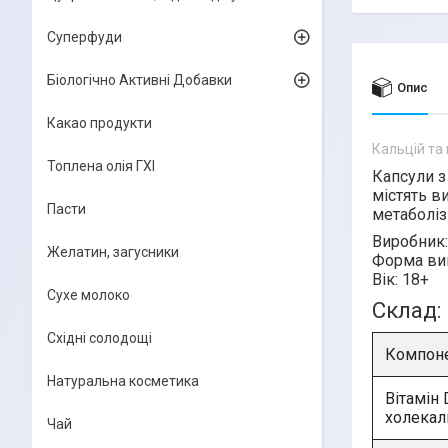
Суперфуди
Біологічно Активні Добавки
Опис
Какао продукти
Кальцій та 
Топлена олія ГХІ
Капсули з
містять в
Пасти
метаболіз
Виробник:
Желатин, загусники
Форма ви
Вік:
18+
Сухе молоко
Склад:
Східні солодощі
Компон
Натуральна косметика
Вітамін 
холекал
Чай