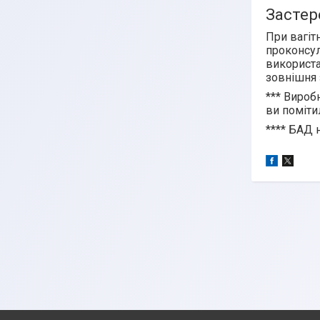
Застер
При вагіт
проконсул
використа
зовнішня 
***
Виробн
ви поміти
****
БАД н