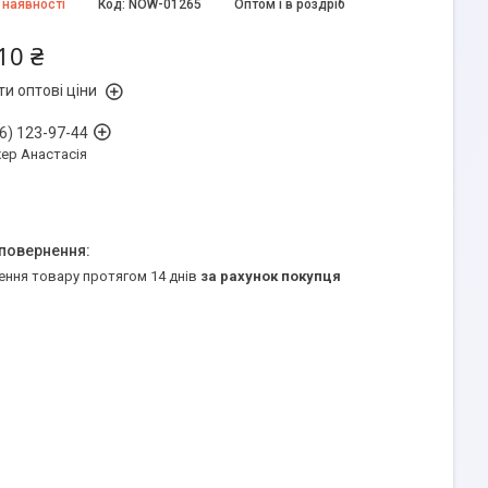
 наявності
Код:
NOW-01265
Оптом і в роздріб
10 ₴
и оптові ціни
6) 123-97-44
ер Анастасія
ення товару протягом 14 днів
за рахунок покупця